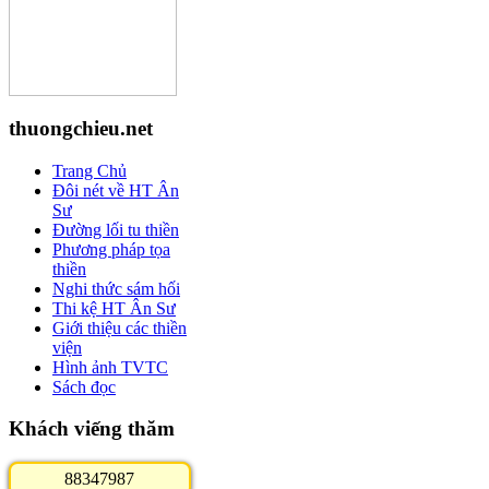
thuongchieu.net
Trang Chủ
Đôi nét về HT Ân
Sư
Đường lối tu thiền
Phương pháp tọa
thiền
Nghi thức sám hối
Thi kệ HT Ân Sư
Giới thiệu các thiền
viện
Hình ảnh TVTC
Sách đọc
Khách viếng thăm
8
8
3
4
7
9
8
7