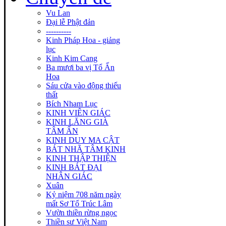
Vu Lan
Đại lễ Phật đản
----------
Kinh Pháp Hoa - giảng
lục
Kinh Kim Cang
Ba mươi ba vị Tổ Ấn
Hoa
Sáu cửa vào động thiếu
thất
Bích Nham Lục
KINH VIÊN GIÁC
KINH LĂNG GIÀ
TÂM ẤN
KINH DUY MA CẬT
BÁT NHÃ TÂM KINH
KINH THẬP THIỆN
KINH BÁT ĐẠI
NHÂN GIÁC
Xuân
Kỷ niệm 708 năm ngày
mất Sơ Tổ Trúc Lâm
Vườn thiền rừng ngọc
Thiền sư Việt Nam