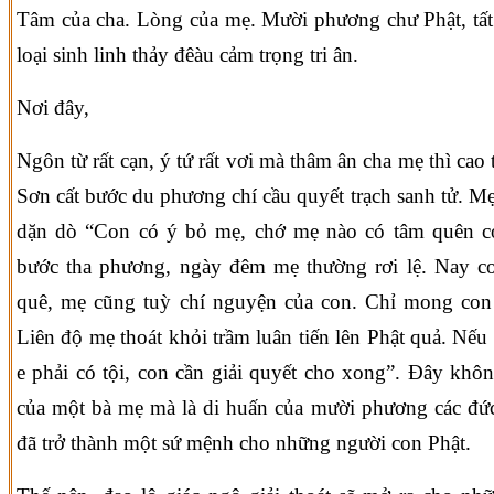
Tâm của cha. Lòng của mẹ. Mười phương chư Phật, tất 
loại sinh linh thảy đêàu cảm trọng tri ân.
Nơi đây,
Ngôn từ rất cạn, ý tứ rất vơi mà thâm ân cha mẹ thì cao
Sơn cất bước du phương chí cầu quyết trạch sanh tử. M
dặn dò “Con có ý bỏ mẹ, chớ mẹ nào có tâm quên co
bước tha phương, ngày đêm mẹ thường rơi lệ. Nay co
quê, mẹ cũng tuỳ chí nguyện của con. Chỉ mong co
Liên độ mẹ thoát khỏi trầm luân tiến lên Phật quả. Nế
e phải có tội, con cần giải quyết cho xong”. Đây khôn
của một bà mẹ mà là di huấn của mười phương các đứ
đã trở thành một sứ mệnh cho những người con Phật.