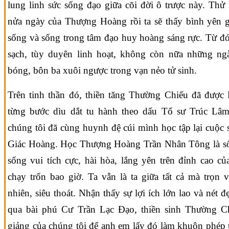
lung linh sức sống đạo giữa cõi đời ô trược này. Thử
nửa ngày của Thượng Hoàng rồi ta sẽ thấy bình yên gi
sống và sống trong tâm đạo huy hoàng sáng rực. Từ đó
sạch, tùy duyên linh hoạt, không còn nữa những ng
bóng, bôn ba xuôi ngược trong vạn nẻo tử sinh.
Trên tinh thần đó, thiền tăng Thường Chiếu đã được
từng bước dìu dắt tu hành theo dấu Tổ sư Trúc Lâm
chúng tôi đã cùng huynh đệ cúi mình học tập lại cuộc
Giác Hoàng. Học Thượng Hoàng Trần Nhân Tông là sốn
sống vui tích cực, hài hòa, lắng yên trên đỉnh cao củ
chạy trốn bao giờ. Ta vẫn là ta giữa tất cả mà trọn 
nhiên, siêu thoát. Nhận thấy sự lợi ích lớn lao và nét đ
qua bài phú Cư Trần Lạc Đạo, thiền sinh Thường Chi
giảng của chúng tôi để anh em lấy đó làm khuôn phép 