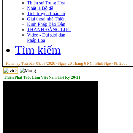
Thiền sư Trung Hoa
Nhặt lá Bồ đề
Tích truyện Pháp cú
Giai thoại nhà Thiền
Kinh Pháp Bảo Đàn
THANH ĐĂNG LỤC
Video - Đại giới dàn
Pháp Loa
Tìm kiếm
Hôm nay Thứ bảy, 08/08/2026 - Ngày 26 Tháng 6 Năm Bính Ngọ - PL 2565
Thiền Phái Trúc Lâm Việt Nam Thế Kỷ 20-21