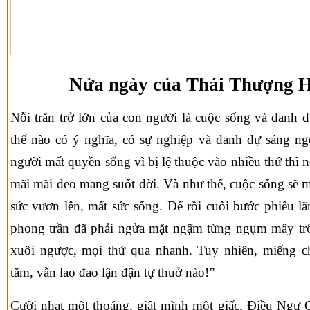
Nửa ngày của Thái Thượng 
Nỗi trăn trở lớn của con người là cuộc sống và danh 
thế nào có ý nghĩa, có sự nghiệp và danh dự sáng n
người mất quyền sống vì bị lệ thuộc vào nhiều thứ thì n
mãi mãi đeo mang suốt đời. Và như thế, cuộc sống sẽ m
sức vươn lên, mất sức sống. Để rồi cuối bước phiêu lã
phong trần đã phải ngửa mặt ngậm từng ngụm mây trôi
xuôi ngược, mọi thứ qua nhanh. Tuy nhiên, miếng 
tăm, vẫn lao đao lận đận tự thuở nào!”
Cười nhạt một thoáng, giật mình một giấc, Điều Ngự