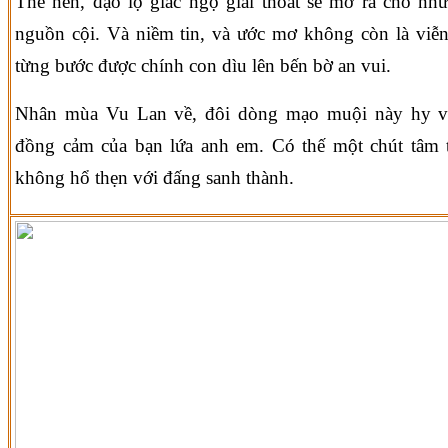
Thế nên, đạo lộ giác ngộ giải thoát sẽ mở ra cho nhữ
nguồn cội. Và niềm tin, và ước mơ không còn là viễ
từng bước được chính con dìu lên bến bờ an vui.
Nhân mùa Vu Lan về, đôi dòng mạo muội này hy v
đồng cảm của bạn lứa anh em. Có thế một chút tâm 
không hổ thẹn với đấng sanh thành.