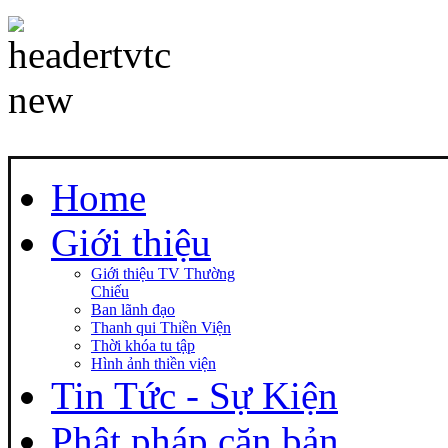
Home
Giới thiệu
Giới thiệu TV Thường
Chiếu
Ban lãnh đạo
Thanh qui Thiền Viện
Thời khóa tu tập
Hình ảnh thiền viện
Tin Tức - Sự Kiện
Phật pháp căn bản