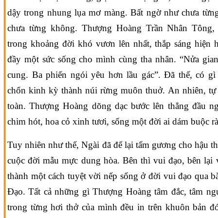
dậy trong nhung lụa mơ màng. Bất ngờ như chưa từng
chưa từng không. Thượng Hoàng Trần Nhân Tông, 
trong khoảng đời khó vươn lên nhất, thắp sáng hiện 
đầy một sức sống cho mình cùng tha nhân. “Nửa gian
cung. Ba phiến ngói yêu hơn lầu gác”. Đã thế, có gì
chốn kinh kỳ thành núi rừng muôn thuở. An nhiên, tự t
toàn. Thượng Hoàng dõng dạc bước lên thẳng đầu ng
chim hót, hoa cỏ xinh tươi, sống một đời ai dám buộc r
Tuy nhiên như thế, Ngài đã để lại tấm gương cho hậu t
cuộc đời mẫu mực dung hòa. Bên thì vui đạo, bên lại 
thành một cách tuyệt vời nếp sống ở đời vui đạo qua b
Đạo. Tất cả những gì Thượng Hoàng tâm đắc, tâm ng
trong từng hơi thở của mình đều in trên khuôn bản đ