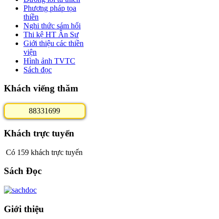
Phương pháp tọa
thiền
Nghi thức sám hối
Thi kệ HT Ân Sư
Giới thiệu các thiền
viện
Hình ảnh TVTC
Sách đọc
Khách viếng thăm
8
8
3
3
1
6
9
9
Khách trực tuyến
Có 159 khách trực tuyến
Sách Đọc
Giới thiệu