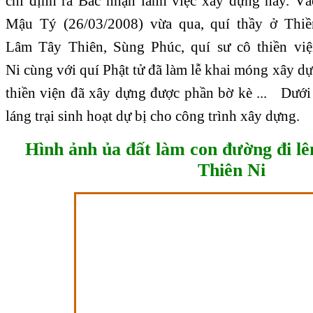
chỉ định ra Bắc nhận lãnh việc xây dựng này. V
Mậu Tý (26/03/2008) vừa qua, quí thầy ở Thiề
Lâm Tây Thiên, Sùng Phúc, quí sư cô thiền vi
Ni cùng với quí Phật tử đã làm lễ khai móng xây d
thiền viện đã xây dựng được phần bờ kè ... Dướ
láng trại sinh hoạt dự bị cho công trình xây dựng.
Hình ảnh ủa đất làm con đường đi l
Thiên Ni