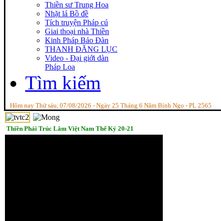
Thiền sư Trung Hoa
Nhặt lá Bồ đề
Tích truyện Pháp cú
Giai thoại nhà Thiền
Kinh Pháp Bảo Đàn
THANH ĐĂNG LỤC
Video - Đại giới dàn
Pháp Loa
Tìm kiếm
Hôm nay Thứ sáu, 07/08/2026 - Ngày 25 Tháng 6 Năm Bính Ngọ - PL 2565
Thiền Phái Trúc Lâm Việt Nam Thế Kỷ 20-21