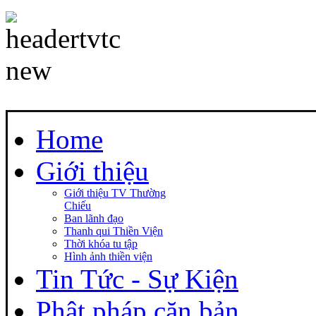
Home
Giới thiệu
Giới thiệu TV Thường
Chiếu
Ban lãnh đạo
Thanh qui Thiền Viện
Thời khóa tu tập
Hình ảnh thiền viện
Tin Tức - Sự Kiện
Phật pháp căn bản