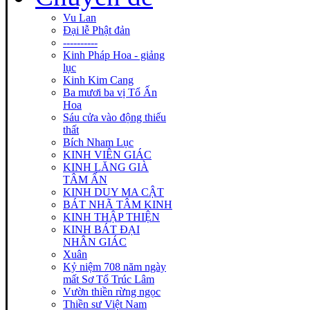
Vu Lan
Đại lễ Phật đản
----------
Kinh Pháp Hoa - giảng
lục
Kinh Kim Cang
Ba mươi ba vị Tổ Ấn
Hoa
Sáu cửa vào động thiếu
thất
Bích Nham Lục
KINH VIÊN GIÁC
KINH LĂNG GIÀ
TÂM ẤN
KINH DUY MA CẬT
BÁT NHÃ TÂM KINH
KINH THẬP THIỆN
KINH BÁT ĐẠI
NHÂN GIÁC
Xuân
Kỷ niệm 708 năm ngày
mất Sơ Tổ Trúc Lâm
Vườn thiền rừng ngọc
Thiền sư Việt Nam