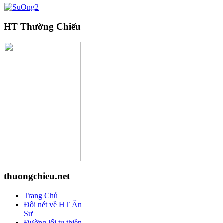
HT Thường Chiếu
thuongchieu.net
Trang Chủ
Đôi nét về HT Ân
Sư
Đường lối tu thiền