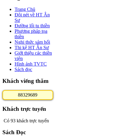
Trang Chủ
Đôi nét về HT Ân
Sư
Đường lối tu thiền
Phương pháp tọa
thiền
Nghi thức sám hối
Thi kệ HT Ân Sư
Giới thiệu các thiền
viện
Hình ảnh TVTC
Sách đọc
Khách viếng thăm
8
8
3
2
9
6
8
9
Khách trực tuyến
Có 93 khách trực tuyến
Sách Đọc