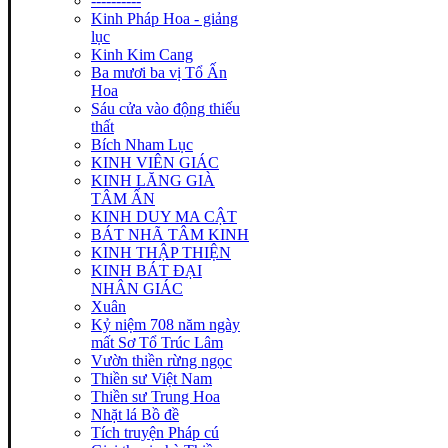
----------
Kinh Pháp Hoa - giảng
lục
Kinh Kim Cang
Ba mươi ba vị Tổ Ấn
Hoa
Sáu cửa vào động thiếu
thất
Bích Nham Lục
KINH VIÊN GIÁC
KINH LĂNG GIÀ
TÂM ẤN
KINH DUY MA CẬT
BÁT NHÃ TÂM KINH
KINH THẬP THIỆN
KINH BÁT ĐẠI
NHÂN GIÁC
Xuân
Kỷ niệm 708 năm ngày
mất Sơ Tổ Trúc Lâm
Vườn thiền rừng ngọc
Thiền sư Việt Nam
Thiền sư Trung Hoa
Nhặt lá Bồ đề
Tích truyện Pháp cú