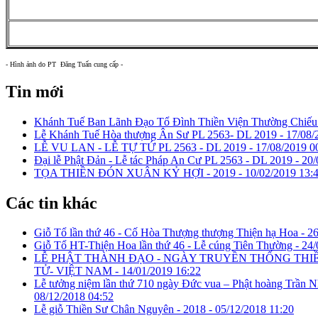
- Hình ảnh do PT Đăng Tuấn cung cấp -
Tin mới
Khánh Tuế Ban Lãnh Đạo Tổ Đình Thiền Viện Thường Chiếu
Lễ Khánh Tuế Hòa thượng Ân Sư PL 2563- DL 2019 -
17/08/
LỄ VU LAN - LỄ TỰ TỨ PL 2563 - DL 2019 -
17/08/2019 0
Đại lễ Phật Đản - Lễ tác Pháp An Cư PL 2563 - DL 2019 -
20/
TỌA THIỀN ĐÓN XUÂN KỶ HỢI - 2019 -
10/02/2019 13:
Các tin khác
Giỗ Tổ lần thứ 46 - Cố Hòa Thượng thượng Thiện hạ Hoa -
26
Giỗ Tổ HT-Thiện Hoa lần thứ 46 - Lễ cúng Tiên Thường -
24/
LỄ PHẬT THÀNH ĐẠO - NGÀY TRUYỀN THỐNG THI
TỬ- VIỆT NAM -
14/01/2019 16:22
Lễ tưởng niệm lần thứ 710 ngày Đức vua – Phật hoàng Trần N
08/12/2018 04:52
Lễ giỗ Thiền Sư Chân Nguyên - 2018 -
05/12/2018 11:20