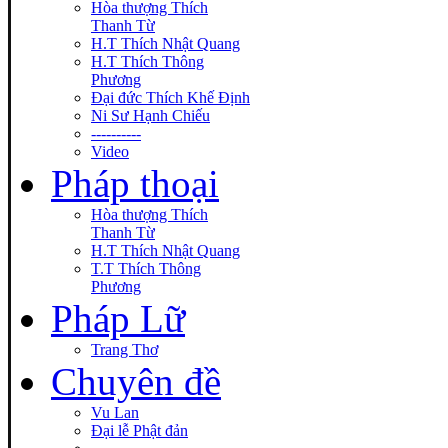
Hòa thượng Thích
Thanh Từ
H.T Thích Nhật Quang
H.T Thích Thông
Phương
Đại đức Thích Khế Định
Ni Sư Hạnh Chiếu
----------
Video
Pháp thoại
Hòa thượng Thích
Thanh Từ
H.T Thích Nhật Quang
T.T Thích Thông
Phương
Pháp Lữ
Trang Thơ
Chuyên đề
Vu Lan
Đại lễ Phật đản