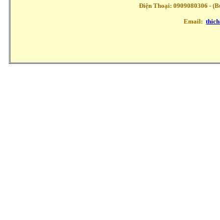
Điện Thoại: 0909080306 - (Buổ
Email:
thic