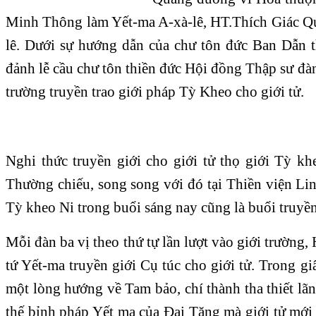
Minh Thông làm Yết-ma A-xà-lê, HT.Thích Giác Q
lê. Dưới sự hướng dẫn của chư tôn đức Ban Dẫn th
đảnh lễ cầu chư tôn thiền đức Hội đồng Thập sư đ
trường truyền trao giới pháp Tỳ Kheo cho giới tử.
Nghi thức truyền giới cho giới tử thọ giới Tỳ khe
Thường chiếu, song song với đó tại Thiền viện Li
Tỳ kheo Ni trong buổi sáng nay cũng là buổi truyền
Mỗi đàn ba vị theo thứ tự lần lượt vào giới trường
tứ Yết-ma truyền giới Cụ túc cho giới tử. Trong giâ
một lòng hướng về Tam bảo, chí thành tha thiết lã
thế bỉnh pháp Yết ma của Đại Tăng mà giới tử mới 