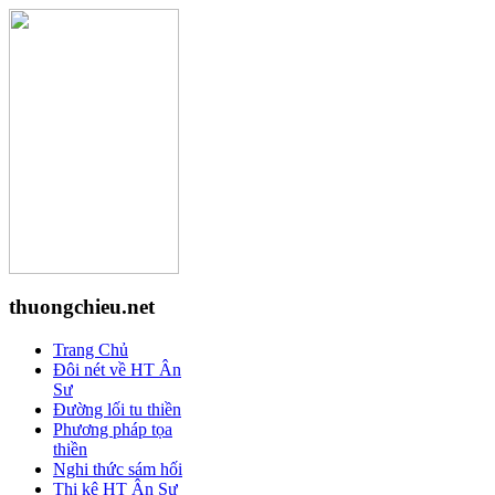
thuongchieu.net
Trang Chủ
Đôi nét về HT Ân
Sư
Đường lối tu thiền
Phương pháp tọa
thiền
Nghi thức sám hối
Thi kệ HT Ân Sư