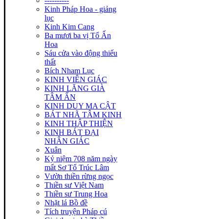
----------
Kinh Pháp Hoa - giảng
lục
Kinh Kim Cang
Ba mươi ba vị Tổ Ấn
Hoa
Sáu cửa vào động thiếu
thất
Bích Nham Lục
KINH VIÊN GIÁC
KINH LĂNG GIÀ
TÂM ẤN
KINH DUY MA CẬT
BÁT NHÃ TÂM KINH
KINH THẬP THIỆN
KINH BÁT ĐẠI
NHÂN GIÁC
Xuân
Kỷ niệm 708 năm ngày
mất Sơ Tổ Trúc Lâm
Vườn thiền rừng ngọc
Thiền sư Việt Nam
Thiền sư Trung Hoa
Nhặt lá Bồ đề
Tích truyện Pháp cú