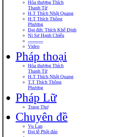
Hòa thượng Thích
Thanh Từ
H.T Thích Nhật Quang
H.T Thích Thông
Phương
Đại đức Thích Khế Định
Ni Sư Hạnh Chiếu
----------
Video
Pháp thoại
Hòa thượng Thích
Thanh Từ
H.T Thích Nhật Quang
T.T Thích Thông
Phương
Pháp Lữ
Trang Thơ
Chuyên đề
Vu Lan
Đại lễ Phật đản