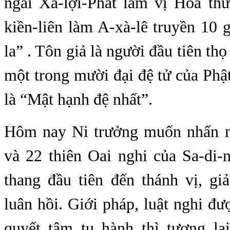
ngài Xá-lợi-Phất làm vị Hòa th
kiền-liên làm A-xà-lê truyền 10 
la” . Tôn giả là người đầu tiên thọ 
một trong mười đại đệ tử của Phậ
là “Mật hạnh đệ nhất”.
Hôm nay Ni trưởng muốn nhấn m
và 22 thiên Oai nghi của Sa-di-n
thang đầu tiên đến thánh vị, giả
luân hồi. Giới pháp, luật nghi đư
quyết tâm tu hành thì tương la