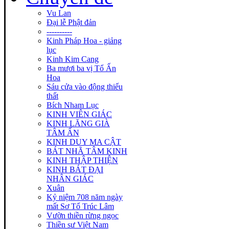
Vu Lan
Đại lễ Phật đản
----------
Kinh Pháp Hoa - giảng
lục
Kinh Kim Cang
Ba mươi ba vị Tổ Ấn
Hoa
Sáu cửa vào động thiếu
thất
Bích Nham Lục
KINH VIÊN GIÁC
KINH LĂNG GIÀ
TÂM ẤN
KINH DUY MA CẬT
BÁT NHÃ TÂM KINH
KINH THẬP THIỆN
KINH BÁT ĐẠI
NHÂN GIÁC
Xuân
Kỷ niệm 708 năm ngày
mất Sơ Tổ Trúc Lâm
Vườn thiền rừng ngọc
Thiền sư Việt Nam