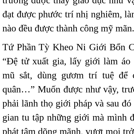
trưởng được thầy giáo dục như v
đạt được phước trí nhị nghiêm, là
nào đều được thành công mỹ mãn
Tứ Phần Tỳ Kheo Ni Giới Bổn C
“Đệ tử xuất gia, lấy giới làm áo g
mũ sắt, dùng gươm trí tuệ để 
quân…” Muốn được như vậy, trướ
phải lãnh thọ giới pháp và sau đó 
gian tu tập những giới mà mình đ
phát tâm dõng mãnh, vượt mọi trở 