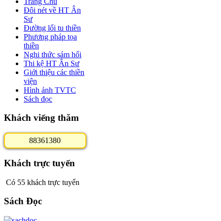
Trang Chủ
Đôi nét về HT Ân
Sư
Đường lối tu thiền
Phương pháp tọa
thiền
Nghi thức sám hối
Thi kệ HT Ân Sư
Giới thiệu các thiền
viện
Hình ảnh TVTC
Sách đọc
Khách viếng thăm
8
8
3
6
1
3
8
0
Khách trực tuyến
Có 55 khách trực tuyến
Sách Đọc