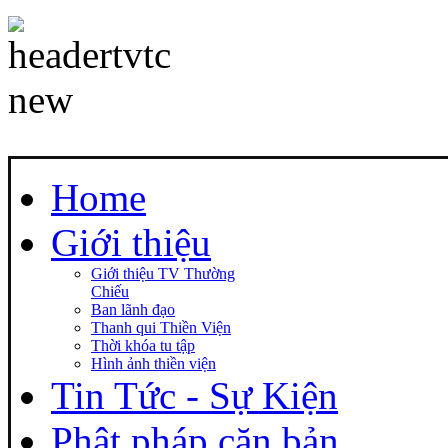
Home
Giới thiệu
Giới thiệu TV Thường
Chiếu
Ban lãnh đạo
Thanh qui Thiền Viện
Thời khóa tu tập
Hình ảnh thiền viện
Tin Tức - Sự Kiện
Phật pháp căn bản