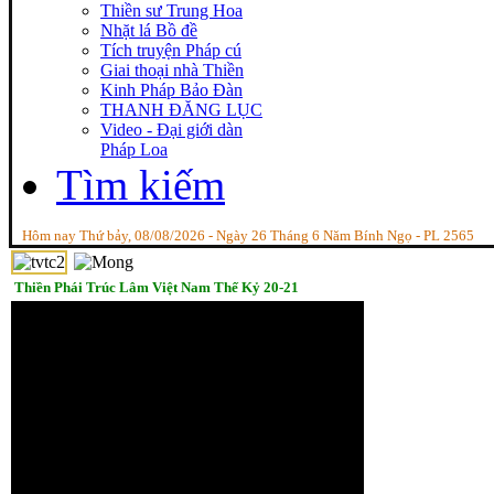
Thiền sư Trung Hoa
Nhặt lá Bồ đề
Tích truyện Pháp cú
Giai thoại nhà Thiền
Kinh Pháp Bảo Đàn
THANH ĐĂNG LỤC
Video - Đại giới dàn
Pháp Loa
Tìm kiếm
Hôm nay Thứ bảy, 08/08/2026 - Ngày 26 Tháng 6 Năm Bính Ngọ - PL 2565
Thiền Phái Trúc Lâm Việt Nam Thế Kỷ 20-21