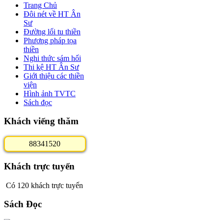
Trang Chủ
Đôi nét về HT Ân
Sư
Đường lối tu thiền
Phương pháp tọa
thiền
Nghi thức sám hối
Thi kệ HT Ân Sư
Giới thiệu các thiền
viện
Hình ảnh TVTC
Sách đọc
Khách viếng thăm
8
8
3
4
1
5
2
0
Khách trực tuyến
Có 120 khách trực tuyến
Sách Đọc