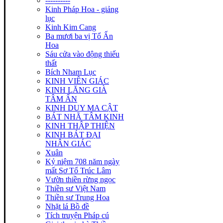
----------
Kinh Pháp Hoa - giảng
lục
Kinh Kim Cang
Ba mươi ba vị Tổ Ấn
Hoa
Sáu cửa vào động thiếu
thất
Bích Nham Lục
KINH VIÊN GIÁC
KINH LĂNG GIÀ
TÂM ẤN
KINH DUY MA CẬT
BÁT NHÃ TÂM KINH
KINH THẬP THIỆN
KINH BÁT ĐẠI
NHÂN GIÁC
Xuân
Kỷ niệm 708 năm ngày
mất Sơ Tổ Trúc Lâm
Vườn thiền rừng ngọc
Thiền sư Việt Nam
Thiền sư Trung Hoa
Nhặt lá Bồ đề
Tích truyện Pháp cú