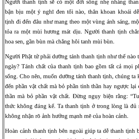
Người thanh tịnh sẽ có một đời sống nhẹ nhàng than
bận bịu một ý nghĩ đen tối nào, thân khoan khoái dễ
tịnh đi đến đâu như mang theo một vùng ánh sáng, một
tỏa ra một mùi hương mát dịu. Người thanh tịnh chẳ
hoa sen, gần bùn mà chẳng hôi tanh mùi bùn.
Người Phật tử phải dưỡng tánh thanh tịnh như thế nào 
ngày? Tánh chất của thanh tịnh bao gồm tất cả mọi p
sống. Cho nên, muốn dưỡng tánh thanh tịnh, chúng ta 
đến phần vật chất mà bỏ phần tinh thần hay ngược lại 
thần mà bỏ phần vật chất. Đừng ngụy biện rằng: “Tu 
thức không đáng kể. Ta thanh tịnh ở trong lòng là đủ r
không nhận rõ ảnh hưởng mạnh mẽ của hoàn cảnh.
Hoàn cảnh thanh tịnh bên ngoài giúp ta dễ thanh tịnh b