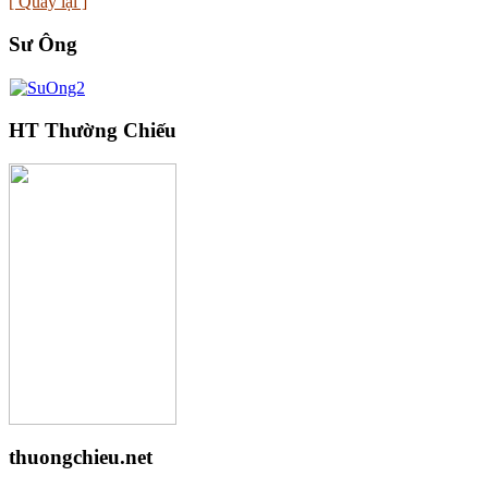
[ Quay lại ]
Sư Ông
HT Thường Chiếu
thuongchieu.net