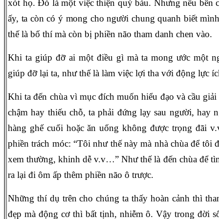
xót họ. Đó là một việc thiện quý báu. Nhưng nếu bên 
ấy, ta còn có ý mong cho người chung quanh biết mình
thế là bố thí mà còn bị phiền não tham danh chen vào.
Khi ta giúp đỡ ai một điều gì mà ta mong ước một ng
giúp đỡ lại ta, như thế là làm việc lợi tha với động lực í
Khi ta đến chùa vì mục đích muốn hiểu đạo và cầu giải 
chậm hay thiếu chỗ, ta phải đứng lạy sau người, hay 
hàng ghế cuối hoặc ăn uống không được trọng đãi v
phiền trách móc: “Tôi như thế này mà nhà chùa để tôi đ
xem thường, khinh dễ v.v…” Như thế là đến chùa để tì
ra lại đi ôm ấp thêm phiền não ô trược.
Những thí dụ trên cho chúng ta thấy hoàn cảnh thì than
đẹp mà động cơ thì bất tịnh, nhiễm ô. Vậy trong đời 