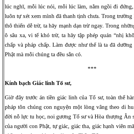
lúc nghĩ, mỗi lúc nói, mỗi lúc làm, nằm ngồi đi đứng,
luôn tự xét xem mình đã thanh tịnh chưa. Trong trườn
thô thiển dễ trừ, ta hãy mạnh dạn trừ ngay. Trong nhữ
ô sâu xa, vi tế khó trừ, ta hãy tập phép quán “nhị kh
chấp và pháp chấp. Làm được như thế là ta đã dưỡng 
Phật mà mỗi chúng ta đều sẵn có.
***
Kính bạch Giác linh Tổ sư,
Giờ đây trước án tiền giác linh của Tổ sư, toàn thể h
pháp tôn chúng con nguyện một lòng vâng theo di huấ
đời nỗ lực tu học, noi gương Tổ sư và Hòa thượng Ân 
của người con Phật, tự giác, giác tha, giác hạnh viên 