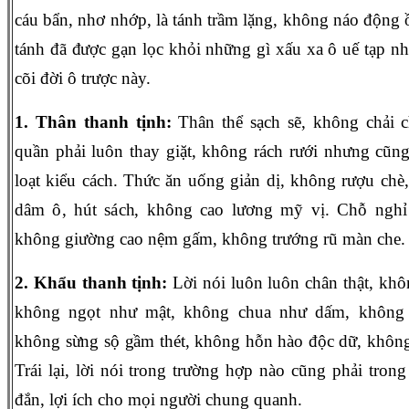
cáu bẩn, nhơ nhớp, là tánh trầm lặng, không náo động ồ
tánh đã được gạn lọc khỏi những gì xấu xa ô uế tạp nh
cõi đời ô trược này.
1. Thân thanh tịnh:
Thân thể sạch sẽ, không chải 
quần phải luôn thay giặt, không rách rưới nhưng cũn
loạt kiểu cách. Thức ăn uống giản dị, không rượu chè, 
dâm ô, hút sách, không cao lương mỹ vị. Chỗ nghỉ
không giường cao nệm gấm, không trướng rũ màn che.
2. Khẩu thanh tịnh:
Lời nói luôn luôn chân thật, kh
không ngọt như mật, không chua như dấm, không 
không sừng sộ gầm thét, không hỗn hào độc dữ, khôn
Trái lại, lời nói trong trường hợp nào cũng phải trong
đắn, lợi ích cho mọi người chung quanh.