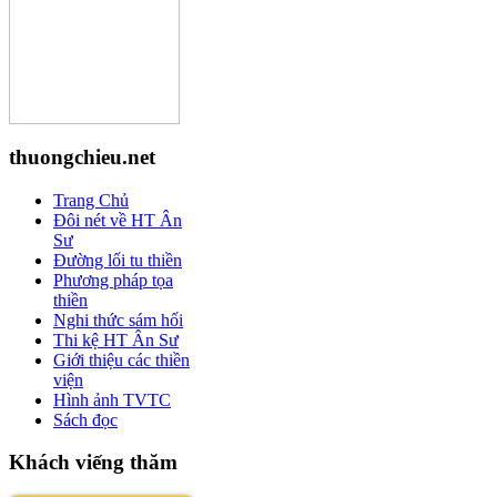
thuongchieu.net
Trang Chủ
Đôi nét về HT Ân
Sư
Đường lối tu thiền
Phương pháp tọa
thiền
Nghi thức sám hối
Thi kệ HT Ân Sư
Giới thiệu các thiền
viện
Hình ảnh TVTC
Sách đọc
Khách viếng thăm