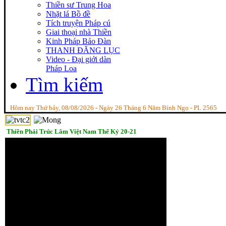
Thiền sư Trung Hoa
Nhặt lá Bồ đề
Tích truyện Pháp cú
Giai thoại nhà Thiền
Kinh Pháp Bảo Đàn
THANH ĐĂNG LỤC
Video - Đại giới dàn
Pháp Loa
Tìm kiếm
Hôm nay Thứ bảy, 08/08/2026 - Ngày 26 Tháng 6 Năm Bính Ngọ - PL 2565
Thiền Phái Trúc Lâm Việt Nam Thế Kỷ 20-21