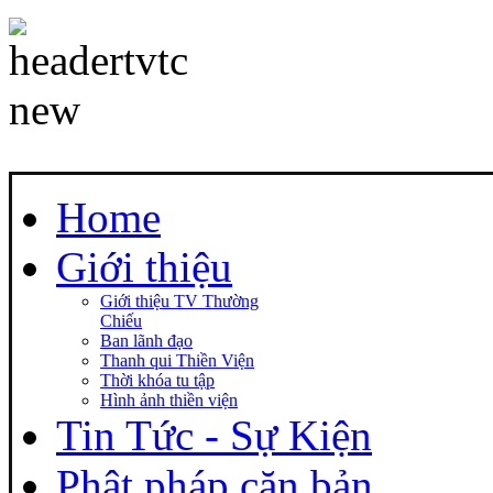
Home
Giới thiệu
Giới thiệu TV Thường
Chiếu
Ban lãnh đạo
Thanh qui Thiền Viện
Thời khóa tu tập
Hình ảnh thiền viện
Tin Tức - Sự Kiện
Phật pháp căn bản