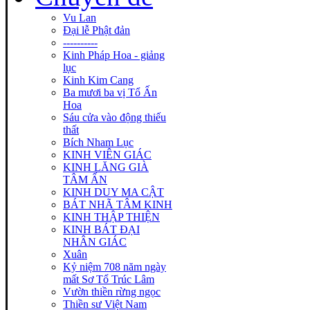
Vu Lan
Đại lễ Phật đản
----------
Kinh Pháp Hoa - giảng
lục
Kinh Kim Cang
Ba mươi ba vị Tổ Ấn
Hoa
Sáu cửa vào động thiếu
thất
Bích Nham Lục
KINH VIÊN GIÁC
KINH LĂNG GIÀ
TÂM ẤN
KINH DUY MA CẬT
BÁT NHÃ TÂM KINH
KINH THẬP THIỆN
KINH BÁT ĐẠI
NHÂN GIÁC
Xuân
Kỷ niệm 708 năm ngày
mất Sơ Tổ Trúc Lâm
Vườn thiền rừng ngọc
Thiền sư Việt Nam