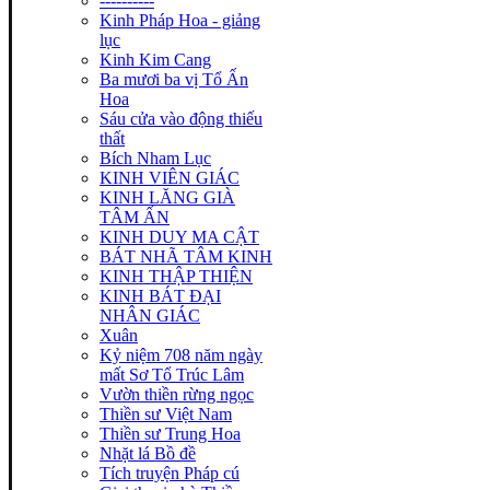
----------
Kinh Pháp Hoa - giảng
lục
Kinh Kim Cang
Ba mươi ba vị Tổ Ấn
Hoa
Sáu cửa vào động thiếu
thất
Bích Nham Lục
KINH VIÊN GIÁC
KINH LĂNG GIÀ
TÂM ẤN
KINH DUY MA CẬT
BÁT NHÃ TÂM KINH
KINH THẬP THIỆN
KINH BÁT ĐẠI
NHÂN GIÁC
Xuân
Kỷ niệm 708 năm ngày
mất Sơ Tổ Trúc Lâm
Vườn thiền rừng ngọc
Thiền sư Việt Nam
Thiền sư Trung Hoa
Nhặt lá Bồ đề
Tích truyện Pháp cú