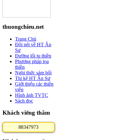
thuongchieu.net
Trang Chủ
Đôi nét về HT Ân
Sư
Đường lối tu thiền
Phương pháp tọa
thiền
Nghi thức sám hối
Thi kệ HT Ân Sư
Giới thiệu các thiền
viện
Hình ảnh TVTC
Sách đọc
Khách viếng thăm
8
8
3
4
7
9
7
3