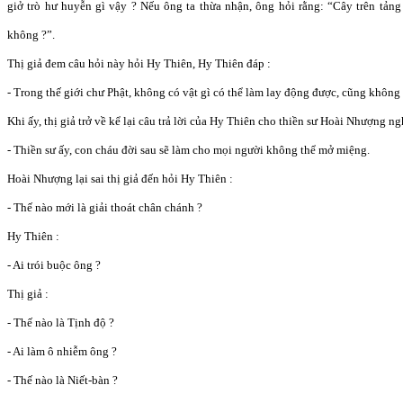
giở trò hư huyễn gì vậy ? Nếu ông ta thừa nhận, ông hỏi rằng: “Cây trên tảng
không ?”.
Thị giả đem câu hỏi này hỏi Hy Thiên, Hy Thiên đáp :
- Trong thế giới chư Phật, không có vật gì có thể làm lay động được, cũng không 
Khi ấy, thị giả trở về kể lại câu trả lời của Hy Thiên cho thiền sư Hoài Nhượng n
- Thiền sư ấy, con cháu đời sau sẽ làm cho mọi người không thể mở miệng.
Hoài Nhượng lại sai thị giả đến hỏi Hy Thiên :
- Thế nào mới là giải thoát chân chánh ?
Hy Thiên :
- Ai trói buộc ông ?
Thị giả :
- Thế nào là Tịnh độ ?
- Ai làm ô nhiễm ông ?
- Thế nào là Niết-bàn ?