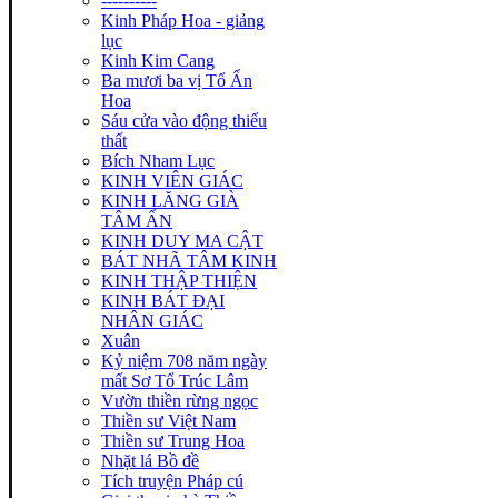
----------
Kinh Pháp Hoa - giảng
lục
Kinh Kim Cang
Ba mươi ba vị Tổ Ấn
Hoa
Sáu cửa vào động thiếu
thất
Bích Nham Lục
KINH VIÊN GIÁC
KINH LĂNG GIÀ
TÂM ẤN
KINH DUY MA CẬT
BÁT NHÃ TÂM KINH
KINH THẬP THIỆN
KINH BÁT ĐẠI
NHÂN GIÁC
Xuân
Kỷ niệm 708 năm ngày
mất Sơ Tổ Trúc Lâm
Vườn thiền rừng ngọc
Thiền sư Việt Nam
Thiền sư Trung Hoa
Nhặt lá Bồ đề
Tích truyện Pháp cú