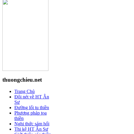
thuongchieu.net
Trang Chủ
Đôi nét về HT Ân
Sư
Đường lối tu thiền
Phương pháp tọa
thiền
Nghi thức sám hối
Thi kệ HT Ân Sư