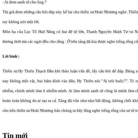
- Ai đem sanh tử cho ông ?
Thị giả đem những câu hỏi đáp này kể lại cho thiền sư Hoài Nhượng nghe. Thiề
tay không nói một lời.
Môn hạ của Lục Tổ Huệ Năng có hai đệ tử lớn, Thanh Nguyên Hành Tư và N
đương thời mà các ngài đều cho rằng : Ở trên tảng đá kia được nghe tiếng rống củ
Lời bình :
Thiền sư Hy Thiên Thạch Đầu khi thảo luận vấn đề, lấy câu hỏi để đáp. Đúng
nay không một vật, bụi bặm dính vào đâu. Hy Thiên nói “Ai trói buộc?”. Té r
nhiễm, chính mình làm ô nhiễm mình. Ai làm mình sanh tử cũng là mình làm c
hoàn toàn không do ai tạo ra cả. Tảng đá vốn như như bất động, không chết khô
cho nên thiền sư Hoài Nhượng bảo chúng ta hãy lắng nghe tiếng rống của sư tử tr
Tin mới