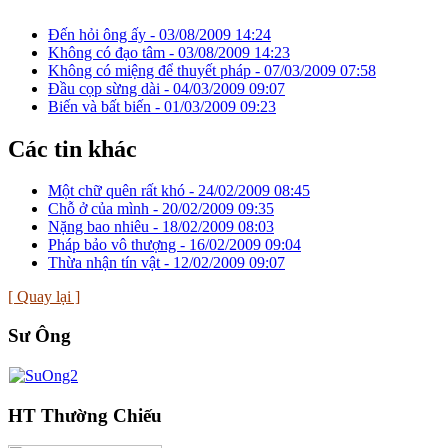
Đến hỏi ông ấy -
03/08/2009 14:24
Không có đạo tâm -
03/08/2009 14:23
Không có miệng để thuyết pháp -
07/03/2009 07:58
Đầu cọp sừng dài -
04/03/2009 09:07
Biến và bất biến -
01/03/2009 09:23
Các tin khác
Một chữ quên rất khó -
24/02/2009 08:45
Chỗ ở của mình -
20/02/2009 09:35
Nặng bao nhiêu -
18/02/2009 08:03
Pháp bảo vô thượng -
16/02/2009 09:04
Thừa nhận tín vật -
12/02/2009 09:07
[ Quay lại ]
Sư Ông
HT Thường Chiếu