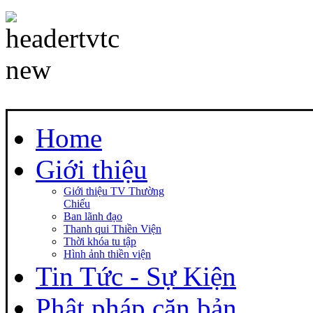
Home
Giới thiệu
Giới thiệu TV Thường
Chiếu
Ban lãnh đạo
Thanh qui Thiền Viện
Thời khóa tu tập
Hình ảnh thiền viện
Tin Tức - Sự Kiện
Phật pháp căn bản