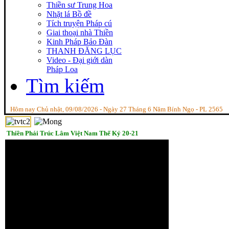
Thiền sư Trung Hoa
Nhặt lá Bồ đề
Tích truyện Pháp cú
Giai thoại nhà Thiền
Kinh Pháp Bảo Đàn
THANH ĐĂNG LỤC
Video - Đại giới dàn
Pháp Loa
Tìm kiếm
Hôm nay Chủ nhật, 09/08/2026 - Ngày 27 Tháng 6 Năm Bính Ngọ - PL 2565
Thiền Phái Trúc Lâm Việt Nam Thế Kỷ 20-21