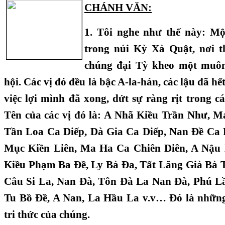
CHÁNH VĂN:
1. Tôi nghe như thế này: Mộ
trong núi Kỳ Xà Quật, nơi 
chúng đại Tỳ kheo một muôn
hội. Các vị đó đều là bậc A-la-hán, các lậu đã h
việc lợi mình đã xong, dứt sự ràng rịt trong cá
Tên của các vị đó là: A Nhã Kiều Trần Như, 
Tần Loa Ca Diếp, Dà Gia Ca Diếp, Nan Đề Ca D
Mục Kiền Liên, Ma Ha Ca Chiên Diên, A Nậu 
Kiều Phạm Ba Đề, Ly Bà Đa, Tất Lăng Già Bà 
Câu Si La, Nan Đà, Tôn Đà La Nan Đà, Phú L
Tu Bồ Đề, A Nan, La Hầu La v.v… Đó là những 
tri thức của chúng.