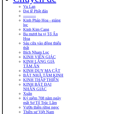
Vu Lan
Đại lễ Phật đản
----------
Kinh Pháp Hoa - giảng
lục
Kinh Kim Cang
Ba mươi ba vị Tổ Ấn
Hoa
Sáu cửa vào động thiếu
thất
Bích Nham Lục
KINH VIÊN GIÁC
KINH LĂNG GIÀ
TÂM ẤN
KINH DUY MA CẬT
BÁT NHÃ TÂM KINH
KINH THẬP THIỆN
KINH BÁT ĐẠI
NHÂN GIÁC
Xuân
Kỷ niệm 708 năm ngày
mất Sơ Tổ Trúc Lâm
Vườn thiền rừng ngọc
Thiền sư Việt Nam