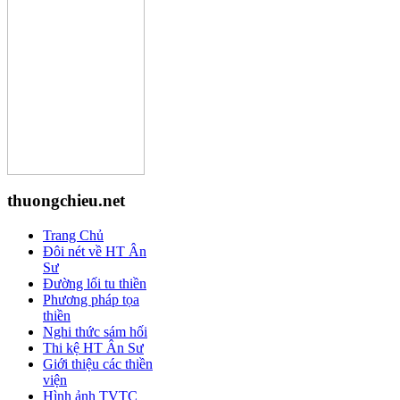
thuongchieu.net
Trang Chủ
Đôi nét về HT Ân
Sư
Đường lối tu thiền
Phương pháp tọa
thiền
Nghi thức sám hối
Thi kệ HT Ân Sư
Giới thiệu các thiền
viện
Hình ảnh TVTC