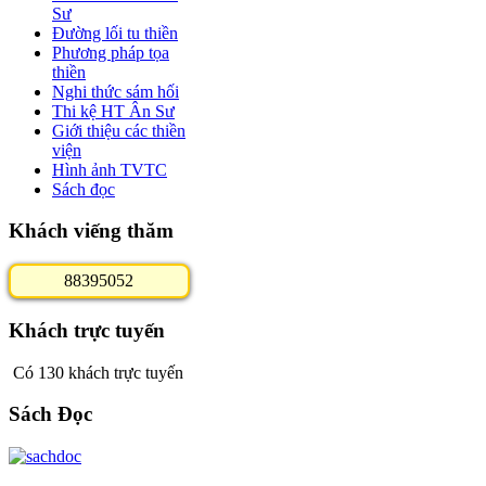
Sư
Đường lối tu thiền
Phương pháp tọa
thiền
Nghi thức sám hối
Thi kệ HT Ân Sư
Giới thiệu các thiền
viện
Hình ảnh TVTC
Sách đọc
Khách viếng thăm
8
8
3
9
5
0
5
2
Khách trực tuyến
Có 130 khách trực tuyến
Sách Đọc