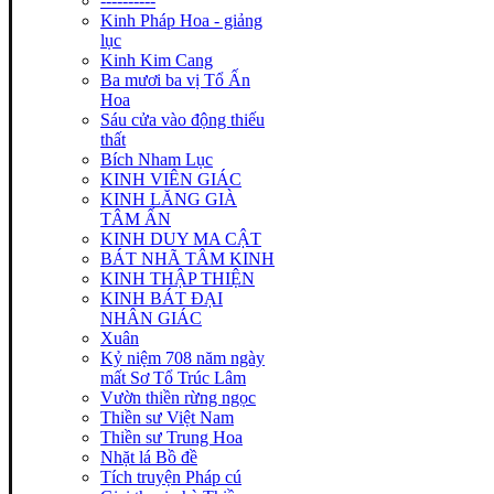
----------
Kinh Pháp Hoa - giảng
lục
Kinh Kim Cang
Ba mươi ba vị Tổ Ấn
Hoa
Sáu cửa vào động thiếu
thất
Bích Nham Lục
KINH VIÊN GIÁC
KINH LĂNG GIÀ
TÂM ẤN
KINH DUY MA CẬT
BÁT NHÃ TÂM KINH
KINH THẬP THIỆN
KINH BÁT ĐẠI
NHÂN GIÁC
Xuân
Kỷ niệm 708 năm ngày
mất Sơ Tổ Trúc Lâm
Vườn thiền rừng ngọc
Thiền sư Việt Nam
Thiền sư Trung Hoa
Nhặt lá Bồ đề
Tích truyện Pháp cú