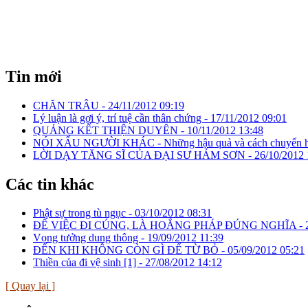
Tin mới
CHĂN TRÂU -
24/11/2012 09:19
Lý luận là gợi ý, trí tuệ cần thân chứng -
17/11/2012 09:01
QUẢNG KẾT THIỆN DUYÊN -
10/11/2012 13:48
NÓI XẤU NGƯỜI KHÁC - Những hậu quả và cách chuyển h
LỜI DẠY TĂNG SĨ CỦA ĐẠI SƯ HÁM SƠN -
26/10/2012 
Các tin khác
Phật sự trong tù ngục -
03/10/2012 08:31
ĐỂ VIỆC ĐI CÚNG, LÀ HOẲNG PHÁP ĐÚNG NGHĨA -
Vọng tưởng dung thông -
19/09/2012 11:39
ĐẾN KHI KHÔNG CÒN GÌ ĐỂ TỪ BỎ -
05/09/2012 05:21
Thiền của đi vệ sinh [1] -
27/08/2012 14:12
[ Quay lại ]