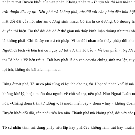
nhận ra mặt Duyên khởi của vạn pháp. Không nhận ra «
Thuận tột thì làm thành 
trái thuận đều tự tại. Nên phá mà không phá, tức đối với các pháp đều hòa hội
mặt đối đãi của nó, như âm dương sinh nhau. Có âm là có dương. Có dương là 
duyên thì hiện. Do thế đối đãi đó ở thế gian mà thấy kinh luận dường như trái 
là không phải. Chỉ là tùy cơ mà có pháp. Vì cơ đối nhau nên thấy pháp đối nha
Người đi lệch về bên trái có nguy cơ lọt vực thì Tổ bảo « Về bên phải ». Người 
thì Tổ bảo « Về bên trái ». Trái hay phải là do căn cơ của chúng sinh mà lập, 
lợi ích, không do bài xích hại nhau.
Đứng ở mặt phá, Tổ sư có phá cũng vì lợi ích cho người. Hoặc vì pháp khế lý mà
không khế lý, hoặc muốn đưa người về chỗ vô trụ, nên phá. Như Ngoại Luân n
nói: «Chẳng đoạn trăm tư tưởng », là muốn hiển bày « đoạn » hay « không đoạn »
Duyên khởi đối đãi, cần phải tiến lên nữa. Thành phá mà không phá, đối với các
Tổ sư nhận tánh mà dụng pháp nên lập hay phá đều không lầm, trái hay thuận đ