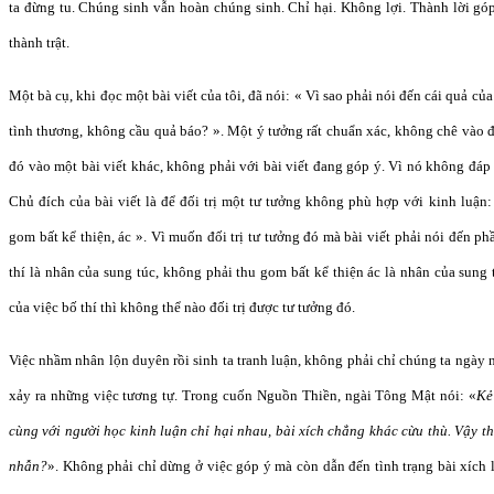
ta đừng tu. Chúng sinh vẫn hoàn chúng sinh. Chỉ hại. Không lợi. Thành lời gó
thành trật.
Một bà cụ, khi đọc một bài viết của tôi, đã nói: « Vì sao phải nói đến cái quả của
tình thương, không cầu quả báo? ». Một ý tưởng rất chuẩn xác, không chê vào 
đó vào một bài viết khác, không phải với bài viết đang góp ý. Vì nó không đá
Chủ đích của bài viết là để đối trị một tư tưởng không phù hợp với kinh luận
gom bất kể thiện, ác ». Vì muốn đối trị tư tưởng đó mà bài viết phải nói đến ph
thí là nhân của sung túc, không phải thu gom bất kể thiện ác là nhân của sun
của việc bố thí thì không thể nào đối trị được tư tưởng đó.
Việc nhầm nhân lộn duyên rồi sinh ta tranh luận, không phải chỉ chúng ta ngày 
xảy ra những việc tương tự. Trong cuốn Nguồn Thiền, ngài Tông Mật nói: «
Kẻ
cùng với người học kinh luận chỉ hại nhau, bài xích chẳng khác cừu thù. Vậy t
nhẫn?
». Không phải chỉ dừng ở việc góp ý mà còn dẫn đến tình trạng bài xích