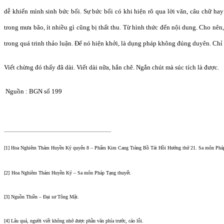
dễ khiến mình sinh bức bối. Sự bức bối có khi hiện rõ qua lời văn, câu chữ ha
trong mưa bão, ít nhiều gì cũng bị thất thu. Từ hình thức đến nội dung. Cho nê
trong quá trinh thảo luận. Để nó hiện khởi, là dụng pháp không đúng duyên. Chỉ 
Viết chừng đó thấy đã dài. Viết dài nữa, hắn chê. Ngắn chút mà súc tích là được.
Ngu
ồn : BGN số 199
[1]
Hoa Nghiêm Thám Huyền Ký quyển 8 – Phẩm Kim Cang Tràng Bồ Tát Hồi Hướng thứ 21. Sa môn Pháp
[2]
Hoa Nghiêm Thám Huyền Ký – Sa môn Pháp Tạng thuyết.
[3]
Ngu
ồn Thiền – Đại sư Tông Mật.
[4]
Lâu quá, người viết không nhớ được phần văn phía trước, cáo lỗi.