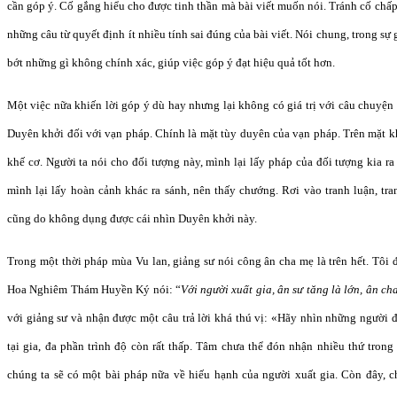
cần góp ý. Cố gắng hiểu cho được tinh thần mà bài viết muốn nói. Tránh cố chấ
những câu từ quyết định ít nhiều tính sai đúng của bài viết. Nói chung, trong sự
bớt những gì không chính xác, giúp việc góp ý đạt hiệu quả tốt hơn.
Một việc nữa khiến lời góp ý dù hay nhưng lại không có giá trị với câu chuyện 
Duyên khởi đối với vạn pháp. Chính là mặt tùy duyên của vạn pháp. Trên mặt k
khế cơ. Người ta nói cho đối tượng này, mình lại lấy pháp của đối tượng kia ra
mình lại lấy hoàn cảnh khác ra sánh, nên thấy chướng. Rơi vào tranh luận, tr
cũng do không dụng được cái nhìn Duyên khởi này.
Trong một thời pháp mùa Vu lan, giảng sư nói công ân cha mẹ là trên hết. Tôi 
Hoa Nghiêm Thám Huyền Ký nói: “
Với người xuất gia, ân sư tăng là lớn, ân ch
với giảng sư và nhận được một câu trả lời khá thú vị: «Hãy nhìn những người 
tại gia, đa phần trình độ còn rất thấp. Tâm chưa thể đón nhận nhiều thứ tron
chúng ta sẽ có một bài pháp nữa về hiếu hạnh của người xuất gia. Còn đây, ch