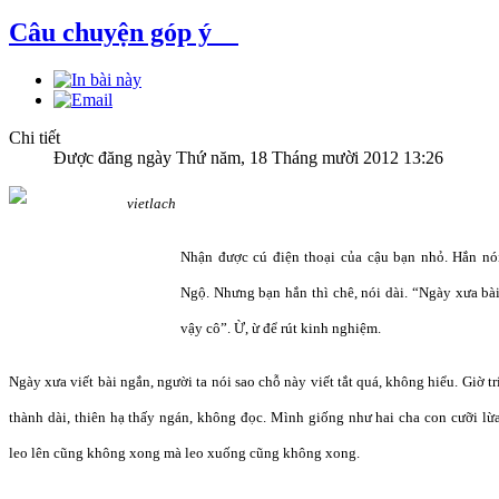
Câu chuyện góp ý
Chi tiết
Được đăng ngày Thứ năm, 18 Tháng mười 2012 13:26
Nhận được cú điện thoại của cậu bạn nhỏ. Hắn nói
Ngộ. Nhưng bạn hắn thì chê, nói dài. “Ngày xưa bài 
vậy cô”. Ừ, ừ để rút kinh nghiệm.
Ngày xưa viết bài ngắn, người ta nói sao chỗ này viết tắt quá, không hiểu. Giờ trí
thành dài, thiên hạ thấy ngán, không đọc. Mình giống như hai cha con cưỡi l
leo lên cũng không xong mà leo xuống cũng không xong.