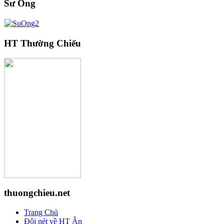
Sư Ông
HT Thường Chiếu
thuongchieu.net
Trang Chủ
Đôi nét về HT Ân