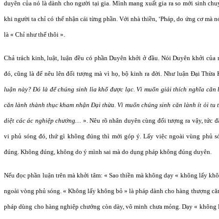
duyên của nó là dành cho người tại gia. Mình mang xuất gia ra so mới sinh chu
khi người ta chỉ có thể nhận cái từng phần. Với nhà thiền, ‘Pháp, do ứng cơ mà n
là « Chỉ như thế thôi ».
Chả trách kinh, luật, luận đều có phần Duyên khởi ở đầu. Nói Duyên khởi của 
đó, cũng là để nêu lên đối tượng mà vì họ, bộ kinh ra đời. Như luận Đại Thừa 
luận này? Đó là để chúng sinh lìa khổ được lạc. Vì muốn giải thích nghĩa căn
căn lành thành thục kham nhận Đại thừa. Vì muốn chúng sinh căn lành ít ỏi tu t
diệt các ác nghiệp chướng…
». Nêu rõ nhân duyên cùng đối tượng ra vậy, tức
vi phủ sóng đó, thứ gì không đúng thì mới góp ý. Lấy việc ngoài vùng phủ 
đúng. Không đúng, không do ý mình sai mà do dụng pháp không đúng duyên.
Nếu đọc phần luận trên mà khởi tâm: « Sao thiền mà không dạy « không lấy không
ngoài vòng phủ sóng. « Không lấy không bỏ » là pháp dành cho hàng thượng căn
pháp dùng cho hàng nghiệp chướng còn dày, vô minh chưa mỏng. Dạy « không l