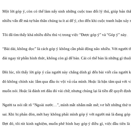
Một lời góp ý, còn có thể làm nẩy sinh những cuộc trao đổi lý thú, giúp bản t
nhiều vấn đề mà tự bản thân chúng ta ít ai để ý, cho đến khi cuộc tranh luận xảy r
Tôi đã tìm thấy khá nhiều điều thú vị trong việc “Được góp ý” và “Góp ý” này.
“Bài dài, không đọc” là cách góp ý không cần phải động não nhiều. Với người th
đài ngay từ phần hình thức, không còn gì để bàn. Cái có thể bàn là những gì thuộ
Đôi lúc, tôi thấy lời góp ý của người này chẳng dính gì đến bài viết của người k
đó không chính xác lắm qua đầu óc vội vả của mình. Hoặc là bận tâm quá với vă
muốn nói. Hoặc là đánh rơi đâu đó vài chữ, nhưng chúng lại là tiền đề quyết địn
Người ta nói rất rõ “Ngoài nước…”, mình mắt nhắm mắt mở, vơ hết những thứ tr
sai. Khi bị phản đòn, mới hay không phải mình góp ý với người mà là đang góp
Đợt đó, tôi rút kinh nghiệm, muốn phê bình hay góp ý điều gì, việc đầu tiên l