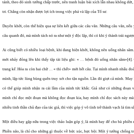
tánh, theo đó sinh tưởng chấp trước, nên tranh luận bài xích lẫn nhau không dứt
tri. Chẳng còn nhận được lợi ích trong việc phá và lập của Tổ sư.
Duyên khởi, còn thể hiện qua sự liên kết giữa các câu văn. Những câu văn, nếu 
câu quanh đó, mà mình tách nó ra như một ý độc lập, thì có khi ý thành trái ngượ
Ai cũng biết có nhiều loại bệnh, khi đang hiện khởi, không nên uống nhân sâm. 
mới nhảy đỏng lên khi thấy tập tài liệu ghi: « … bệnh đó uống nhân sâm»[4]. Ô
trang kế. Hóa ra còn hai chữ … « thì chết» mới hết câu. Tại mình nhanh nhẩu đoản
mình, lập tức lùng bùng quên truy xét cho tận nguồn. Lần đó giựt cả mình. May l
có thể giúp mình nhận ra cái lầm của mình tức khắc. Giả như có những đoạn 
mình chỉ đọc một đoạn mà không đọc đoạn kia, hay mình chỉ đọc sách này mà
nhiều tinh thần chủ đạo của tác giả, thì việc góp ý vô tình trở thành vạch lá tìm s
Một điều hay gặp nữa trong việc thảo luận góp ý, là mình hay để cho bà phiền 
Phiền não, là chỉ cho những gì thuộc về bức xúc, bực bội. Một ý tưởng chống t