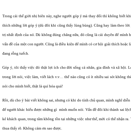
Trong cái thế giới nhị biên này, nghe người góp ý mà thay đổi thì không biết khi
thích những lời góp ý (dù đôi khi cũng thấy lùng bùng). Cũng hay làm theo lời 
trị nhất định của nó. Dù không đúng chăng nữa, đó cũng là cái duyên để mình 
vấn đề của một con người. Cũng là điều kiện để mình có cơ hội giải thích hoặc l
đang rỗng tuếch.
Góp ý, tôi thấy việc đó thật lợi ích cho đời sống cá nhân, gia đình và xã hội. L
trong lời nói, việc làm, viết lách v.v… thế nào cũng có ít nhiều sai sót không t
nói cho mình biết, thật là quí hóa quá!
Rồi, dù cho ý bài viết không sai, nhưng có khi do tính chủ quan, mình nghĩ diễn 
để người khác hiểu được những gì mình muốn nói. Vấn đề đôi khi thành sai lệc
kẻ khách quan, trong tâm không tồn tại những việc như thế, mới có thể nhận ra.
thua thấy rõ. Không cám ơn sao được.