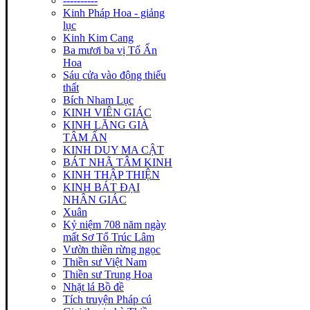
----------
Kinh Pháp Hoa - giảng
lục
Kinh Kim Cang
Ba mươi ba vị Tổ Ấn
Hoa
Sáu cửa vào động thiếu
thất
Bích Nham Lục
KINH VIÊN GIÁC
KINH LĂNG GIÀ
TÂM ẤN
KINH DUY MA CẬT
BÁT NHÃ TÂM KINH
KINH THẬP THIỆN
KINH BÁT ĐẠI
NHÂN GIÁC
Xuân
Kỷ niệm 708 năm ngày
mất Sơ Tổ Trúc Lâm
Vườn thiền rừng ngọc
Thiền sư Việt Nam
Thiền sư Trung Hoa
Nhặt lá Bồ đề
Tích truyện Pháp cú