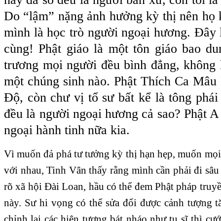
Do “lậm” nặng ảnh hưởng kỳ thị nên họ
mình là học trò người ngoại hương. Đây l
cùng! Phật giáo là một tôn giáo bao du
trương mọi người đều bình đẳng, không h
một chúng sinh nào. Phật Thích Ca Mâu 
Độ, còn chư vị tổ sư bất kể là tông phái
đều là người ngoại hương cả sao? Phật A
ngoại hành tinh nữa kia.
Vì muốn đả phá tư tưởng kỳ thị hạn hẹp, muốn mọi
với nhau, Tinh Vân thấy rằng mình cần phải đi sâ
rõ xã hội Đài Loan, hầu có thể đem Phật pháp truyề
này. Sư hi vọng có thể sửa đổi được cảnh tượng t
chỉnh lại các hiện tượng bát nháo như tu sĩ thì cư