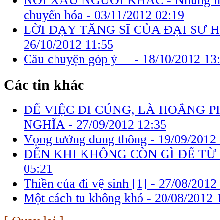
NÓI XẤU NGƯỜI KHÁC - Những hậu
chuyển hóa -
03/11/2012 02:19
LỜI DẠY TĂNG SĨ CỦA ĐẠI SƯ 
26/10/2012 11:55
Câu chuyện góp ý -
18/10/2012 13
Các tin khác
ĐỂ VIỆC ĐI CÚNG, LÀ HOẲNG 
NGHĨA -
27/09/2012 12:35
Vọng tưởng dung thông -
19/09/2012 
ĐẾN KHI KHÔNG CÒN GÌ ĐỂ TỪ 
05:21
Thiền của đi vệ sinh [1] -
27/08/2012
Một cách tu không khó -
20/08/2012 