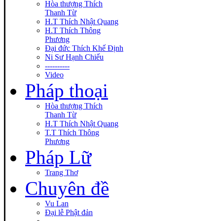
Hòa thượng Thích
Thanh Từ
H.T Thích Nhật Quang
H.T Thích Thông
Phương
Đại đức Thích Khế Định
Ni Sư Hạnh Chiếu
----------
Video
Pháp thoại
Hòa thượng Thích
Thanh Từ
H.T Thích Nhật Quang
T.T Thích Thông
Phương
Pháp Lữ
Trang Thơ
Chuyên đề
Vu Lan
Đại lễ Phật đản