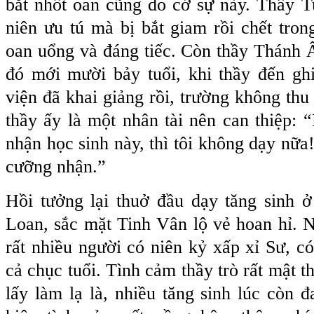
bắt nhốt oan cũng do cớ sự này. Thầy T
niên ưu tú mà bị bắt giam rồi chết tron
oan uổng và đáng tiếc. Còn thầy Thánh 
đó mới mười bảy tuổi, khi thầy đến ghi
viện đã khai giảng rồi, trường không thu
thầy ấy là một nhân tài nên can thiệp:
nhận học sinh này, thì tôi không dạy nữ
cưỡng nhận.”
Hồi tưởng lại thuở đầu dạy tăng sinh ở
Loan, sắc mặt Tinh Vân lộ vẻ hoan hỉ. 
rất nhiều người có niên kỷ xấp xỉ Sư, c
cả chục tuổi. Tình cảm thầy trò rất mật 
lấy làm lạ là, nhiều tăng sinh lúc còn đ