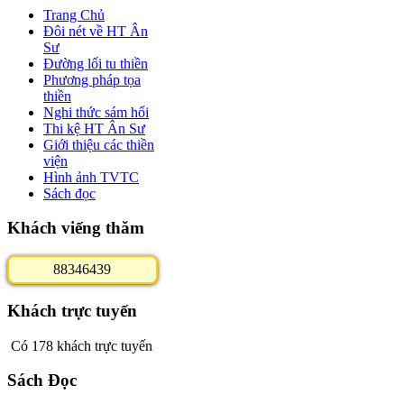
Trang Chủ
Đôi nét về HT Ân
Sư
Đường lối tu thiền
Phương pháp tọa
thiền
Nghi thức sám hối
Thi kệ HT Ân Sư
Giới thiệu các thiền
viện
Hình ảnh TVTC
Sách đọc
Khách viếng thăm
8
8
3
4
6
4
3
9
Khách trực tuyến
Có 178 khách trực tuyến
Sách Đọc