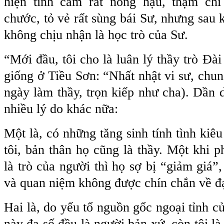
hiện tình cảm rất nồng hậu, thậm chí
chước, tỏ vẻ rất sùng bái Sư, nhưng sau kh
không chịu nhận là học trò của Sư.
“Mới đầu, tôi cho là luân lý thầy trò Đài
giống ở Tiều Sơn: “Nhất nhật vi sư, chun
ngày làm thầy, trọn kiếp như cha). Dần d
nhiều lý do khác nữa:
Một là, có những tăng sinh tính tình kiê
tôi, bản thân họ cũng là thầy. Một khi p
là trò của người thì họ sợ bị “giảm giá”
và quan niệm không được chín chắn về đạ
Hai là, do yếu tố nguồn gốc ngoại tỉnh củ
này đa số đều là người bản xứ, còn tôi là 