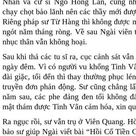
Nhân và cư sĩ Ngô Hồng Lân, cùng nh
chạy chọt bảo lãnh nên các thầy mới đượ
Riêng pháp sư Từ Hàng thì không được m
ngót năm tháng ròng. Về sau Ngài viên 
nhục thân vẫn không hoại.
Sau khi thả các tu sĩ ra, cục cảnh sát vẫn
ngày đêm. Vì có người vu khống Tinh Vâ
đài giặc, tối đến thì thay thường phục lé
truyền đơn phản động. Sư cũng chẳng lấ
năm sau, các phe đảng đen tối không đá
mật thám được Tinh Vân cảm hóa, xin qui
Ra ngục rồi, sư vẫn trụ ở Viên Quang. 
bảo sư giúp Ngài viết bài “Hồi Cố Tiền