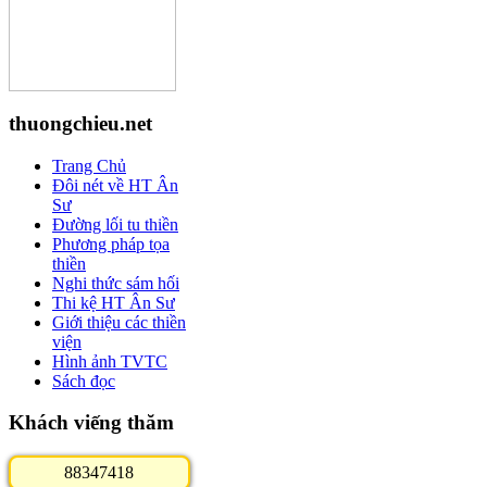
thuongchieu.net
Trang Chủ
Đôi nét về HT Ân
Sư
Đường lối tu thiền
Phương pháp tọa
thiền
Nghi thức sám hối
Thi kệ HT Ân Sư
Giới thiệu các thiền
viện
Hình ảnh TVTC
Sách đọc
Khách viếng thăm
8
8
3
4
7
4
1
8