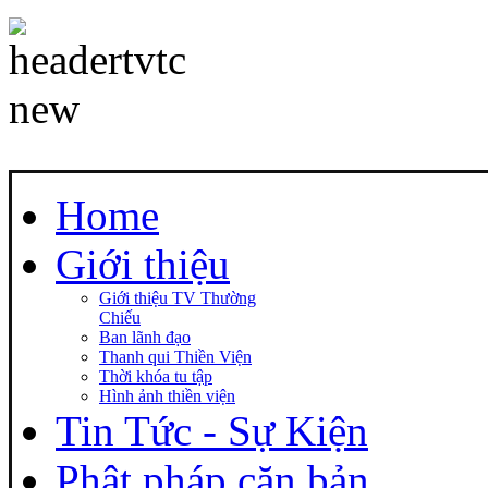
Home
Giới thiệu
Giới thiệu TV Thường
Chiếu
Ban lãnh đạo
Thanh qui Thiền Viện
Thời khóa tu tập
Hình ảnh thiền viện
Tin Tức - Sự Kiện
Phật pháp căn bản