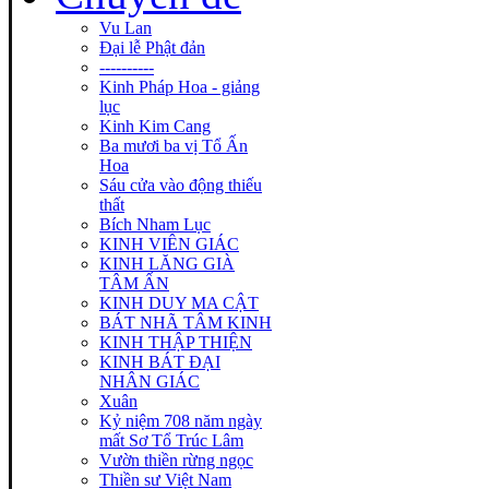
Vu Lan
Đại lễ Phật đản
----------
Kinh Pháp Hoa - giảng
lục
Kinh Kim Cang
Ba mươi ba vị Tổ Ấn
Hoa
Sáu cửa vào động thiếu
thất
Bích Nham Lục
KINH VIÊN GIÁC
KINH LĂNG GIÀ
TÂM ẤN
KINH DUY MA CẬT
BÁT NHÃ TÂM KINH
KINH THẬP THIỆN
KINH BÁT ĐẠI
NHÂN GIÁC
Xuân
Kỷ niệm 708 năm ngày
mất Sơ Tổ Trúc Lâm
Vườn thiền rừng ngọc
Thiền sư Việt Nam