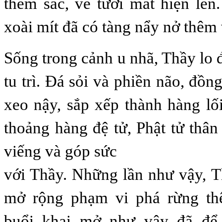
thêm sắc, vẻ tươi mát hiện lên
xoài mít đã có tàng nẩy nở thêm v
Sống trong cảnh u nhã, Thầy lo 
tu trì. Đá sỏi và phiền não, đồ
xeo nậy, sắp xếp thành hàng lố
thoảng hàng đệ tử, Phật tử thân 
viếng và góp sức
với Thầy. Những lần như vậy, T
mở rộng phạm vi phá rừng th
buổi khai mở như vậy đã để 