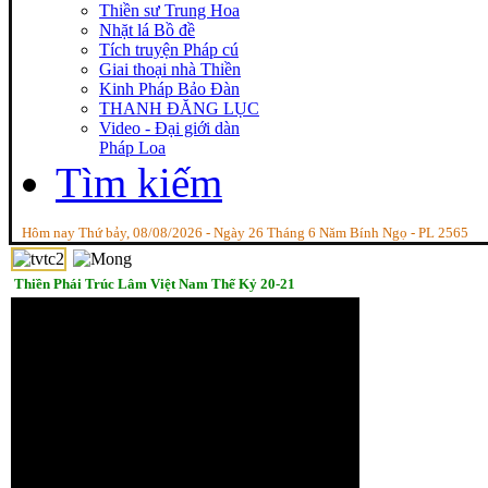
Thiền sư Trung Hoa
Nhặt lá Bồ đề
Tích truyện Pháp cú
Giai thoại nhà Thiền
Kinh Pháp Bảo Đàn
THANH ĐĂNG LỤC
Video - Đại giới dàn
Pháp Loa
Tìm kiếm
Hôm nay Thứ bảy, 08/08/2026 - Ngày 26 Tháng 6 Năm Bính Ngọ - PL 2565
Thiền Phái Trúc Lâm Việt Nam Thế Kỷ 20-21