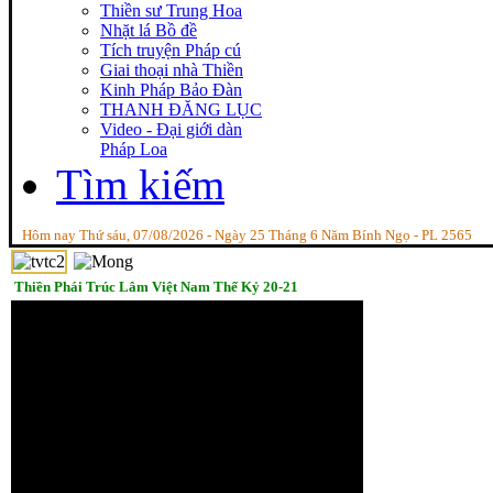
Thiền sư Trung Hoa
Nhặt lá Bồ đề
Tích truyện Pháp cú
Giai thoại nhà Thiền
Kinh Pháp Bảo Đàn
THANH ĐĂNG LỤC
Video - Đại giới dàn
Pháp Loa
Tìm kiếm
Hôm nay Thứ sáu, 07/08/2026 - Ngày 25 Tháng 6 Năm Bính Ngọ - PL 2565
Thiền Phái Trúc Lâm Việt Nam Thế Kỷ 20-21