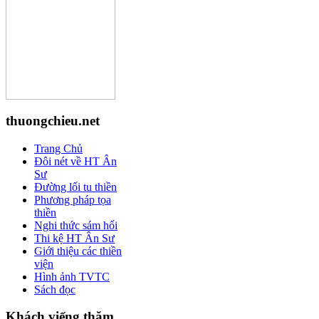
thuongchieu.net
Trang Chủ
Đôi nét về HT Ân
Sư
Đường lối tu thiền
Phương pháp tọa
thiền
Nghi thức sám hối
Thi kệ HT Ân Sư
Giới thiệu các thiền
viện
Hình ảnh TVTC
Sách đọc
Khách viếng thăm