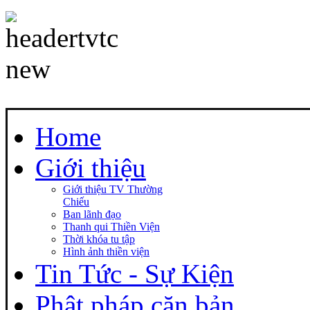
Home
Giới thiệu
Giới thiệu TV Thường
Chiếu
Ban lãnh đạo
Thanh qui Thiền Viện
Thời khóa tu tập
Hình ảnh thiền viện
Tin Tức - Sự Kiện
Phật pháp căn bản