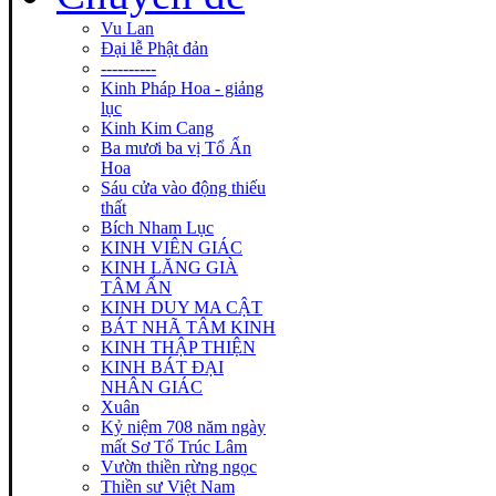
Vu Lan
Đại lễ Phật đản
----------
Kinh Pháp Hoa - giảng
lục
Kinh Kim Cang
Ba mươi ba vị Tổ Ấn
Hoa
Sáu cửa vào động thiếu
thất
Bích Nham Lục
KINH VIÊN GIÁC
KINH LĂNG GIÀ
TÂM ẤN
KINH DUY MA CẬT
BÁT NHÃ TÂM KINH
KINH THẬP THIỆN
KINH BÁT ĐẠI
NHÂN GIÁC
Xuân
Kỷ niệm 708 năm ngày
mất Sơ Tổ Trúc Lâm
Vườn thiền rừng ngọc
Thiền sư Việt Nam