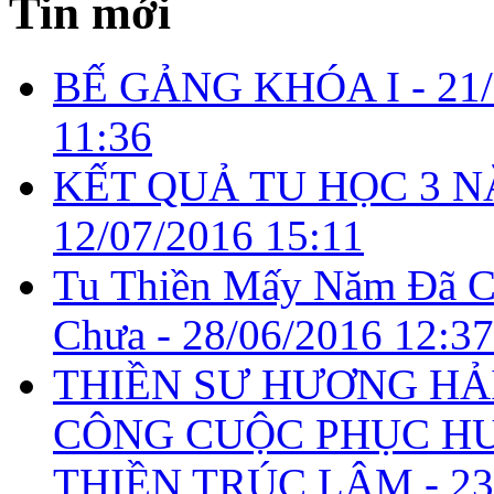
Tin mới
BẾ GẢNG KHÓA I -
21
11:36
KẾT QUẢ TU HỌC 3 N
12/07/2016 15:11
Tu Thiền Mấy Năm Đã C
Chưa -
28/06/2016 12:37
THIỀN SƯ HƯƠNG HẢI
CÔNG CUỘC PHỤC H
THIỀN TRÚC LÂM -
23