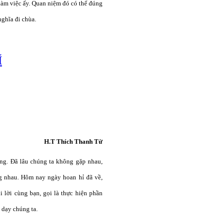
 làm việc ấy. Quan niệm đó có thể đúng
ghĩa đi chùa.
Í
H.T Thích Thanh Từ
ởng. Đã lâu chúng ta không gặp nhau,
g nhau. Hôm nay ngày hoan hỉ đã về,
i lời cùng bạn, gọi là thực hiện phần
dạy chúng ta.