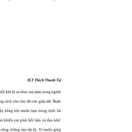
H.T Thích Thanh Từ
mỗi khi bị ai nhục mạ máu trong người
ằng cách nào cho đã cơn giận dữ. Hoặc
nảy bồng bột muốn làm trong chốc lát
ần khiến em phải hối hận và đau khổ.
i cũng chứng nào tật ấy. Vì muốn giúp