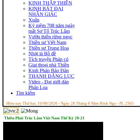
KINH THẬP THIỆN
KINH BÁT ĐẠI
NHÂN GIÁC
Xuân
Kỷ niệm 708 năm ngày
mất Sơ Tổ Trúc Lâm
Vườn thiền rừng ngọc
Thiền sư Việt Nam
Thiền sư Trung Hoa
Nhặt lá Bồ đề
Tích truyện Pháp cú
Giai thoại nhà Thiền
Kinh Pháp Bảo Đàn
THANH ĐĂNG LỤC
Video - Đại giới dàn
Pháp Loa
Tìm kiếm
Hôm nay Thứ hai, 10/08/2026 - Ngày 28 Tháng 6 Năm Bính Ngọ - PL 2565
Thiền Phái Trúc Lâm Việt Nam Thế Kỷ 20-21