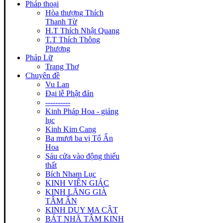
Pháp thoại
Hòa thượng Thích
Thanh Từ
H.T Thích Nhật Quang
T.T Thích Thông
Phương
Pháp Lữ
Trang Thơ
Chuyên đề
Vu Lan
Đại lễ Phật đản
----------
Kinh Pháp Hoa - giảng
lục
Kinh Kim Cang
Ba mươi ba vị Tổ Ấn
Hoa
Sáu cửa vào động thiếu
thất
Bích Nham Lục
KINH VIÊN GIÁC
KINH LĂNG GIÀ
TÂM ẤN
KINH DUY MA CẬT
BÁT NHÃ TÂM KINH