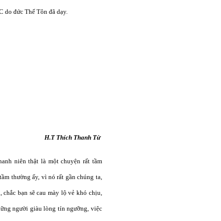
C do đức Thế Tôn đã dạy.
H.T Thích Thanh Từ
anh niên thật là một chuyện rất tầm
ầm thường ấy, vì nó rất gần chúng ta,
 chắc bạn sẽ cau mày lộ vẻ khó chịu,
hững người giàu lòng tín ngưỡng, việc