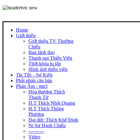
Home
Giới thiệu
Giới thiệu TV Thường
Chiếu
Ban lãnh đạo
Thanh qui Thiền Viện
Thời khóa tu tập
Hình ảnh thiền viện
Tin Tức - Sự Kiện
Phật pháp căn bản
Pháp Âm - mp3
Hòa thượng Thích
Thanh Từ
H.T Thích Nhật Quang
H.T Thích Thông
Phương
Đại đức Thích Khế Định
Ni Sư Hạnh Chiếu
----------
Video