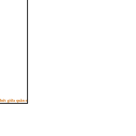
giữa quần mê, Người trí như ngựa phi, Bỏ sau con ngựa hèn”. - (Pháp cú kệ 29,