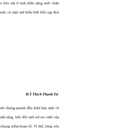
to béo mà ở tinh thần sáng suốt chân
hoặc có một mớ hiểu biết hỗn tạp đen
H.T Thích Thanh Từ
cảnh chung quanh đều hiện bày một vẻ
mắt sáng, trên đôi môi nở nụ cười của
chung niềm hoan hỉ. Vì thế, lòng yêu