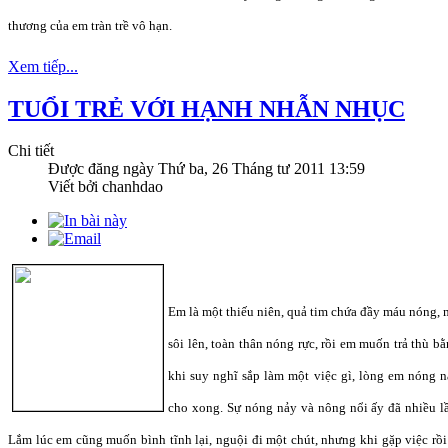
thương của em tràn trề vô hạn.
Xem tiếp...
TUỔI TRẺ VỚI HẠNH NHẪN NHỤC
Chi tiết
Được đăng ngày
Thứ ba, 26 Tháng tư 2011 13:59
Viết bởi chanhdao
Em là một thiếu niên, quả tim chứa đầy máu nóng, 
sôi lên, toàn thân nóng rực, rồi em muốn trả thù b
khi suy nghĩ sắp làm một việc gì, lòng em nóng 
cho xong. Sự nóng nảy và nông nổi ấy đã nhiều l
Lắm lúc em cũng muốn bình tĩnh lại, nguội đi một chút, nhưng khi gặp việc rồ