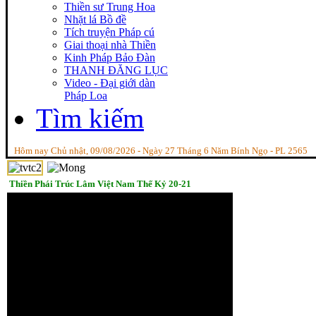
Thiền sư Trung Hoa
Nhặt lá Bồ đề
Tích truyện Pháp cú
Giai thoại nhà Thiền
Kinh Pháp Bảo Đàn
THANH ĐĂNG LỤC
Video - Đại giới dàn
Pháp Loa
Tìm kiếm
Hôm nay Chủ nhật, 09/08/2026 - Ngày 27 Tháng 6 Năm Bính Ngọ - PL 2565
Thiền Phái Trúc Lâm Việt Nam Thế Kỷ 20-21