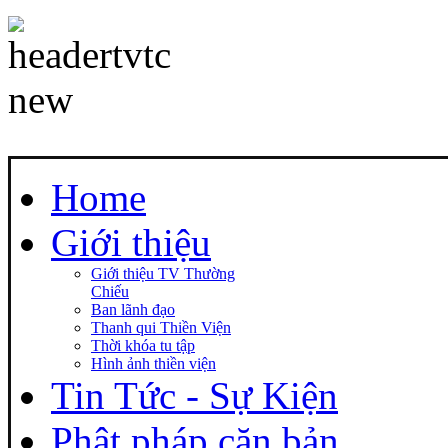
Home
Giới thiệu
Giới thiệu TV Thường
Chiếu
Ban lãnh đạo
Thanh qui Thiền Viện
Thời khóa tu tập
Hình ảnh thiền viện
Tin Tức - Sự Kiện
Phật pháp căn bản