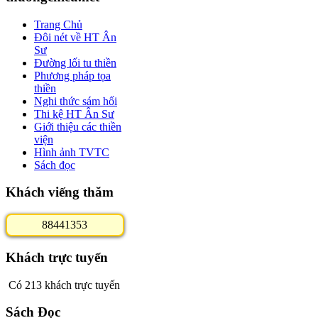
Trang Chủ
Đôi nét về HT Ân
Sư
Đường lối tu thiền
Phương pháp tọa
thiền
Nghi thức sám hối
Thi kệ HT Ân Sư
Giới thiệu các thiền
viện
Hình ảnh TVTC
Sách đọc
Khách viếng thăm
8
8
4
4
1
3
5
3
Khách trực tuyến
Có 213 khách trực tuyến
Sách Đọc