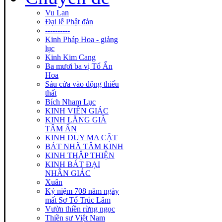
Vu Lan
Đại lễ Phật đản
----------
Kinh Pháp Hoa - giảng
lục
Kinh Kim Cang
Ba mươi ba vị Tổ Ấn
Hoa
Sáu cửa vào động thiếu
thất
Bích Nham Lục
KINH VIÊN GIÁC
KINH LĂNG GIÀ
TÂM ẤN
KINH DUY MA CẬT
BÁT NHÃ TÂM KINH
KINH THẬP THIỆN
KINH BÁT ĐẠI
NHÂN GIÁC
Xuân
Kỷ niệm 708 năm ngày
mất Sơ Tổ Trúc Lâm
Vườn thiền rừng ngọc
Thiền sư Việt Nam