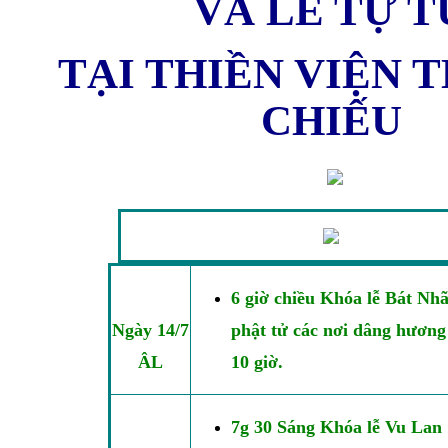
VÀ LỄ TỰ T
TẠI THIỀN VIỆN
CHIẾU
6 giờ chiều Khóa lễ Bát Nh
Ngày 14/7
phật tử các nơi dâng hương
ÂL
10 giờ.
7g 30 Sáng Khóa lễ Vu Lan