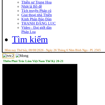
Thiền sư Trung Hoa
Nhặt lá Bồ đề
Tích truyện Pháp cú
Giai thoại nhà Thiền
Kinh Pháp Bảo Đàn
THANH ĐĂNG LỤC
Video - Đại giới dàn
Pháp Loa
Tìm kiếm
Hôm nay Thứ bảy, 08/08/2026 - Ngày 26 Tháng 6 Năm Bính Ngọ - PL 2565
Thiền Phái Trúc Lâm Việt Nam Thế Kỷ 20-21