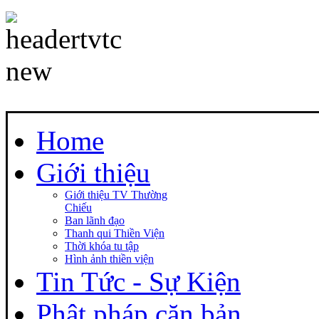
Home
Giới thiệu
Giới thiệu TV Thường
Chiếu
Ban lãnh đạo
Thanh qui Thiền Viện
Thời khóa tu tập
Hình ảnh thiền viện
Tin Tức - Sự Kiện
Phật pháp căn bản