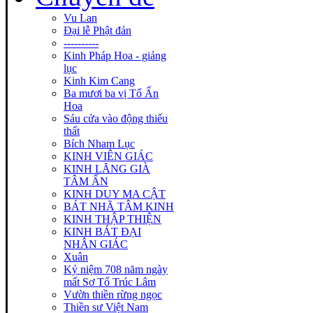
Vu Lan
Đại lễ Phật đản
----------
Kinh Pháp Hoa - giảng
lục
Kinh Kim Cang
Ba mươi ba vị Tổ Ấn
Hoa
Sáu cửa vào động thiếu
thất
Bích Nham Lục
KINH VIÊN GIÁC
KINH LĂNG GIÀ
TÂM ẤN
KINH DUY MA CẬT
BÁT NHÃ TÂM KINH
KINH THẬP THIỆN
KINH BÁT ĐẠI
NHÂN GIÁC
Xuân
Kỷ niệm 708 năm ngày
mất Sơ Tổ Trúc Lâm
Vườn thiền rừng ngọc
Thiền sư Việt Nam