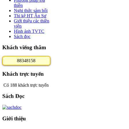
Phương pháp tọa
thiền
Nghi thức sám hối
Thi kệ HT Ân Sư
Giới thiệu các thiền
viện
Hình ảnh TVTC
Sách đọc
Khách viếng thăm
8
8
3
4
8
1
5
8
Khách trực tuyến
Có 188 khách trực tuyến
Sách Đọc
Giới thiệu