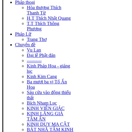
Pháp thoại
Hòa thượng Thích
Thanh Từ
H.T Thích Nhật Quang
T.T Thích Thông
Phương
Pháp Lữ
Trang Thơ
Chuyên đề
Vu Lan
Đại lễ Phật đản
----------
Kinh Pháp Hoa - giảng
lục
Kinh Kim Cang
Ba mươi ba vị Tổ Ấn
Hoa
Sáu cửa vào động thiếu
thất
Bích Nham Lục
KINH VIÊN GIÁC
KINH LĂNG GIÀ
TÂM ẤN
KINH DUY MA CẬT
BÁT NHÃ TÂM KINH