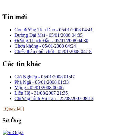
Tin mới
Con đường Tiêu Dao -
05/01/2008 04:41
Đường Đại Mai -
05/01/2008 04:35
Đường Thạch Đầu -
05/01/2008 04:30
Chơn không -
05/01/2008 04:24
Chiếc thân phút chót -
05/01/2008 04:18
Các tin khác
Gió Nghiệp -
05/01/2008 01:47
Phá Ngã -
05/01/2008 01:33
Mộng -
05/01/2008 00:06
Liên Hệ -
31/08/2007 21:35
Chương trình Vu Lan -
25/08/2007 08:13
[ Quay lại ]
Sư Ông