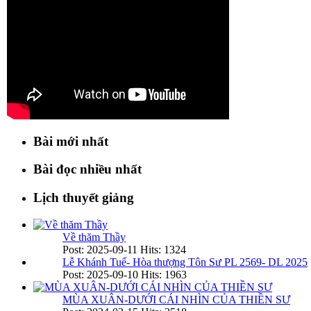
Bài mới nhất
Bài đọc nhiều nhất
Lịch thuyết giảng
Về thăm Thầy
Post: 2025-09-11
Hits: 1324
Lễ Khánh Tuế- Hòa thượng Tôn Sư PL 2569- DL 2025
Post: 2025-09-10
Hits: 1963
MÙA XUÂN-DƯỚI CÁI NHÌN CỦA THIỀN SƯ