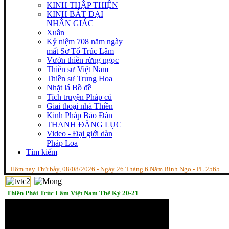
KINH THẬP THIỆN
KINH BÁT ĐẠI
NHÂN GIÁC
Xuân
Kỷ niệm 708 năm ngày
mất Sơ Tổ Trúc Lâm
Vườn thiền rừng ngọc
Thiền sư Việt Nam
Thiền sư Trung Hoa
Nhặt lá Bồ đề
Tích truyện Pháp cú
Giai thoại nhà Thiền
Kinh Pháp Bảo Đàn
THANH ĐĂNG LỤC
Video - Đại giới dàn
Pháp Loa
Tìm kiếm
Hôm nay Thứ bảy, 08/08/2026 - Ngày 26 Tháng 6 Năm Bính Ngọ - PL 2565
Thiền Phái Trúc Lâm Việt Nam Thế Kỷ 20-21