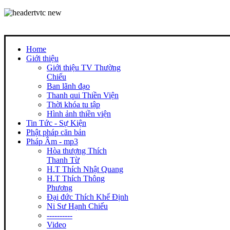
Home
Giới thiệu
Giới thiệu TV Thường
Chiếu
Ban lãnh đạo
Thanh qui Thiền Viện
Thời khóa tu tập
Hình ảnh thiền viện
Tin Tức - Sự Kiện
Phật pháp căn bản
Pháp Âm - mp3
Hòa thượng Thích
Thanh Từ
H.T Thích Nhật Quang
H.T Thích Thông
Phương
Đại đức Thích Khế Định
Ni Sư Hạnh Chiếu
----------
Video