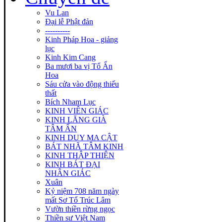
Vu Lan
Đại lễ Phật đản
----------
Kinh Pháp Hoa - giảng
lục
Kinh Kim Cang
Ba mươi ba vị Tổ Ấn
Hoa
Sáu cửa vào động thiếu
thất
Bích Nham Lục
KINH VIÊN GIÁC
KINH LĂNG GIÀ
TÂM ẤN
KINH DUY MA CẬT
BÁT NHÃ TÂM KINH
KINH THẬP THIỆN
KINH BÁT ĐẠI
NHÂN GIÁC
Xuân
Kỷ niệm 708 năm ngày
mất Sơ Tổ Trúc Lâm
Vườn thiền rừng ngọc
Thiền sư Việt Nam