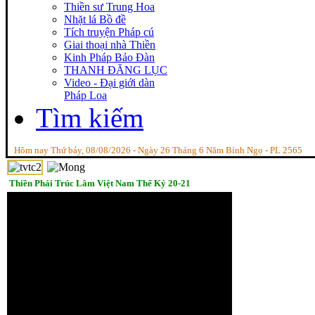
Thiền sư Trung Hoa
Nhặt lá Bồ đề
Tích truyện Pháp cú
Giai thoại nhà Thiền
Kinh Pháp Bảo Đàn
THANH ĐĂNG LỤC
Video - Đại giới dàn
Pháp Loa
Tìm kiếm
Hôm nay Thứ bảy, 08/08/2026 - Ngày 26 Tháng 6 Năm Bính Ngọ - PL 2565
Thiền Phái Trúc Lâm Việt Nam Thế Kỷ 20-21