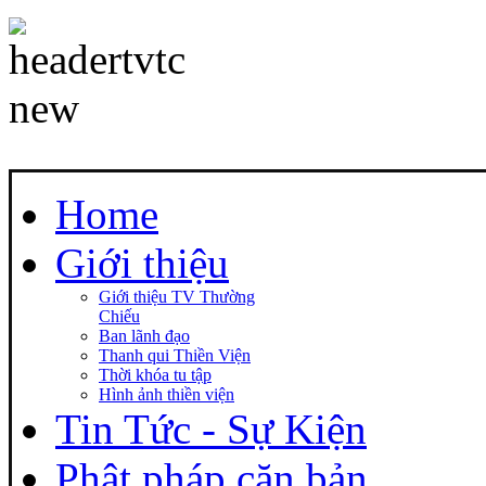
Home
Giới thiệu
Giới thiệu TV Thường
Chiếu
Ban lãnh đạo
Thanh qui Thiền Viện
Thời khóa tu tập
Hình ảnh thiền viện
Tin Tức - Sự Kiện
Phật pháp căn bản