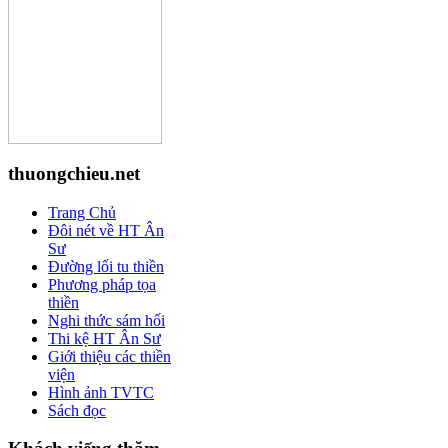
thuongchieu.net
Trang Chủ
Đôi nét về HT Ân
Sư
Đường lối tu thiền
Phương pháp tọa
thiền
Nghi thức sám hối
Thi kệ HT Ân Sư
Giới thiệu các thiền
viện
Hình ảnh TVTC
Sách đọc