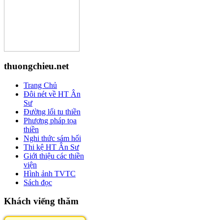
thuongchieu.net
Trang Chủ
Đôi nét về HT Ân
Sư
Đường lối tu thiền
Phương pháp tọa
thiền
Nghi thức sám hối
Thi kệ HT Ân Sư
Giới thiệu các thiền
viện
Hình ảnh TVTC
Sách đọc
Khách viếng thăm