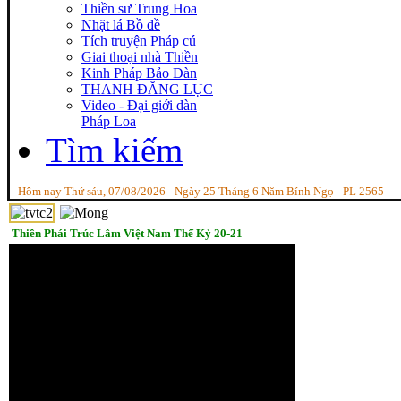
Thiền sư Trung Hoa
Nhặt lá Bồ đề
Tích truyện Pháp cú
Giai thoại nhà Thiền
Kinh Pháp Bảo Đàn
THANH ĐĂNG LỤC
Video - Đại giới dàn
Pháp Loa
Tìm kiếm
Hôm nay Thứ sáu, 07/08/2026 - Ngày 25 Tháng 6 Năm Bính Ngọ - PL 2565
Thiền Phái Trúc Lâm Việt Nam Thế Kỷ 20-21