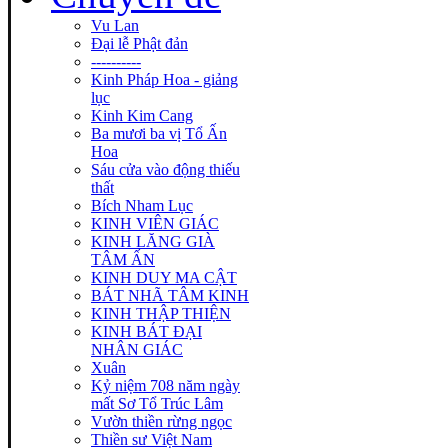
Vu Lan
Đại lễ Phật đản
----------
Kinh Pháp Hoa - giảng
lục
Kinh Kim Cang
Ba mươi ba vị Tổ Ấn
Hoa
Sáu cửa vào động thiếu
thất
Bích Nham Lục
KINH VIÊN GIÁC
KINH LĂNG GIÀ
TÂM ẤN
KINH DUY MA CẬT
BÁT NHÃ TÂM KINH
KINH THẬP THIỆN
KINH BÁT ĐẠI
NHÂN GIÁC
Xuân
Kỷ niệm 708 năm ngày
mất Sơ Tổ Trúc Lâm
Vườn thiền rừng ngọc
Thiền sư Việt Nam