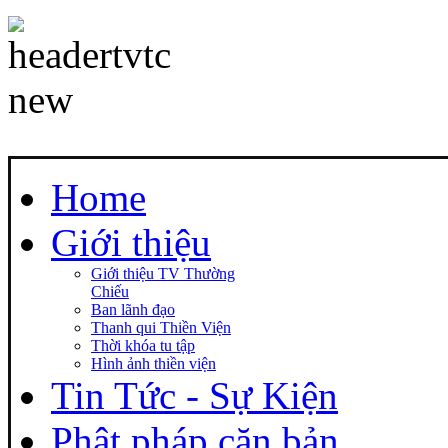
Home
Giới thiệu
Giới thiệu TV Thường
Chiếu
Ban lãnh đạo
Thanh qui Thiền Viện
Thời khóa tu tập
Hình ảnh thiền viện
Tin Tức - Sự Kiện
Phật pháp căn bản