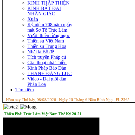
KINH THẬP THIỆN
KINH BÁT ĐẠI
NHÂN GIÁC
Xuân
Kỷ niệm 708 năm ngày
mất Sơ Tổ Trúc Lâm
Vườn thiền rừng ngọc
Thiền sư Việt Nam
Thiền sư Trung Hoa
Nhặt lá Bồ đề
Tích truyện Pháp cú
Giai thoại nhà Thiền
Kinh Pháp Bảo Đàn
THANH ĐĂNG LỤC
Video - Đại giới dàn
Pháp Loa
Tìm kiếm
Hôm nay Thứ bảy, 08/08/2026 - Ngày 26 Tháng 6 Năm Bính Ngọ - PL 2565
Thiền Phái Trúc Lâm Việt Nam Thế Kỷ 20-21