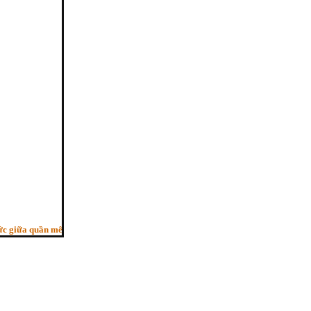
ữa quần mê, Người trí như ngựa phi, Bỏ sau con ngựa hèn”. - (Pháp cú kệ 29, H