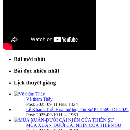
Bài mới nhất
Bài đọc nhiều nhất
Lịch thuyết giảng
Về thăm Thầy
Post: 2025-09-11
Hits: 1324
Lễ Khánh Tuế- Hòa thượng Tôn Sư PL 2569- DL 2025
Post: 2025-09-10
Hits: 1963
MÙA XUÂN-DƯỚI CÁI NHÌN CỦA THIỀN SƯ