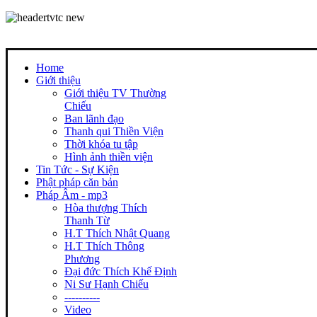
Home
Giới thiệu
Giới thiệu TV Thường
Chiếu
Ban lãnh đạo
Thanh qui Thiền Viện
Thời khóa tu tập
Hình ảnh thiền viện
Tin Tức - Sự Kiện
Phật pháp căn bản
Pháp Âm - mp3
Hòa thượng Thích
Thanh Từ
H.T Thích Nhật Quang
H.T Thích Thông
Phương
Đại đức Thích Khế Định
Ni Sư Hạnh Chiếu
----------
Video