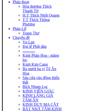
Pháp thoại
Hòa thượng Thích
Thanh Từ
H.T Thích Nhật Quang
T.T Thích Thông
Phương
Pháp Lữ
Trang Thơ
Chuyên đề
Vu Lan
Đại lễ Phật đản
----------
Kinh Pháp Hoa - giảng
lục
Kinh Kim Cang
Ba mươi ba vị Tổ Ấn
Hoa
Sáu cửa vào động thiếu
thất
Bích Nham Lục
KINH VIÊN GIÁC
KINH LĂNG GIÀ
TÂM ẤN
KINH DUY MA CẬT
BÁT NHÃ TÂM KINH