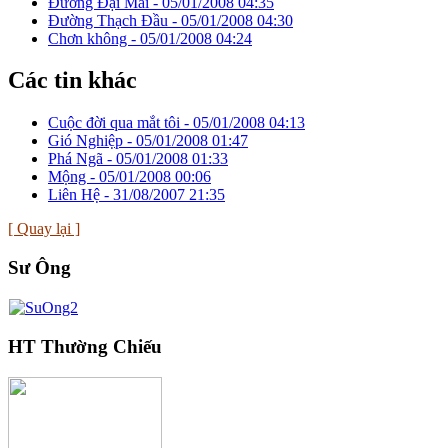
Đường Đại Mai -
05/01/2008 04:35
Đường Thạch Đầu -
05/01/2008 04:30
Chơn không -
05/01/2008 04:24
Các tin khác
Cuộc đời qua mắt tôi -
05/01/2008 04:13
Gió Nghiệp -
05/01/2008 01:47
Phá Ngã -
05/01/2008 01:33
Mộng -
05/01/2008 00:06
Liên Hệ -
31/08/2007 21:35
[ Quay lại ]
Sư Ông
HT Thường Chiếu