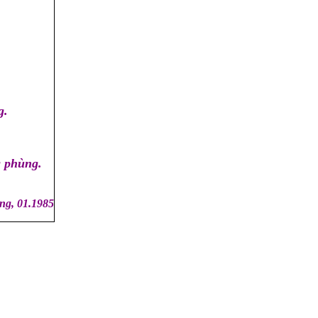
g.
g phùng.
g, 01.1985