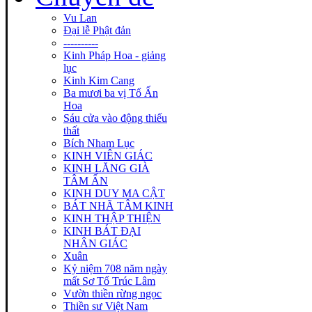
Vu Lan
Đại lễ Phật đản
----------
Kinh Pháp Hoa - giảng
lục
Kinh Kim Cang
Ba mươi ba vị Tổ Ấn
Hoa
Sáu cửa vào động thiếu
thất
Bích Nham Lục
KINH VIÊN GIÁC
KINH LĂNG GIÀ
TÂM ẤN
KINH DUY MA CẬT
BÁT NHÃ TÂM KINH
KINH THẬP THIỆN
KINH BÁT ĐẠI
NHÂN GIÁC
Xuân
Kỷ niệm 708 năm ngày
mất Sơ Tổ Trúc Lâm
Vườn thiền rừng ngọc
Thiền sư Việt Nam