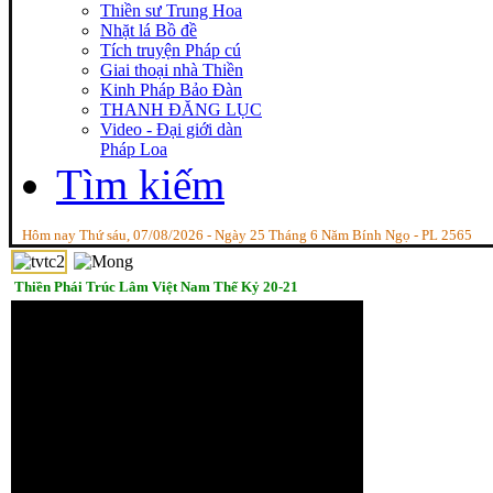
Thiền sư Trung Hoa
Nhặt lá Bồ đề
Tích truyện Pháp cú
Giai thoại nhà Thiền
Kinh Pháp Bảo Đàn
THANH ĐĂNG LỤC
Video - Đại giới dàn
Pháp Loa
Tìm kiếm
Hôm nay Thứ sáu, 07/08/2026 - Ngày 25 Tháng 6 Năm Bính Ngọ - PL 2565
Thiền Phái Trúc Lâm Việt Nam Thế Kỷ 20-21