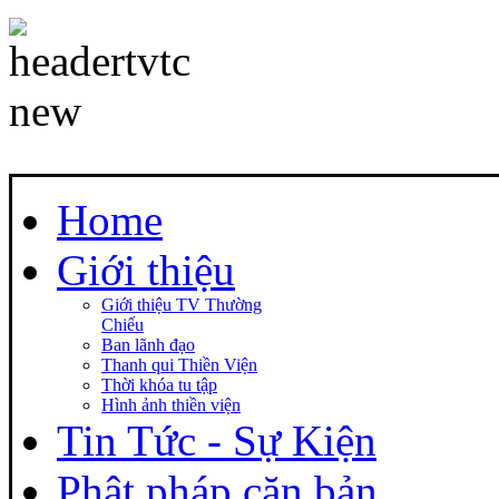
Home
Giới thiệu
Giới thiệu TV Thường
Chiếu
Ban lãnh đạo
Thanh qui Thiền Viện
Thời khóa tu tập
Hình ảnh thiền viện
Tin Tức - Sự Kiện
Phật pháp căn bản