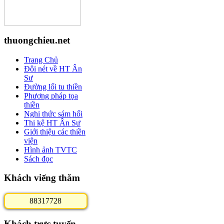
thuongchieu.net
Trang Chủ
Đôi nét về HT Ân
Sư
Đường lối tu thiền
Phương pháp tọa
thiền
Nghi thức sám hối
Thi kệ HT Ân Sư
Giới thiệu các thiền
viện
Hình ảnh TVTC
Sách đọc
Khách viếng thăm
8
8
3
1
7
7
2
8
Khách trực tuyến