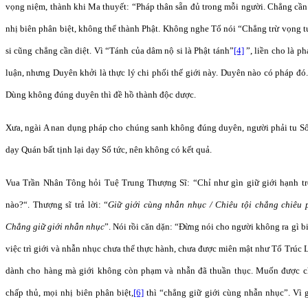
vọng niệm, thành khi Ma thuyết: “Pháp thân sẵn đủ trong mỗi người. Chẳng cần tr
nhị biên phân biệt, không thể thành Phật. Không nghe Tổ nói “Chẳng trừ vọng 
si cũng chẳng cần diệt. Vì “Tánh của dâm nộ si là Phật tánh”
[4]
”, liền cho là p
luận, nhưng Duyên khởi là thực lý chi phối thế giới này. Duyên nào có pháp đó.
Dùng không đúng duyên thì đề hồ thành độc dược.
Xưa, ngài A nan dụng pháp cho chúng sanh không đúng duyên, người phải tu Sổ 
dạy Quán bất tịnh lại dạy Sổ tức, nên không có kết quả.
Vua Trần Nhân Tông hỏi Tuệ Trung Thượng Sĩ: “Chỉ như gìn giữ giới hạnh tro
nào?“. Thượng sĩ trả lời: “
Giữ giới cùng nhẫn nhục / Chiêu tội chẳng chiêu 
Chẳng giữ giới nhẫn nhục
”. Nói rồi căn dặn: “Đừng nói cho người không ra gì b
việc trì giới và nhẫn nhục chưa thể thực hành, chưa được miên mật như Tổ Trúc 
dành cho hàng mà giới không còn phạm và nhẫn đã thuần thục. Muốn được ch
chấp thủ, mọi nhị biên phân biệt,
[6]
thì “chẳng giữ giới cùng nhẫn nhục”. Vì g