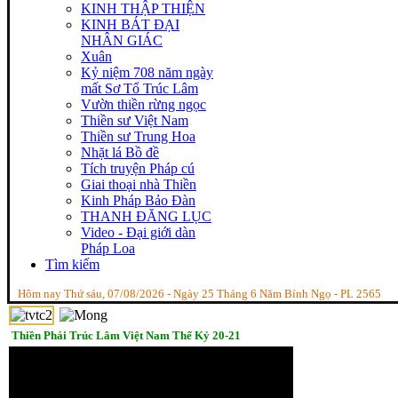
KINH THẬP THIỆN
KINH BÁT ĐẠI
NHÂN GIÁC
Xuân
Kỷ niệm 708 năm ngày
mất Sơ Tổ Trúc Lâm
Vườn thiền rừng ngọc
Thiền sư Việt Nam
Thiền sư Trung Hoa
Nhặt lá Bồ đề
Tích truyện Pháp cú
Giai thoại nhà Thiền
Kinh Pháp Bảo Đàn
THANH ĐĂNG LỤC
Video - Đại giới dàn
Pháp Loa
Tìm kiếm
Hôm nay Thứ sáu, 07/08/2026 - Ngày 25 Tháng 6 Năm Bính Ngọ - PL 2565
Thiền Phái Trúc Lâm Việt Nam Thế Kỷ 20-21