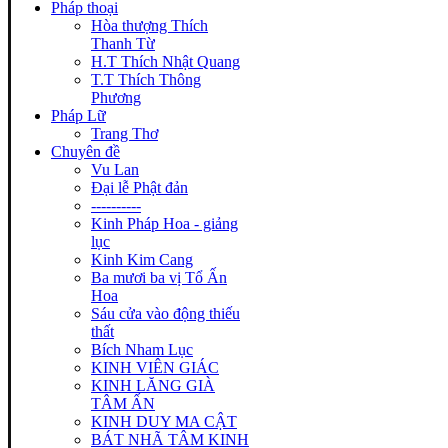
Pháp thoại
Hòa thượng Thích
Thanh Từ
H.T Thích Nhật Quang
T.T Thích Thông
Phương
Pháp Lữ
Trang Thơ
Chuyên đề
Vu Lan
Đại lễ Phật đản
----------
Kinh Pháp Hoa - giảng
lục
Kinh Kim Cang
Ba mươi ba vị Tổ Ấn
Hoa
Sáu cửa vào động thiếu
thất
Bích Nham Lục
KINH VIÊN GIÁC
KINH LĂNG GIÀ
TÂM ẤN
KINH DUY MA CẬT
BÁT NHÃ TÂM KINH