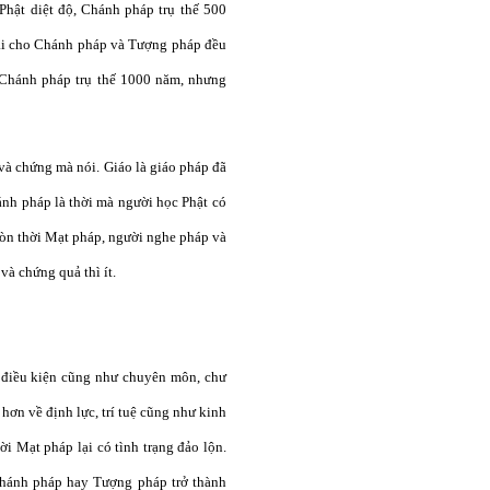
 Phật diệt độ, Chánh pháp trụ thế 500
ại cho Chánh pháp và Tượng pháp đều
 Chánh pháp trụ thế 1000 năm, nhưng
 và chứng mà nói. Giáo là giáo pháp đã
ánh pháp là thời mà người học Phật có
Còn thời Mạt pháp, người nghe pháp và
và chứng quả thì ít.
điều kiện cũng như chuyên môn, chư
 hơn về định lực, trí tuệ cũng như kinh
i Mạt pháp lại có tình trạng đảo lộn.
Chánh pháp hay Tượng pháp trở thành