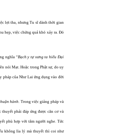
ệc lợi tha, nhưng Tu sĩ dành thời gian
thu hẹp, việc chứng quả khó xảy ra. Đó
ang nghĩa “
Bạch y tự xưng ta hiểu Đại
nên nói Mạt. Hoặc trong Phật sự, do uy
hấy pháp của Như Lai ứng dụng vào đời
 thuận hành
. Trong việc giảng pháp và
c thuyết phải đáp ứng được căn cơ và
uyết phù hợp với tâm người nghe. Tức
u không lìa lý mà thuyết thì coi như