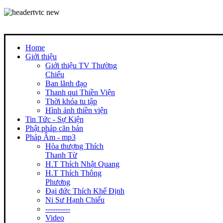
Home
Giới thiệu
Giới thiệu TV Thường
Chiếu
Ban lãnh đạo
Thanh qui Thiền Viện
Thời khóa tu tập
Hình ảnh thiền viện
Tin Tức - Sự Kiện
Phật pháp căn bản
Pháp Âm - mp3
Hòa thượng Thích
Thanh Từ
H.T Thích Nhật Quang
H.T Thích Thông
Phương
Đại đức Thích Khế Định
Ni Sư Hạnh Chiếu
----------
Video