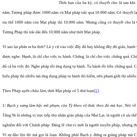
Thời hạn của ba kỳ, có thuyết cho là sau khi
năm, Tượng pháp được 1000 năm và Mạt pháp trải qua 10.000 năm. Có thuyết l
trụ thế 1000 năm còn Mạt pháp thì 10.000 năm. Nhưng cũng có thuyết cho là
Tượng Pháp thì trải dài đến 10.000 năm như thời Mạt pháp.
Vì sao lại phân ra ba thời? Là y cứ vào việc đầy đủ hay không đầy đủ giáo, hạnh
được nghe. Hạnh, là chỉ cho việc tu hành. Chứng, là chỉ cho việc chứng quả. Ch
đủ cả ba việc đó. Nghe pháp rồi ứng dụng tu hành. Tu hành rồi liền chứng quả. 
hiểu pháp thì nhiều mà ứng dụng pháp tu hành thì hiếm, nên phạm giới thì nhiều 
Theo
Pháp uyển châu lâm,
thời Mạt pháp có 5 thứ loạn
[1]
:
1/
Bạch y xưng làm bậc mô phạm, còn Tỳ kheo vô thức theo đó mà học.
Nói về 
Tăng Ni là những vị trực tiếp thọ nhận giáo pháp của Như Lai, là người có ưu thế
nghiệm đối với Chánh pháp. Đáng lẽ chư vị mới là người truyền pháp, nhưng thờ
Vì sự đảo lộn đó mà gọi là loạn. Không phải Bạch y đứng ra giảng pháp mà 