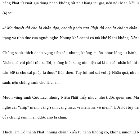
hàng Phật tử xuất gia dụng pháp không tốt như hàng tại gia, nên nói Mạt. Nếu lìa
(4) sau.
4/
Ma thuyết thì cho là chân đạo, chánh pháp của Phật thì cho là chẳng chân
trạng và tính dục của người nghe. Nhưng khế cơ thì có mà khế lý thì không. Nên 
Chúng sanh thích danh vọng tiền tài, nhưng không muốn nhọc lòng tu hành,
Nhân quả chi phối tới ba đời, không biết sung túc hiện tại là do cái nhân bố t
cần. Để ta cho cái phép là được” liền theo. Tuy lời nói sai với lý Nhân quả, nh
sanh, nên chúng sanh cho là chân.
Muốn vãng sanh Cực Lạc, nhưng Niệm Phật thấy nhọc, nhớ trước quên sau. Ma 
nghe cái “chip” niệm, vãng sanh càng mau, vì niệm mà vô niệm”. Lời nói tuy trá
của chúng sanh, nên được cho là chân.
Thích làm Tổ thành Phật, nhưng chánh kiến tu hành không có, không muốn từ 