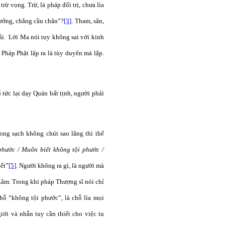
ừ vọng. Trừ, là pháp đối trị, chưa lìa
tưởng, chẳng cầu chân”?
[3]
. Tham, sân,
hải. Lời Ma nói tuy không sai với kinh
 Pháp Phật lập ra là tùy duyên mà lập.
tức lại dạy Quán bất tịnh, người phải
ng sạch không chút sao lãng thì thế
phước / Muốn biết không tội phước /
iết”
[5]
. Người không ra gì, là người mà
Lâm. Trong khi pháp Thượng sĩ nói chỉ
ỗ “không tội phước”, là chỗ lìa mọi
iới và nhẫn tuy cần thiết cho việc tu