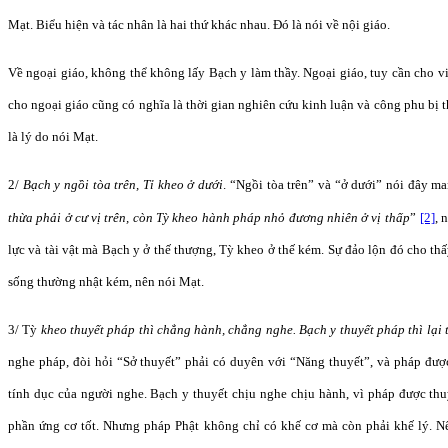
Mạt. Biểu hiện và tác nhân là hai thứ khác nhau. Đó là nói về nội giáo.
Về ngoại giáo, không thể không lấy Bạch y làm thầy. Ngoại giáo, tuy cần cho vi
cho ngoại giáo cũng có nghĩa là thời gian nghiên cứu kinh luận và công phu bị 
là lý do nói Mạt.
2/
Bạch y ngồi tòa trên, Tỉ kheo ở dưới
. “Ngồi tòa trên” và “ở dưới” nói đây m
thừa phải ở cư vị trên, còn Tỳ kheo hành pháp nhỏ đương nhiên ở vị thấp
”
[2]
, 
lực và tài vật mà Bạch y ở thế thượng, Tỳ kheo ở thế kém. Sự đảo lộn đó cho t
sống thường nhật kém, nên nói Mạt.
3/ Tỳ
kheo thuyết pháp thì chẳng hành, chẳng nghe. Bạch y thuyết pháp thì lại
nghe pháp, đòi hỏi “Sở thuyết” phải có duyên với “Năng thuyết”, và pháp đượ
tính dục của người nghe. Bạch y thuyết chịu nghe chịu hành, vì pháp được th
phần ứng cơ tốt. Nhưng pháp Phật không chỉ có khế cơ mà còn phải khế lý. Nế