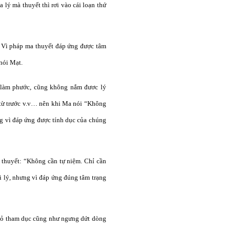
 lý mà thuyết thì rơi vào cái loạn thứ
. Vì pháp ma thuyết đáp ứng được tâm
nói Mạt.
 làm phước, cũng không nắm đươc lý
hí từ trước v.v… nên khi Ma nói “Không
ưng vì đáp ứng được tính dục của chúng
thuyết: “Không cần tự niệm. Chỉ cần
i lý, nhưng vì đáp ứng đúng tâm trạng
bỏ tham dục cũng như ngưng dứt dòng