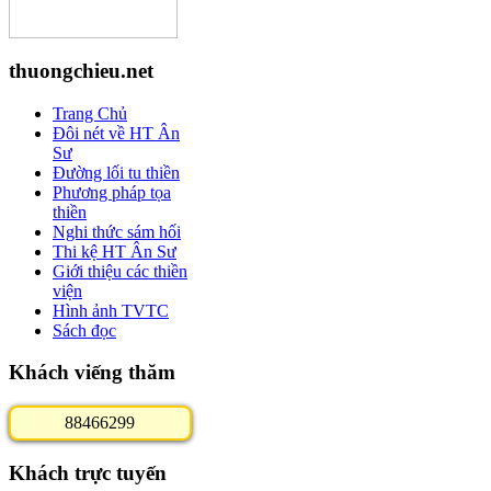
thuongchieu.net
Trang Chủ
Đôi nét về HT Ân
Sư
Đường lối tu thiền
Phương pháp tọa
thiền
Nghi thức sám hối
Thi kệ HT Ân Sư
Giới thiệu các thiền
viện
Hình ảnh TVTC
Sách đọc
Khách viếng thăm
8
8
4
6
6
2
9
9
Khách trực tuyến