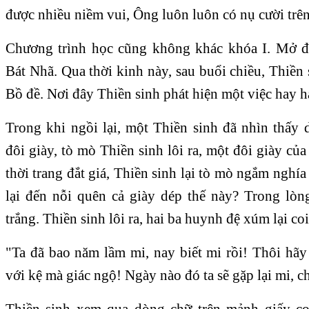
được nhiều niềm vui, Ông luôn luôn có nụ cười trê
Chương trình học cũng không khác khóa I. Mở đ
Bát Nhã. Qua thời kinh này, sau buổi chiều, Thiền 
Bồ đề. Nơi đây Thiền sinh phát hiện một việc hay h
Trong khi ngồi lại, một Thiền sinh đã nhìn thấy
đôi giày, tò mò Thiền sinh lôi ra, một đôi giày của
thời trang đắt giá, Thiền sinh lại tò mò ngắm nghía 
lại đến nỗi quên cả giày dép thế này? Trong lòn
trắng. Thiền sinh lôi ra, hai ba huynh đệ xúm lại co
"Ta đã bao năm lầm mi, nay biết mi rồi! Thôi hãy
với kệ mà giác ngộ! Ngày nào đó ta sẽ gặp lại mi, c
Thiền sinh xem qua dòng chữ trên mảnh giấy c