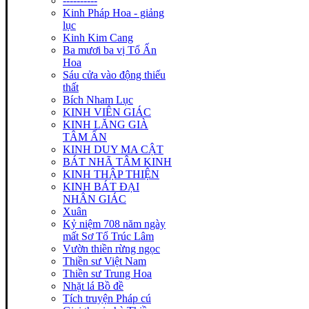
----------
Kinh Pháp Hoa - giảng
lục
Kinh Kim Cang
Ba mươi ba vị Tổ Ấn
Hoa
Sáu cửa vào động thiếu
thất
Bích Nham Lục
KINH VIÊN GIÁC
KINH LĂNG GIÀ
TÂM ẤN
KINH DUY MA CẬT
BÁT NHÃ TÂM KINH
KINH THẬP THIỆN
KINH BÁT ĐẠI
NHÂN GIÁC
Xuân
Kỷ niệm 708 năm ngày
mất Sơ Tổ Trúc Lâm
Vườn thiền rừng ngọc
Thiền sư Việt Nam
Thiền sư Trung Hoa
Nhặt lá Bồ đề
Tích truyện Pháp cú