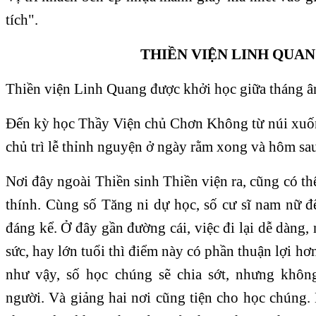
tích".
THIỀN VIỆN LINH QUA
Thiền viện Linh Quang được khởi học giữa tháng âm 
Ðến kỳ học Thầy Viện chủ Chơn Không từ núi xuố
chủ trì lễ thỉnh nguyện ở ngày rằm xong và hôm sau
Nơi đây ngoài Thiền sinh Thiền viện ra, cũng có t
thính. Cùng số Tăng ni dự học, số cư sĩ nam nữ đ
đáng kể. Ở đây gần đường cái, việc đi lại dễ dàng,
sức, hay lớn tuổi thì điểm này có phần thuận lợi hơ
như vậy, số học chúng sẽ chia sớt, nhưng khô
người. Và giảng hai nơi cũng tiện cho học chúng