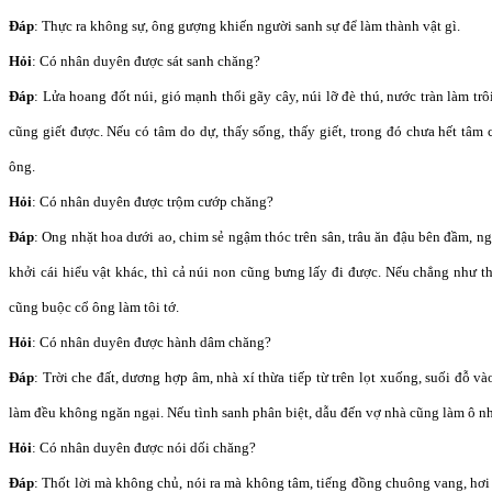
Đáp
: Thực ra không sự, ông gượng khiến người sanh sự để làm thành vật gì.
Hỏi
: Có nhân duyên được sát sanh chăng?
Đáp
: Lửa hoang đốt núi, gió mạnh thổi gãy cây, núi lỡ đè thú, nước tràn làm trô
cũng giết được. Nếu có tâm do dự, thấy sống, thấy giết, trong đó chưa hết tâ
ông.
Hỏi
: Có nhân duyên được trộm cướp chăng?
Đáp
: Ong nhặt hoa dưới ao, chim sẻ ngậm thóc trên sân, trâu ăn đậu bên đầm, n
khởi cái hiểu vật khác, thì cả núi non cũng bưng lấy đi được. Nếu chẳng như th
cũng buộc cổ ông làm tôi tớ.
Hỏi
: Có nhân duyên được hành dâm chăng?
Đáp
: Trời che đất, dương hợp âm, nhà xí thừa tiếp từ trên lọt xuống, suối đỗ và
làm đều không ngăn ngại. Nếu tình sanh phân biệt, dẫu đến vợ nhà cũng làm ô n
Hỏi
: Có nhân duyên được nói dối chăng?
Đáp
: Thốt lời mà không chủ, nói ra mà không tâm, tiếng đồng chuông vang, hơi