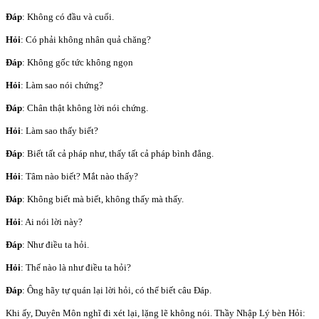
Đáp
: Không có đầu và cuối.
Hỏi
: Có phải không nhân quả chăng?
Đáp
: Không gốc tức không ngọn
Hỏi
: Làm sao nói chứng?
Đáp
: Chân thật không lời nói chứng.
Hỏi
: Làm sao thấy biết?
Đáp
: Biết tất cả pháp như, thấy tất cả pháp bình đẳng.
Hỏi
: Tâm nào biết? Mắt nào thấy?
Đáp
: Không biết mà biết, không thấy mà thấy.
Hỏi
: Ai nói lời này?
Đáp
: Như điều ta hỏi.
Hỏi
: Thế nào là như điều ta hỏi?
Đáp
: Ông hãy tự quán lại lời hỏi, có thể biết câu Đáp.
Khi ấy, Duyên Môn nghĩ đi xét lại, lặng lẽ không nói. Thầy Nhập Lý bèn Hỏi: