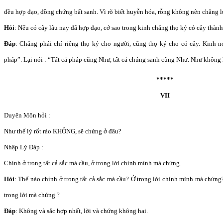
đều hợp đạo, đồng chứng bất sanh. Vì rõ biết huyễn hóa, rỗng không nên chẳng lu
Hỏi
: Nếu cỏ cây lâu nay đã hợp đạo, cớ sao trong kinh chẳng thọ ký cỏ cây thành
Đáp
: Chẳng phải chỉ riêng thọ ký cho người, cũng thọ ký cho cỏ cây. Kinh n
pháp”. Lại nói : “Tất cả pháp cũng Như, tất cả chúng sanh cũng Như. Như không 
*****
VII
Duyên Môn hỏi :
Như thế lý rốt ráo KHÔNG, sẽ chứng ở đâu?
Nhập Lý Đáp :
Chính ở trong tất cả sắc mà cầu, ở trong lời chính mình mà chứng.
Hỏi
: Thế nào chính ở trong tất cả sắc mà cầu? Ở trong lời chính mình mà chứng
trong lời mà chứng ?
Đáp
: Không và sắc hợp nhất, lời và chứng không hai.