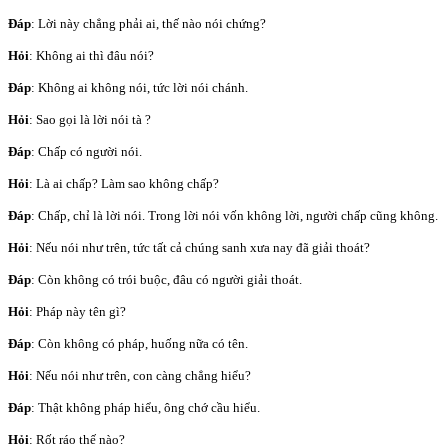
Đáp
: Lời này chẳng phải ai, thế nào nói chứng?
Hỏi
: Không ai thì đâu nói?
Đáp
: Không ai không nói, tức lời nói chánh.
Hỏi
: Sao gọi là lời nói tà ?
Đáp
: Chấp có người nói.
Hỏi
: Là ai chấp? Làm sao không chấp?
Đáp
: Chấp, chỉ là lời nói. Trong lời nói vốn không lời, người chấp cũng không.
Hỏi
: Nếu nói như trên, tức tất cả chúng sanh xưa nay đã giải thoát?
Đáp
: Còn không có trói buộc, đâu có người giải thoát.
Hỏi
: Pháp này tên gì?
Đáp
: Còn không có pháp, huống nữa có tên.
Hỏi
: Nếu nói như trên, con càng chẳng hiểu?
Đáp
: Thật không pháp hiểu, ông chớ cầu hiểu.
Hỏi
: Rốt ráo thế nào?