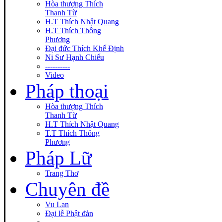
Hòa thượng Thích
Thanh Từ
H.T Thích Nhật Quang
H.T Thích Thông
Phương
Đại đức Thích Khế Định
Ni Sư Hạnh Chiếu
----------
Video
Pháp thoại
Hòa thượng Thích
Thanh Từ
H.T Thích Nhật Quang
T.T Thích Thông
Phương
Pháp Lữ
Trang Thơ
Chuyên đề
Vu Lan
Đại lễ Phật đản