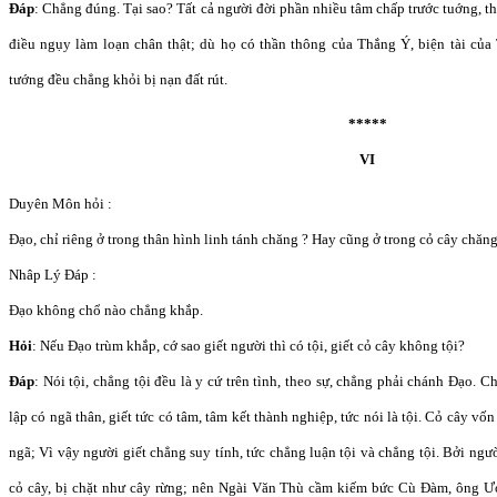
Đáp
: Chẳng đúng. Tại sao? Tất cả người đời phần nhiều tâm chấp trước tuớng, 
điều ngụy làm loạn chân thật; dù họ có thần thông của Thắng Ý, biện tài của 
tướng đều chẳng khỏi bị nạn đất rút.
*****
VI
Duyên Môn hỏi :
Đạo, chỉ riêng ở trong thân hình linh tánh chăng ? Hay cũng ở trong cỏ cây chăn
Nhâp Lý Đáp :
Đạo không chổ nào chẳng khắp.
Hỏi
: Nếu Đạo trùm khắp, cớ sao giết người thì có tội, giết cỏ cây không tội?
Đáp
: Nói tội, chẳng tội đều là y cứ trên tình, theo sự, chẳng phải chánh Đạo. C
lập có ngã thân, giết tức có tâm, tâm kết thành nghiệp, tức nói là tội. Cỏ cây vốn
ngã; Vì vậy người giết chẳng suy tính, tức chẳng luận tội và chẳng tội. Bởi ng
cỏ cây, bị chặt như cây rừng; nên Ngài Văn Thù cầm kiếm bức Cù Đàm, ông 