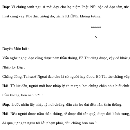
Đáp
: Vì chúng sanh ngu si mới dạy cho họ niệm Phật. Nếu bậc có đạo tâm, tức
Phật cũng vậy. Nói thật tướng đó, tức là KHÔNG, không tướng.
*****
V
Duyên Môn hỏi :
Vốn nghe ngoại đạo cũng được năm thần thông, Bồ Tát cũng được, vậy có khác g
Nhập Lý Đáp :
Chẳng đồng. Tại sao? Ngoại đạo cho là có người hay được, Bồ Tát tức chẳng vậy, 
Hỏi
: Từ lúc đầu, người mới học nhập lý chưa trọn, hơi chứng chân như, biết chú
thần thông, bên nào hơn ?
Đáp
: Trước nhận lấy nhập lý hơi chứng, đâu cần họ đạt đến năm thần thông.
Hỏi
: Nếu người được năm thần thông, sẽ được đời tôn quý, được đời kính trọng, b
đã qua, tự ngăn ngừa tội lỗi phạm phải, đâu chẳng hơn sao ?