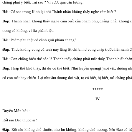
chẳng phải ý biết. Tại sao ? Vì vượt qua căn lượng.
Hỏi
: Cớ sao trong Kinh lại nói Thánh nhân không thấy nghe cảm biết ?
Đáp
: Thánh nhân không thấy nghe cảm biết của phàm phu, chẳng phải không c
trong có không, vì lìa phân biệt.
Hỏi
: Phàm phu thật có cảnh giới phàm chăng?
Đáp
: Thực không vọng có, xưa nay lặng lẽ, chỉ bị hư vọng chấp trước liền sanh đ
Hỏi
: Con chẳng hiểu thế nào là Thánh thấy chẳng phải mắt thấy, Thánh biết chẳn
Đáp
: Pháp thể khó thấy, thí dụ có thể biết: Như huyền quang( ) soi vật, dường n
có con mắt hay chiếu. Lại như âm dương đợi vật, tợ có biết, bị biết, mà chẳng phải
*****
IV
Duyên Môn hỏi :
Rốt ráo Đạo thuộc ai?
Đáp
: Rốt ráo không chỗ thuộc, như hư không, không chổ nương. Nếu Đạo có hệ 