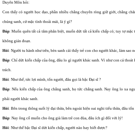
Duyên Môn hỏi:
Con thấy có người học đạo, phần nhiều chẳng chuyên ròng giữ giới, chẳng chăm
chúng sanh, cứ mặc tình thoải mái, là ý gì?
Đáp
: Muốn quên tất cả tâm phân biệt, muốn dứt tất cả kiến chấp có; tuy tợ mặc
không gián đoạn.
Hỏi
: Người tu hành như trên, bèn sanh cái thấy trẻ con cho người khác, làm sao n
Đáp
: Chỉ dứt kiến chấp của ông, đâu lo gì người khác sanh. Ví như con cá thoát 
trách.
Hỏi
: Như thế, tức lợi mình, tổn người, đâu gọi là bậc Đại sĩ ?
Đáp
: Nếu kiến chấp của ông chẳng sanh, họ tức chẳng sanh. Nay ông lo xa ngư
phải người khác sanh.
Hỏi
: Bên trong thông suốt lý đại thừa, bên ngoài hiện oai nghi tiểu thừa, đâu tổn
Đáp
: Nay ông cố muốn cho ông già làm trẻ con đùa, đâu ích gì đối với lý!
Hỏi
: Như thế bậc Đại sĩ dứt kiến chấp, người nào hay biết được?