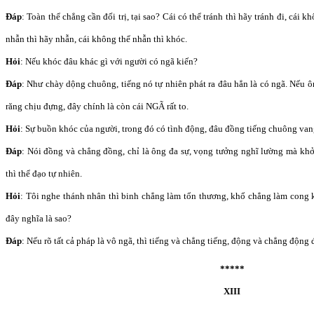
Đáp
: Toàn thể chẳng cần đối trị, tại sao? Cái có thể tránh thì hãy tránh đi, cái 
nhẫn thì hãy nhẫn, cái không thể nhẫn thì khóc.
Hỏi
: Nếu khóc đâu khác gì với người có ngã kiến?
Đáp
: Như chày dộng chuông, tiếng nó tự nhiên phát ra đâu hẳn là có ngã. Nếu 
răng chịu đựng, đây chính là còn cái NGÃ rất to.
Hỏi
: Sự buồn khóc của người, trong đó có tình động, đâu đồng tiếng chuông va
Đáp
: Nói đồng và chẳng đồng, chỉ là ông đa sự, vọng tưởng nghĩ lường mà khở
thì thể đạo tự nhiên.
Hỏi
: Tôi nghe thánh nhân thì binh chẳng làm tổn thương, khổ chẳng làm cong 
đây nghĩa là sao?
Đáp
: Nếu rõ tất cả pháp là vô ngã, thì tiếng và chẳng tiếng, động và chẳng động
*****
XIII