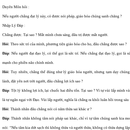
Duyên Môn hỏi :
Nếu người chẳng đạt lý này, có được nói pháp, giáo hóa chúng sanh chăng ?
Nhập Lý Đáp :
Chẳng được. Tại sao ? Mắt mình chưa sáng, đâu trị được mắt người.
Hỏi
: Theo sức trí của mình, phương tiện giáo hóa cho họ, đâu chẳng được sao ?
Đáp
: Nếu người đạt đạo lý, có thể gọi là sức trí. Nếu chẳng đạt đạo lý, gọi là 
mạnh cho phiền não chính mình.
Hỏi
: Tuy nhiên, chẳng thể đúng như lý giáo hóa người, nhưng tạm dạy chúng
lành, đặt yên nơi trời người, đâu chẳng lợi ích sao ?
Đáp
: Tột lý không lợi ích, lại chuốc hai điều tổn. Tại sao ? Vì tự vùi lấp mình v
là tự ngăn ngại với Đạo. Vùi lấp người, nghĩa là chẳng ra khỏi luân hồi trong sáu 
Hỏi
: Thánh nhân đâu chẳng nói có năm thừa sai khác ư ?
Đáp
: Thánh nhân không tâm nói pháp sai khác, chỉ vì tự tâm chúng sanh kia m
nói: “Nếu tâm kia dứt sạch thì không thừa và người thừa, không có thừa dựng lập, 