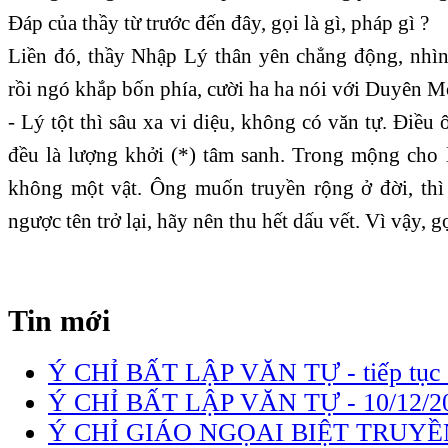
Đáp của thầy từ trước đến đây, gọi là gì, pháp gì ?
Liền đó, thầy Nhập Lý thân yên chẳng động, nhì
rồi ngó khắp bốn phía, cười ha ha nói với Duyên M
- Lý tột thì sâu xa vi diệu, không có văn tự. Điều 
đều là lượng khởi (*) tâm sanh. Trong mộng cho l
không một vật. Ông muốn truyền rộng ở đời, thì
ngược tên trở lại, hãy nên thu hết dấu vết. Vì vậy, 
Tin mới
Ý CHỈ BẤT LẬP VĂN TỰ - tiếp tục
Ý CHỈ BẤT LẬP VĂN TỰ -
10/12/2
Ý CHỈ GIÁO NGỌAI BIỆT TRUYỀ