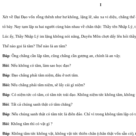
I
Xét về Đại Đạo vốn rỗng thênh như hư không, lặng lẽ, sâu xa vi diệu, chẳng thể
tỏ bày. Nay tạm lập ra hai người cùng bàn nhau về chân thật: Thầy tên Nhập Lý,
Lúc ấy, Thầy Nhập Lý im lặng không nói năng, Duyên Môn chợt dấy lên hỏi thầ
Thế nào gọi là tâm? Thế nào là an tâm?
Đáp
: Ông chẳng cần lập tâm, cũng chẳng cần gượng an, chính là an vậy.
Hỏi
: Nếu không có tâm, làm sao học đạo?
Đáp
: Đạo chẳng phải tâm niệm, đâu ở nơi tâm.
Hỏi:
Nếu chẳng phải tâm niệm, sẽ lấy cái gì niệm?
Đáp
: Có niệm tức có tâm, có tâm tức trái đạo. Không niệm tức không tâm, không 
Hỏi
: Tất cả chúng sanh thật có tâm chăng?
Đáp
: Nếu chúng sanh thật có tâm tức là điên đảo. Chỉ vì trong không tâm lập có
Hỏi
: Không tâm thì có vật gì ?
Đáp
: Không tâm tức không vật, không vật tức thiên chân (chân thật vốn sẵn có), 