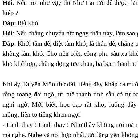
Hỏi
: Nếu nói như vậy thì Như Lai tức dễ được, là
kiếp ?
Đáp
: Rất khó.
Hỏi
: Nếu chẳng chuyển tức ngay thân này, làm sao 
Đáp
: Khởi tâm dễ, diệt tâm khó; là thân dễ, chẳng 
không làm khó. Cho nên biết, công phu sâu xa khó
khó khế hợp, chẳng động tức chân, ba bậc Thánh ít 
Khi ấy, Duyên Môn thở dài, tiếng đầy khắp cả mườ
rỗng toang đại ngộ, trí tuệ thanh tịnh sẵn có tự ba
nghi ngờ. Mới biết, học đạo rất khó, luống dấy
mộng, liền to tiếng khen ngợi:
- Lành thay ! Lành thay ! Như thầy không nói mà 
mà nghe. Nghe và nói hợp nhất, tức lặng yên không 