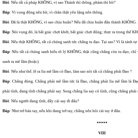
Hỏi
: Nếu tất cả pháp KHÔNG, vì sao Thánh thì thông, phàm thì bít?
Đáp
: Vì vọng động nên bít, vì chân thật yên lặng nên thông.
Hỏi
: Đã là thật KHÔNG, vì sao chịu huân? Nếu đã chịu huân đâu thành KHÔNG.
Đáp
: Nói vọng đó, là bất giác chợt khởi, bất giác chợt động; thực ra trong thể
Hỏi
: Nếu thật KHÔNG, tất cả chúng sanh tức chẳng tu đạo. Tại sao? Vì là tánh tự
Đáp
: Nếu tất cả chúng sanh hiểu rõ lý KHÔNG, thật cũng chẳng còn tu đạo; 
sanh ra mê lầm (hoặc).
Hỏi
: Nếu như thế, lẽ ra lìa mê lầm có Đạo, làm sao nói tất cả chẳng phải Đạo ?
Đáp
: Chẳng đúng. Chẳng phải mê lầm tức là Đạo, chẳng phải lìa mê lầm là Đ
phải tỉnh, đang tỉnh chẳng phải say. Song chẳng lìa say có tỉnh, cũng chẳng phải s
Hỏi
: Nếu người đang tỉnh, đẩy cái say đi đâu?
Đáp
: Như trở bàn tay, nếu khi đang trở tay, chẳng nên hỏi cái tay ở đâu.
*****
VIII