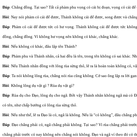
Đáp
: Chẳng đồng. Tại sao? Tất cả phàm phu vọng có cái bị đoạn, vọng có cái để
Hỏi
: Nay nói phàm có cái để được, Thánh không cái để được, song được và chẳng
Đáp
: Phàm có cái để được tức có hư vọng. Thánh không cái để được tức khôn
đồng, chẳng đồng. Vì không hư vọng nên không có khác, chẳng khác.
Hỏi
: Nếu không có khác, đâu lập tên Thánh?
Đáp
: Phàm phu và Thánh nhân, cả hai đều là tên, trong tên không có sai khác. Nh
Hỏi
: Nếu Thánh nhân đồng với lông rùa sừng thỏ, lẽ ra là hoàn toàn không có, v
Đáp
: Ta nói không lông rùa, chẳng nói rùa cũng không. Cớ sao ông lập ra lời gạn
Hỏi
: Không lông dụ vật gì ? Rùa dụ vật gì?
Đáp
: Rùa dụ cho Đạo, lông dụ cho ngã. Bởi vậy Thánh nhân không ngã mà có Đạ
có tên, như chấp bướng có lông rùa sừng thỏ.
Hỏi
: Nếu như thế, lẽ ra Đạo là có, ngã là không. Nếu là “có không”, đâu chẳng p
Đáp
: Đạo chẳng phải có, ngã chẳng phải không. Tại sao? Vì rùa chẳng phải trướ
chẳng phải trước có nay không nên chẳng nói không. Đạo và ngã ví theo đó có th