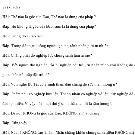
gá (khách).
Hỏi
: Thế nào là gốc của Đạo, Thế nào là dụng của pháp ?
Đáp
: Hư không là gốc của Đạo, sum la là dụng của pháp?
Hỏi
: Trong đó ai tạo tác?
Đáp
: Trong đó thực không người tạo tác, tánh pháp giới tự nhiên.
Hỏi
: Chẳng phải do nghiệp lực chúng sanh làm ra sao?
Đáp
: Bởi người thọ nghiệp, rồi bị nghiệp cột trói, tự nhân mình chứ không do 
gom chứa núi, sắp đặt trời đất.
Hỏi
: Vốn nghe Bồ Tát có ý sanh thân, đâu chẳng do sức thần thông ư?
Đáp
: Phàm phu có nghiệp hữu lậu, Thánh nhân có nghiệp vô lậu, tuy nghiệp đó 
đạo tự nhiên. Vì vậy nói “mọi thứ ý sanh thân, ta nói là tâm lượng”.
Hỏi
: Đã nói KHÔNG là gốc của Đạo, KHÔNG là Phật chăng?
Đáp
: Đúng vậy.
Hỏi
: Nếu là KHÔNG, sao Thánh Nhân chẳng khiến chúng sanh niệm KHÔNG mà 