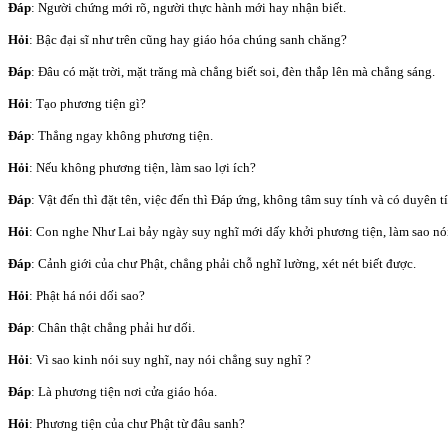
Đáp
: Người chứng mới rõ, người thực hành mới hay nhận biết.
Hỏi
: Bậc đại sĩ như trên cũng hay giáo hóa chúng sanh chăng?
Đáp
: Đâu có mặt trời, mặt trăng mà chẳng biết soi, đèn thắp lên mà chẳng sáng.
Hỏi
: Tạo phương tiện gì?
Đáp
: Thẳng ngay không phương tiện.
Hỏi
: Nếu không phương tiện, làm sao lợi ích?
Đáp
: Vật đến thì đặt tên, việc đến thì Đáp ứng, không tâm suy tính và có duyên tí
Hỏi
: Con nghe Như Lai bảy ngày suy nghĩ mới dấy khởi phương tiện, làm sao nó
Đáp
: Cảnh giới của chư Phật, chẳng phải chỗ nghĩ lường, xét nét biết được.
Hỏi
: Phật há nói dối sao?
Đáp
: Chân thật chẳng phải hư dối.
Hỏi
: Vì sao kinh nói suy nghĩ, nay nói chẳng suy nghĩ ?
Đáp
: Là phương tiện nơi cửa giáo hóa.
Hỏi
: Phương tiện của chư Phật từ đâu sanh?