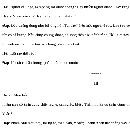
Hỏi
: Người cầu đạo, là một người được chăng? Hay nhiều người được? Hay từng
Hay xưa nay sẵn có? Hay tu hành thành được ?
Đáp
: Đều chẳng đúng như lời ông nói. Tại sao? Nếu một người được, Đạo tức c
tức có số lượng. Nếu cùng chung được, phương tiện tức thành rỗng. Nếu xưa nay
tu hành mà thành, là tạo tác chẳng phải chân thật.
Hỏi
: Rốt ráo thế nào?
Đáp
: Lìa tất cả căn lượng, phân biệt, tham muốn.
*****
III
Duyên Môn hỏi :
Phàm phu có thân cũng thấy, nghe, cảm giác, biết ; Thánh nhân có thân cũng thấ
khác ?
Đáp
: Phàm phu mắt thấy, tai nghe, thân cảm, ý biết; Thánh nhân tức chẳng vậy, 