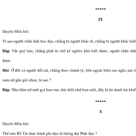
*****
IX
Duyên Môn hỏi :
Vì sao người chân thật học đạo, chẳng bị người khác rõ, chẳng bị người khác biế
Đáp
: Vật quý báu, chẳng phải là chổ kẻ nghèo khó biết được; người chân thật
được.
Hỏi
: Ở đời có người dối trá, chẳng theo chánh lý, bên ngoài hiện oai nghi, mà
nam nữ gần gủi nhau, là sao ?
Đáp
: Như dâm nữ mời gọi bọn trai, thịt thối nhử bọn ruồi, đây là do danh lợi khi
*****
X
Duyên Môn hỏi :
Thế nào Bồ Tát thực hành phi đạo là thông đạt Phật đạo ?