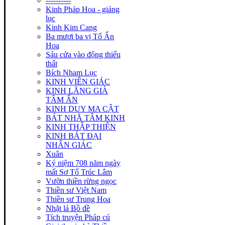
----------
Kinh Pháp Hoa - giảng
lục
Kinh Kim Cang
Ba mươi ba vị Tổ Ấn
Hoa
Sáu cửa vào động thiếu
thất
Bích Nham Lục
KINH VIÊN GIÁC
KINH LĂNG GIÀ
TÂM ẤN
KINH DUY MA CẬT
BÁT NHÃ TÂM KINH
KINH THẬP THIỆN
KINH BÁT ĐẠI
NHÂN GIÁC
Xuân
Kỷ niệm 708 năm ngày
mất Sơ Tổ Trúc Lâm
Vườn thiền rừng ngọc
Thiền sư Việt Nam
Thiền sư Trung Hoa
Nhặt lá Bồ đề
Tích truyện Pháp cú