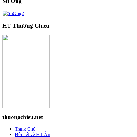
Sư Ông
HT Thường Chiếu
thuongchieu.net
Trang Chủ
Đôi nét về HT Ân