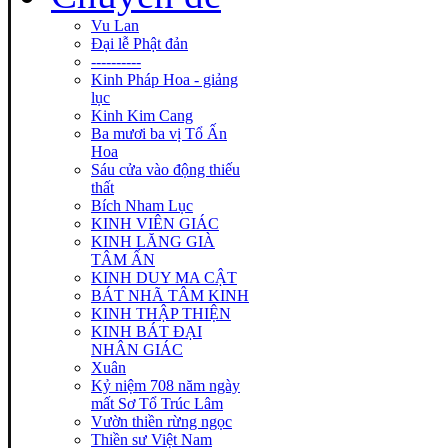
Vu Lan
Đại lễ Phật đản
----------
Kinh Pháp Hoa - giảng
lục
Kinh Kim Cang
Ba mươi ba vị Tổ Ấn
Hoa
Sáu cửa vào động thiếu
thất
Bích Nham Lục
KINH VIÊN GIÁC
KINH LĂNG GIÀ
TÂM ẤN
KINH DUY MA CẬT
BÁT NHÃ TÂM KINH
KINH THẬP THIỆN
KINH BÁT ĐẠI
NHÂN GIÁC
Xuân
Kỷ niệm 708 năm ngày
mất Sơ Tổ Trúc Lâm
Vườn thiền rừng ngọc
Thiền sư Việt Nam