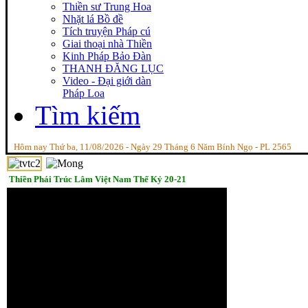
Thiền sư Trung Hoa
Nhặt lá Bồ đề
Tích truyện Pháp cú
Giai thoại nhà Thiền
Kinh Pháp Bảo Đàn
THANH ĐĂNG LỤC
Video - Đại giới dàn
Pháp Loa
Tìm kiếm
Hôm nay Thứ ba, 11/08/2026 - Ngày 29 Tháng 6 Năm Bính Ngọ - PL 2565
Thiền Phái Trúc Lâm Việt Nam Thế Kỷ 20-21