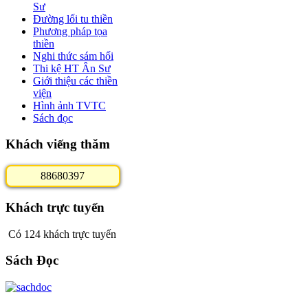
Sư
Đường lối tu thiền
Phương pháp tọa
thiền
Nghi thức sám hối
Thi kệ HT Ân Sư
Giới thiệu các thiền
viện
Hình ảnh TVTC
Sách đọc
Khách viếng thăm
8
8
6
8
0
3
9
7
Khách trực tuyến
Có 124 khách trực tuyến
Sách Đọc