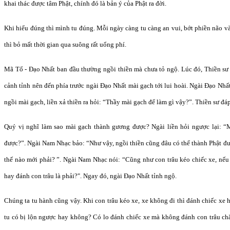
khai thác được tâm Phật, chính đó là bản ý của Phật ra đời.
Khi hiểu đúng thì mình tu đúng. Mỗi ngày càng tu càng an vui, bớt phiền não 
thì bỏ mất thời gian qua suông rất uổng phí.
Mã Tổ - Đạo Nhất ban đầu thường ngồi thiền mà chưa tỏ ngộ. Lúc đó, Thiền s
cảnh tỉnh nên đến phía trước ngài Đạo Nhất mài gạch tới lui hoài. Ngài Đạo Nhấ
ngồi mài gạch, liền xả thiền ra hỏi: “Thầy mài gạch để làm gì vậy?”. Thiền sư đ
Quý vị nghĩ làm sao mài gạch thành gương được? Ngài liền hỏi ngược lại: “
được?”. Ngài Nam Nhạc bảo: “Như vậy, ngồi thiền cũng đâu có thể thành Phật đư
thế nào mới phải? ”. Ngài Nam Nhạc nói: “Cũng như con trâu kéo chiếc xe, nếu 
hay đánh con trâu là phải?". Ngay đó, ngài Đạo Nhất tỉnh ngộ.
Chúng ta tu hành cũng vậy. Khi con trâu kéo xe, xe không đi thì đánh chiếc xe 
tu có bị lộn ngược hay không? Có lo đánh chiếc xe mà không đánh con trâu c