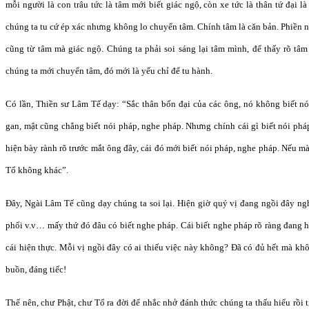
mỗi người là con trâu tức là tâm mới biết giác ngộ, còn xe tức là thân tứ đại là
chúng ta tu cứ ép xác nhưng không lo chuyển tâm. Chính tâm là căn bản. Phiền n
cũng từ tâm mà giác ngộ. Chúng ta phải soi sáng lại tâm mình, để thấy rõ tâm
chúng ta mới chuyển tâm, đó mới là yếu chỉ để tu hành.
Có lần, Thiền sư Lâm Tế dạy: “Sắc thân bốn đại của các ông, nó không biết nó
gan, mật cũng chẳng biết nói pháp, nghe pháp. Nhưng chính cái gì biết nói ph
hiện bày rành rõ trước mắt ông đây, cái đó mới biết nói pháp, nghe pháp. Nếu m
Tổ không khác”.
Đây, Ngài Lâm Tế cũng dạy chúng ta soi lại. Hiện giờ quý vị đang ngồi đây nghe
phổi v.v… mấy thứ đó đâu có biết nghe pháp. Cái biết nghe pháp rõ ràng đang hiệ
cái hiện thực. Mỗi vị ngồi đây có ai thiếu việc này không? Đã có đủ hết mà khô
buồn, đáng tiếc!
Thế nên, chư Phật, chư Tổ ra đời để nhắc nhở đánh thức chúng ta thấu hiểu rồi tỉ