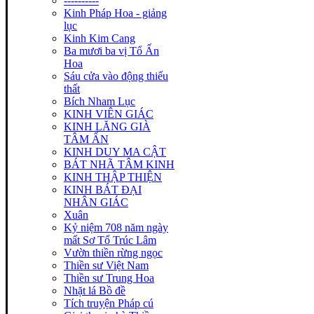
----------
Kinh Pháp Hoa - giảng
lục
Kinh Kim Cang
Ba mươi ba vị Tổ Ấn
Hoa
Sáu cửa vào động thiếu
thất
Bích Nham Lục
KINH VIÊN GIÁC
KINH LĂNG GIÀ
TÂM ẤN
KINH DUY MA CẬT
BÁT NHÃ TÂM KINH
KINH THẬP THIỆN
KINH BÁT ĐẠI
NHÂN GIÁC
Xuân
Kỷ niệm 708 năm ngày
mất Sơ Tổ Trúc Lâm
Vườn thiền rừng ngọc
Thiền sư Việt Nam
Thiền sư Trung Hoa
Nhặt lá Bồ đề
Tích truyện Pháp cú