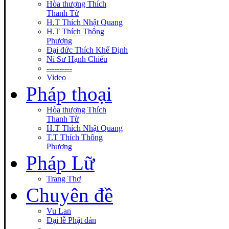
Hòa thượng Thích
Thanh Từ
H.T Thích Nhật Quang
H.T Thích Thông
Phương
Đại đức Thích Khế Định
Ni Sư Hạnh Chiếu
----------
Video
Pháp thoại
Hòa thượng Thích
Thanh Từ
H.T Thích Nhật Quang
T.T Thích Thông
Phương
Pháp Lữ
Trang Thơ
Chuyên đề
Vu Lan
Đại lễ Phật đản