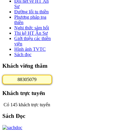
Đôi nét về HT Ân
Sư
Đường lối tu thiền
Phương pháp tọa
thiền
Nghi thức sám hối
Thi kệ HT Ân Sư
Giới thiệu các thiền
viện
Hình ảnh TVTC
Sách đọc
Khách viếng thăm
8
8
3
0
5
0
7
9
Khách trực tuyến
Có 145 khách trực tuyến
Sách Đọc