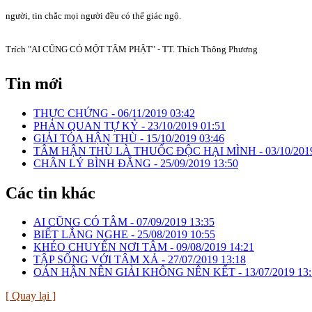
người, tin chắc mọi người đều có thể giác ngộ.
Trích "AI CŨNG CÓ MỘT TÂM PHẬT" - TT. Thích Thông Phương
Tin mới
THỰC CHỨNG -
06/11/2019 03:42
PHẢN QUAN TỰ KỶ -
23/10/2019 01:51
GIẢI TỎA HẬN THÙ -
15/10/2019 03:46
TÂM HẬN THÙ LÀ THUỐC ĐỘC HẠI MÌNH -
03/10/201
CHÂN LÝ BÌNH ĐẲNG -
25/09/2019 13:50
Các tin khác
AI CŨNG CÓ TÂM -
07/09/2019 13:35
BIẾT LẮNG NGHE -
25/08/2019 10:55
KHÉO CHUYỂN NƠI TÂM -
09/08/2019 14:21
TẬP SỐNG VỚI TÂM XẢ -
27/07/2019 13:18
OÁN HẬN NÊN GIẢI KHÔNG NÊN KẾT -
13/07/2019 13
[ Quay lại ]