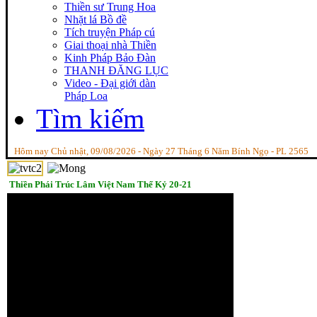
Thiền sư Trung Hoa
Nhặt lá Bồ đề
Tích truyện Pháp cú
Giai thoại nhà Thiền
Kinh Pháp Bảo Đàn
THANH ĐĂNG LỤC
Video - Đại giới dàn
Pháp Loa
Tìm kiếm
Hôm nay Chủ nhật, 09/08/2026 - Ngày 27 Tháng 6 Năm Bính Ngọ - PL 2565
Thiền Phái Trúc Lâm Việt Nam Thế Kỷ 20-21