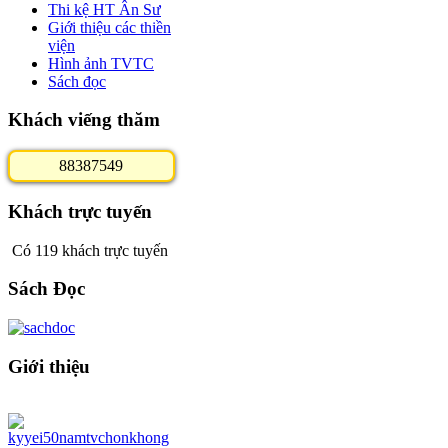
Thi kệ HT Ân Sư
Giới thiệu các thiền
viện
Hình ảnh TVTC
Sách đọc
Khách viếng thăm
8
8
3
8
7
5
4
9
Khách trực tuyến
Có 119 khách trực tuyến
Sách Đọc
Giới thiệu