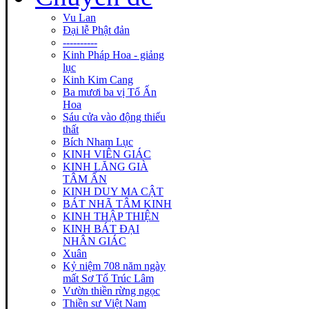
Vu Lan
Đại lễ Phật đản
----------
Kinh Pháp Hoa - giảng
lục
Kinh Kim Cang
Ba mươi ba vị Tổ Ấn
Hoa
Sáu cửa vào động thiếu
thất
Bích Nham Lục
KINH VIÊN GIÁC
KINH LĂNG GIÀ
TÂM ẤN
KINH DUY MA CẬT
BÁT NHÃ TÂM KINH
KINH THẬP THIỆN
KINH BÁT ĐẠI
NHÂN GIÁC
Xuân
Kỷ niệm 708 năm ngày
mất Sơ Tổ Trúc Lâm
Vườn thiền rừng ngọc
Thiền sư Việt Nam