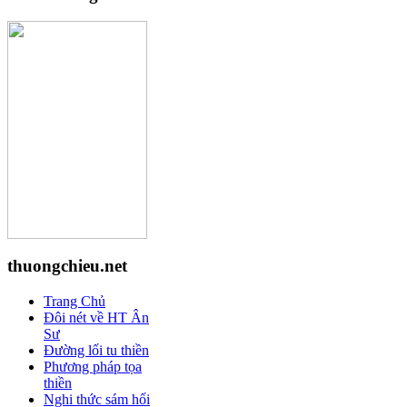
thuongchieu.net
Trang Chủ
Đôi nét về HT Ân
Sư
Đường lối tu thiền
Phương pháp tọa
thiền
Nghi thức sám hối