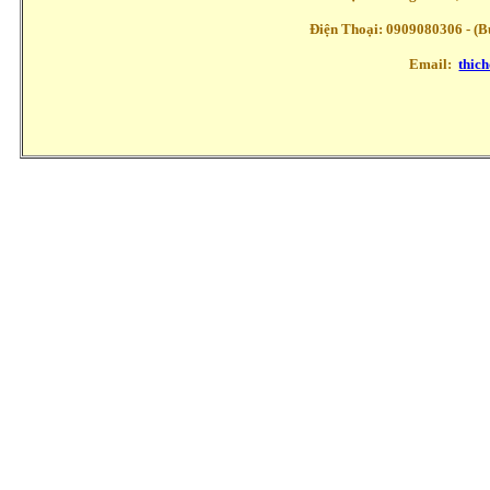
Điện Thoại: 0909080306 - (Buổ
Email:
thic