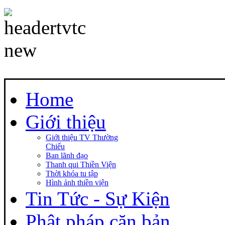
Home
Giới thiệu
Giới thiệu TV Thường
Chiếu
Ban lãnh đạo
Thanh qui Thiền Viện
Thời khóa tu tập
Hình ảnh thiền viện
Tin Tức - Sự Kiện
Phật pháp căn bản