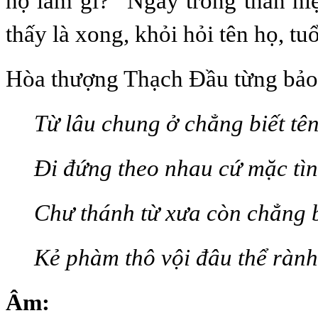
họ làm gì?” Ngay trong thân hiệ
thấy là xong, khỏi hỏi tên họ, tuổ
Hòa thượng Thạch Đầu từng bả
Từ lâu chung ở chẳng biết tên
Đi đứng theo nhau cứ mặc tìn
Chư thánh từ xưa còn chẳng b
Kẻ phàm thô vội đâu thể rành
Âm: