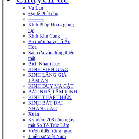
Vu Lan
Đại lễ Phật đản
----------
Kinh Pháp Hoa - giảng
lục
Kinh Kim Cang
Ba mươi ba vị Tổ Ấn
Hoa
Sáu cửa vào động thiếu
thất
Bích Nham Lục
KINH VIÊN GIÁC
KINH LĂNG GIÀ
TÂM ẤN
KINH DUY MA CẬT
BÁT NHÃ TÂM KINH
KINH THẬP THIỆN
KINH BÁT ĐẠI
NHÂN GIÁC
Xuân
Kỷ niệm 708 năm ngày
mất Sơ Tổ Trúc Lâm
Vườn thiền rừng ngọc
Thiền sư Việt Nam