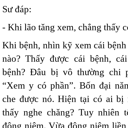
Sư đáp:
- Khi lão tăng xem, chẳng thấy c
Khi bệnh, nhìn kỹ xem cái bệnh 
nào? Thấy được cái bệnh, cá
bệnh? Đâu bị vô thường chi 
“Xem y có phần”. Bốn đại nă
che được nó. Hiện tại có ai b
thấy nghe chăng? Tuy nhiên t
động niệm. Vừa động niệm liền 