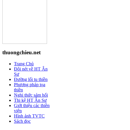
thuongchieu.net
Trang Chủ
Đôi nét về HT Ân
Sư
Đường lối tu thiền
Phương pháp tọa
thiền
Nghi thức sám hối
Thi kệ HT Ân Sư
Giới thiệu các thiền
viện
Hình ảnh TVTC
Sách đọc