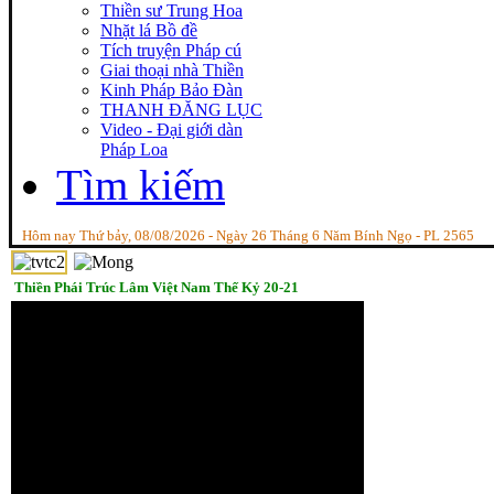
Thiền sư Trung Hoa
Nhặt lá Bồ đề
Tích truyện Pháp cú
Giai thoại nhà Thiền
Kinh Pháp Bảo Đàn
THANH ĐĂNG LỤC
Video - Đại giới dàn
Pháp Loa
Tìm kiếm
Hôm nay Thứ bảy, 08/08/2026 - Ngày 26 Tháng 6 Năm Bính Ngọ - PL 2565
Thiền Phái Trúc Lâm Việt Nam Thế Kỷ 20-21