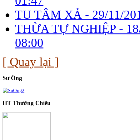
01:47
TU TÂM XẢ -
29/11/20
THỪA TỰ NGHIỆP -
18
08:00
[ Quay lại ]
Sư Ông
HT Thường Chiếu