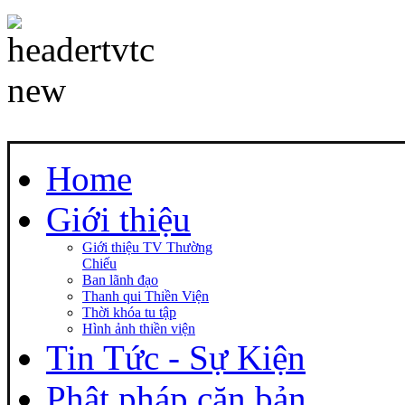
Home
Giới thiệu
Giới thiệu TV Thường
Chiếu
Ban lãnh đạo
Thanh qui Thiền Viện
Thời khóa tu tập
Hình ảnh thiền viện
Tin Tức - Sự Kiện
Phật pháp căn bản