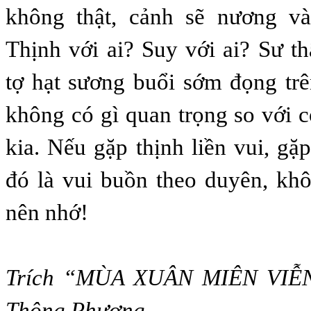
không thật, cảnh sẽ nương v
Thịnh với ai? Suy với ai? Sư th
tợ hạt sương buổi sớm đọng tr
không có gì quan trọng so với c
kia. Nếu gặp thịnh liền vui, gặ
đó là vui buồn theo duyên, kh
nên nhớ!
Trích “MÙA XUÂN MIÊN VIỄN
Thông Phương