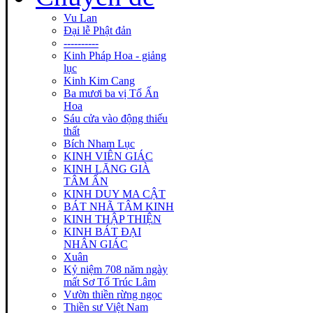
Vu Lan
Đại lễ Phật đản
----------
Kinh Pháp Hoa - giảng
lục
Kinh Kim Cang
Ba mươi ba vị Tổ Ấn
Hoa
Sáu cửa vào động thiếu
thất
Bích Nham Lục
KINH VIÊN GIÁC
KINH LĂNG GIÀ
TÂM ẤN
KINH DUY MA CẬT
BÁT NHÃ TÂM KINH
KINH THẬP THIỆN
KINH BÁT ĐẠI
NHÂN GIÁC
Xuân
Kỷ niệm 708 năm ngày
mất Sơ Tổ Trúc Lâm
Vườn thiền rừng ngọc
Thiền sư Việt Nam