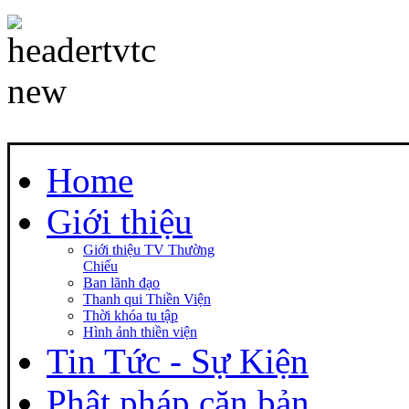
Home
Giới thiệu
Giới thiệu TV Thường
Chiếu
Ban lãnh đạo
Thanh qui Thiền Viện
Thời khóa tu tập
Hình ảnh thiền viện
Tin Tức - Sự Kiện
Phật pháp căn bản