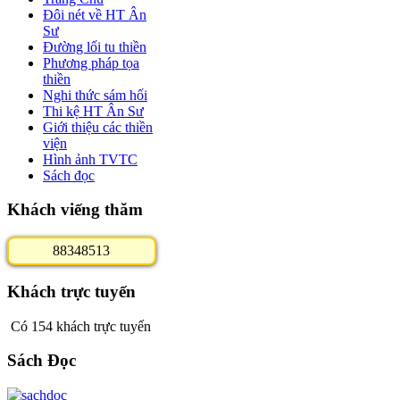
Đôi nét về HT Ân
Sư
Đường lối tu thiền
Phương pháp tọa
thiền
Nghi thức sám hối
Thi kệ HT Ân Sư
Giới thiệu các thiền
viện
Hình ảnh TVTC
Sách đọc
Khách viếng thăm
8
8
3
4
8
5
1
3
Khách trực tuyến
Có 154 khách trực tuyến
Sách Đọc