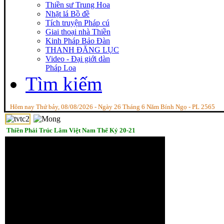
Thiền sư Trung Hoa
Nhặt lá Bồ đề
Tích truyện Pháp cú
Giai thoại nhà Thiền
Kinh Pháp Bảo Đàn
THANH ĐĂNG LỤC
Video - Đại giới dàn
Pháp Loa
Tìm kiếm
Hôm nay Thứ bảy, 08/08/2026 - Ngày 26 Tháng 6 Năm Bính Ngọ - PL 2565
Thiền Phái Trúc Lâm Việt Nam Thế Kỷ 20-21