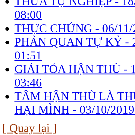
THỪA TỰ NGHIỆP -
18
08:00
THỰC CHỨNG -
06/11/
PHẢN QUAN TỰ KỶ -
01:51
GIẢI TỎA HẬN THÙ -
03:46
TÂM HẬN THÙ LÀ TH
HẠI MÌNH -
03/10/2019
[ Quay lại ]