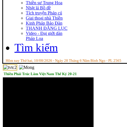
Thiền sư Trung Hoa
Nhặt lá Bồ đề
Tích truyện Pháp cú
Giai thoại nhà Thiền
Kinh Pháp Bảo Đàn
THANH ĐĂNG LỤC
Video - Đại giới dàn
Pháp Loa
Tìm kiếm
Hôm nay Thứ hai, 10/08/2026 - Ngày 28 Tháng 6 Năm Bính Ngọ - PL 2565
Thiền Phái Trúc Lâm Việt Nam Thế Kỷ 20-21