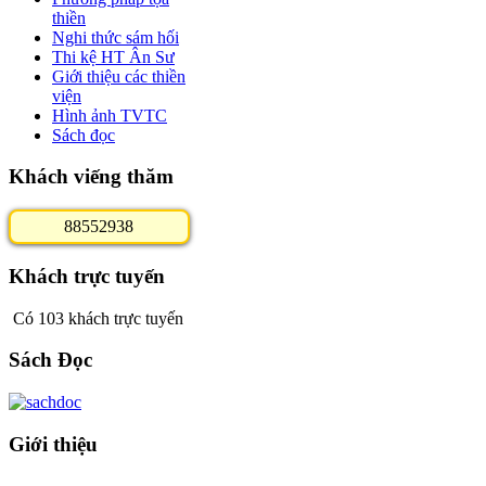
thiền
Nghi thức sám hối
Thi kệ HT Ân Sư
Giới thiệu các thiền
viện
Hình ảnh TVTC
Sách đọc
Khách viếng thăm
8
8
5
5
2
9
3
8
Khách trực tuyến
Có 103 khách trực tuyến
Sách Đọc
Giới thiệu