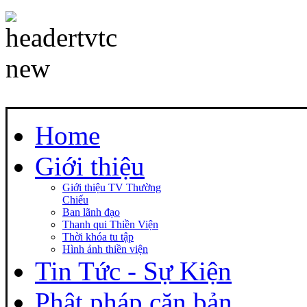
Home
Giới thiệu
Giới thiệu TV Thường
Chiếu
Ban lãnh đạo
Thanh qui Thiền Viện
Thời khóa tu tập
Hình ảnh thiền viện
Tin Tức - Sự Kiện
Phật pháp căn bản