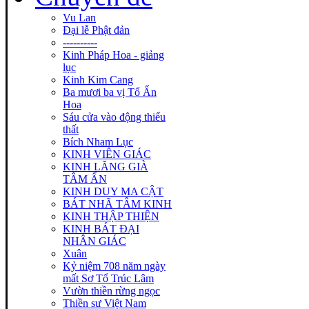
Vu Lan
Đại lễ Phật đản
----------
Kinh Pháp Hoa - giảng
lục
Kinh Kim Cang
Ba mươi ba vị Tổ Ấn
Hoa
Sáu cửa vào động thiếu
thất
Bích Nham Lục
KINH VIÊN GIÁC
KINH LĂNG GIÀ
TÂM ẤN
KINH DUY MA CẬT
BÁT NHÃ TÂM KINH
KINH THẬP THIỆN
KINH BÁT ĐẠI
NHÂN GIÁC
Xuân
Kỷ niệm 708 năm ngày
mất Sơ Tổ Trúc Lâm
Vườn thiền rừng ngọc
Thiền sư Việt Nam