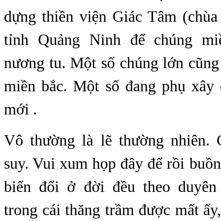
dự
ng
thiền viện Giác Tâm (chùa
tỉnh Quảng Ninh để chúng mi
nương tu. Một số chúng lớn cũng 
miề
n b
ắ
c.
Một số đang phụ xây
mới .
Vô thường là lẽ thường nhiên. 
suy. Vui xum họp đây để rồi buồn
biến đổi ở đời đều theo duyên
trong cái thăng trầm được mất ấy