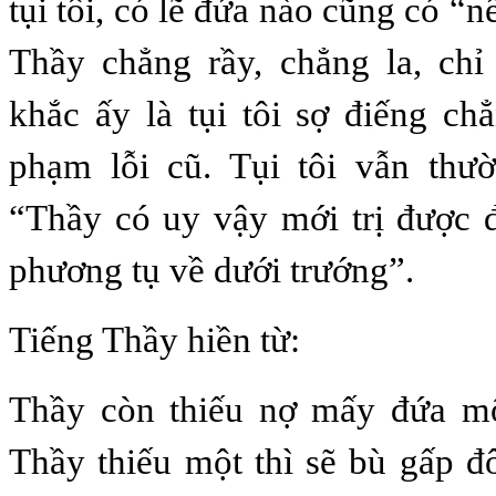
tụi tôi, có lẽ đứa nào cũng có “
Thầy chẳng rầy, chẳng la, chỉ
khắc ấy là tụi tôi sợ điếng ch
phạm lỗi cũ. Tụi tôi vẫn thư
“Thầy có uy vậy mới trị được 
phương tụ về dưới trướng”.
Tiếng Thầy hiền từ:
Thầy còn thiếu nợ mấy đứa m
Thầy thiếu một thì sẽ bù gấp đ