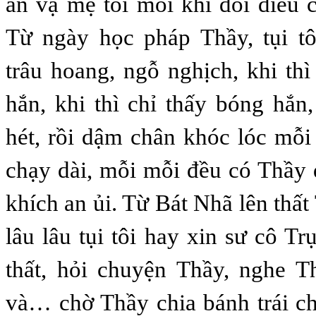
ăn vạ mẹ tôi mỗi khi đòi điều 
Từ ngày học pháp Thầy, tụi tô
trâu hoang, ngỗ nghịch, khi th
hắn, khi thì chỉ thấy bóng hắn,
hét, rồi dậm chân khóc lóc mỗi 
chạy dài, mỗi mỗi đều có Thầy
khích an ủi. Từ Bát Nhã lên thấ
lâu lâu tụi tôi hay xin sư cô Trụ
thất, hỏi chuyện Thầy, nghe T
và… chờ Thầy chia bánh trái ch