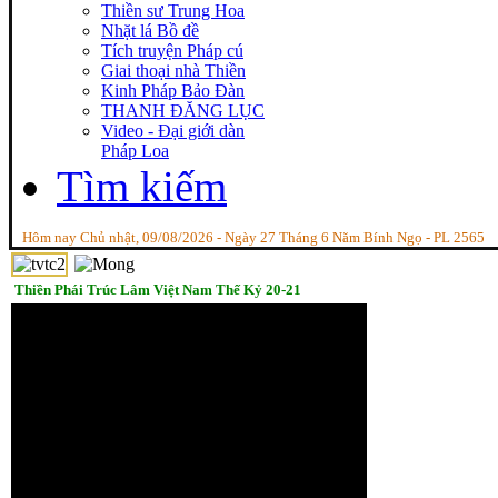
Thiền sư Trung Hoa
Nhặt lá Bồ đề
Tích truyện Pháp cú
Giai thoại nhà Thiền
Kinh Pháp Bảo Đàn
THANH ĐĂNG LỤC
Video - Đại giới dàn
Pháp Loa
Tìm kiếm
Hôm nay Chủ nhật, 09/08/2026 - Ngày 27 Tháng 6 Năm Bính Ngọ - PL 2565
Thiền Phái Trúc Lâm Việt Nam Thế Kỷ 20-21