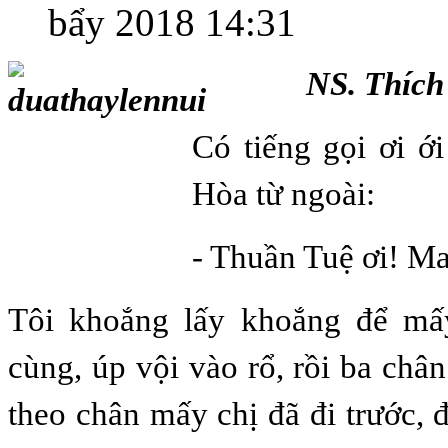
bẩy 2018 14:31
NS. Thíc
Có tiếng gọi ơi ớ
Hòa từ ngoài:
- Thuần Tuệ ơi! M
Tôi khoắng lấy khoắng để mấ
cùng, úp vội vào rổ, rồi ba châ
theo chân mấy chị đã đi trước, 