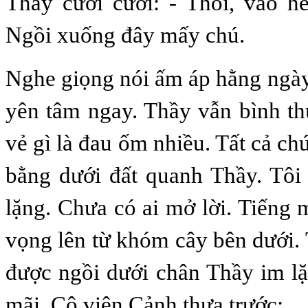
Thầy cười cười: - Thôi, vào hế
Ngồi xuống đây mấy chú.
Nghe giọng nói ấm áp hằng ngày
yên tâm ngay. Thầy vẫn bình t
vẻ gì là đau ốm nhiều. Tất cả ch
bằng dưới đất quanh Thầy. Tôi
lặng. Chưa có ai mở lời. Tiếng 
vọng lên từ khóm cây bên dưới. 
được ngồi dưới chân Thầy im l
mãi. Cô viên Cảnh thưa trước: