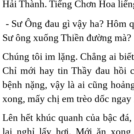
Hải Thành. Tiếng Chơn Hoa liến
- Sư Ông đau gì vậy ha? Hôm q
Sư ông xuống Thiền đường mà?
Chúng tôi im lặng. Chẳng ai biết g
Chỉ mới hay tin Thầy đau hồi 
bệnh nặng, vậy là ai cũng hoản
xong, mấy chị em trèo dốc ngay 
Lên hết khúc quanh của bậc đá,
lại nghỉ lấy hơi. Mới ăn xong,