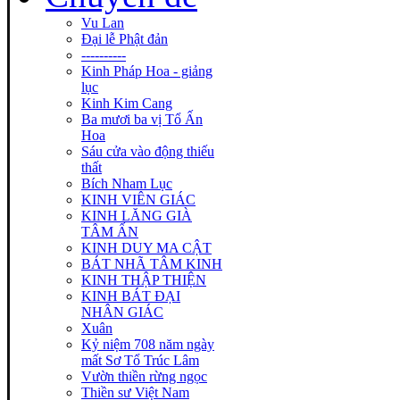
Vu Lan
Đại lễ Phật đản
----------
Kinh Pháp Hoa - giảng
lục
Kinh Kim Cang
Ba mươi ba vị Tổ Ấn
Hoa
Sáu cửa vào động thiếu
thất
Bích Nham Lục
KINH VIÊN GIÁC
KINH LĂNG GIÀ
TÂM ẤN
KINH DUY MA CẬT
BÁT NHÃ TÂM KINH
KINH THẬP THIỆN
KINH BÁT ĐẠI
NHÂN GIÁC
Xuân
Kỷ niệm 708 năm ngày
mất Sơ Tổ Trúc Lâm
Vườn thiền rừng ngọc
Thiền sư Việt Nam