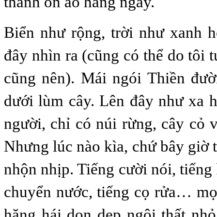
thanh ồn ào hằng ngày.
Biển như rộng, trời như xanh 
đây nhìn ra (cũng có thể do tôi
cũng nên). Mái ngói Thiền đườ
dưới lùm cây. Lên đây như xa hẳ
người, chỉ có núi rừng, cây cỏ
Nhưng lúc nào kìa, chứ bây giờ th
nhộn nhịp. Tiếng cười nói, tiếng
chuyển nước, tiếng cọ rửa… mọ
hăng hái dọn dẹp ngôi thất nhỏ