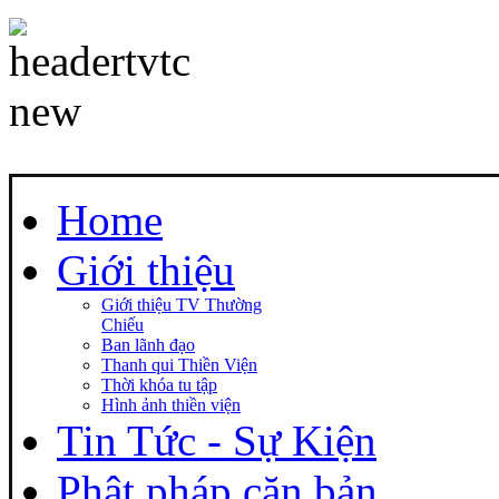
Home
Giới thiệu
Giới thiệu TV Thường
Chiếu
Ban lãnh đạo
Thanh qui Thiền Viện
Thời khóa tu tập
Hình ảnh thiền viện
Tin Tức - Sự Kiện
Phật pháp căn bản