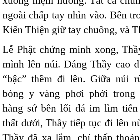
xuống niệm hương. Tất cả chún
ngoài chấp tay nhìn vào. Bên tr
Kiến Thiện giữ tay chuông, và T
Lễ Phật chứng minh xong, Thầ
mình lên núi. Dáng Thầy cao d
“bậc” thềm đi lên. Giữa núi r
bóng y vàng phơi phới trong
hàng sứ bên lối đá im lìm tiễ
thất dưới, Thầy tiếp tục đi lên n
Thầy đã xa lắm, chỉ thấp thoá