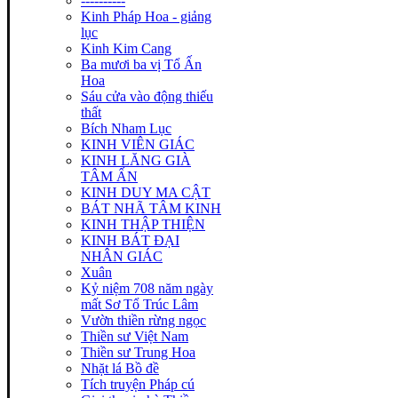
----------
Kinh Pháp Hoa - giảng
lục
Kinh Kim Cang
Ba mươi ba vị Tổ Ấn
Hoa
Sáu cửa vào động thiếu
thất
Bích Nham Lục
KINH VIÊN GIÁC
KINH LĂNG GIÀ
TÂM ẤN
KINH DUY MA CẬT
BÁT NHÃ TÂM KINH
KINH THẬP THIỆN
KINH BÁT ĐẠI
NHÂN GIÁC
Xuân
Kỷ niệm 708 năm ngày
mất Sơ Tổ Trúc Lâm
Vườn thiền rừng ngọc
Thiền sư Việt Nam
Thiền sư Trung Hoa
Nhặt lá Bồ đề
Tích truyện Pháp cú