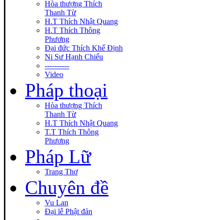
Hòa thượng Thích
Thanh Từ
H.T Thích Nhật Quang
H.T Thích Thông
Phương
Đại đức Thích Khế Định
Ni Sư Hạnh Chiếu
----------
Video
Pháp thoại
Hòa thượng Thích
Thanh Từ
H.T Thích Nhật Quang
T.T Thích Thông
Phương
Pháp Lữ
Trang Thơ
Chuyên đề
Vu Lan
Đại lễ Phật đản