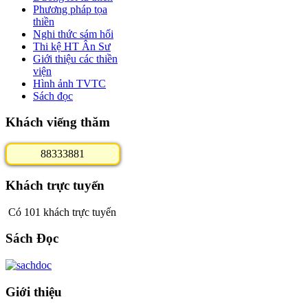
Phương pháp tọa
thiền
Nghi thức sám hối
Thi kệ HT Ân Sư
Giới thiệu các thiền
viện
Hình ảnh TVTC
Sách đọc
Khách viếng thăm
8
8
3
3
3
8
8
1
Khách trực tuyến
Có 101 khách trực tuyến
Sách Đọc
Giới thiệu