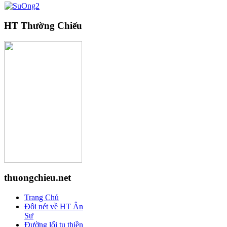
HT Thường Chiếu
thuongchieu.net
Trang Chủ
Đôi nét về HT Ân
Sư
Đường lối tu thiền