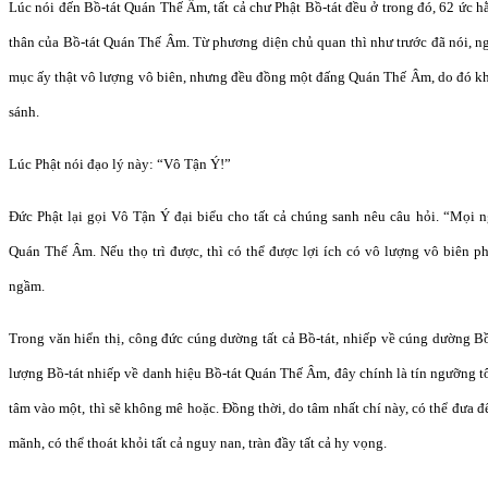
Lúc nói đến Bồ-tát Quán Thế Âm, tất cả chư Phật Bồ-tát đều ở trong đó, 62 ức h
thân của Bồ-tát Quán Thế Âm. Từ phương diện chủ quan thì như trước đã nói, n
mục ấy thật vô lượng vô biên, nhưng đều đồng một đấng Quán Thế Âm, do đó khô
sánh.
Lúc Phật nói đạo lý này: “Vô Tận Ý!”
Đức Phật lại gọi Vô Tận Ý đại biểu cho tất cả chúng sanh nêu câu hỏi. “Mọi n
Quán Thế Âm. Nếu thọ trì được, thì có thể được lợi ích có vô lượng vô biên ph
ngầm.
Trong văn hiển thị, công đức cúng dường tất cả Bồ-tát, nhiếp về cúng dường 
lượng Bồ-tát nhiếp về danh hiệu Bồ-tát Quán Thế Âm, đây chính là tín ngưỡng tô
tâm vào một, thì sẽ không mê hoặc. Đồng thời, do tâm nhất chí này, có thể đưa đế
mãnh, có thể thoát khỏi tất cả nguy nan, tràn đầy tất cả hy vọng.