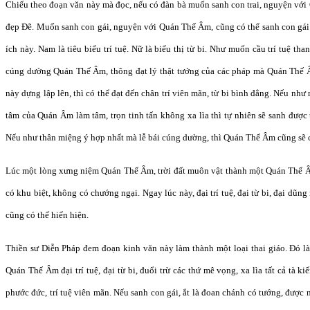
Chiếu theo đoạn văn này mà đọc, nếu có đàn bà muốn sanh con trai, nguyện với 
đẹp Đẽ. Muốn sanh con gái, nguyện với Quán Thế Âm, cũng có thể sanh con gái 
ích này. Nam là tiêu biểu trí tuệ. Nữ là biểu thị từ bi. Như muốn cầu trí tuệ than
cúng dường Quán Thế Âm, thông đạt lý thật tướng của các pháp mà Quán Thế Â
này dựng lập lên, thì có thể đạt đến chân trí viên mãn, từ bi bình đẳng. Nếu nh
tâm của Quán Âm làm tâm, trọn tinh tấn không xa lìa thì tự nhiên sẽ sanh được 
Nếu như thân miệng ý hợp nhất mà lễ bái cúng dường, thì Quán Thế Âm cũng sẽ 
Lúc một lòng xưng niệm Quán Thế Âm, trời đất muôn vật thành một Quán Thế
có khu biệt, không có chướng ngại. Ngay lúc này, đại trí tuệ, đại từ bi, đại d
cũng có thể hiển hiện.
Thiền sư Diễn Pháp đem đoạn kinh văn này làm thành một loại thai giáo. Đó 
Quán Thế Âm đại trí tuệ, đại từ bi, đuổi trừ các thứ mê vọng, xa lìa tất cả tà kiế
phước đức, trí tuệ viên mãn. Nếu sanh con gái, ắt là đoan chánh có tướng, được