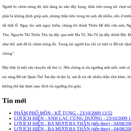
Người bị chém trúng đó, khi đang áo não đầy bụng, thần tiên trong túi chợt n
phải là không định giúp anh, nhưng thần tiên trong túi anh rất nhiều, nếu ở trướ
rất thất lễ. Ngay lúc anh nguy hiểm, chúng tôi thỉnh Thiên Đế đến cứu anh, N
Tôn, Nguyên Thỉ Thiên Tôn lại đẩy qua mời Ma Tổ, Ma Tổ lại đẩy thỉnh Bắc Đ
như thế, anh đã bị chém trúng rồi. Trong túi người kia chỉ có một vị Bồ-tát 
chóng”.
Đây thật là một câu chuyện rất thú vị. Nếu chúng ta tín ngưỡng một mối, mới có
tin sùng Bồ-tát Quán Thế Âm đại từ đại bi, mà đi tin rất nhiều thần tiên khác, t
không thể đạt được mục đích tín ngưỡng tôn giáo.
Tin mới
PHẨM PHỔ MÔN - KỆ TỤNG -
23/10/2009 13:52
LỢI ÍCH HIỂN - ANH LẠC CÚNG DƯỜNG -
23/10/2009 1
LỢI ÍCH HIỂN - BA MƯƠI BA THÂN (tiếp theo) -
04/08/20
LỢI ÍCH HIỂN - BA MƯƠI BA THÂN (tiếp theo) -
04/08/20