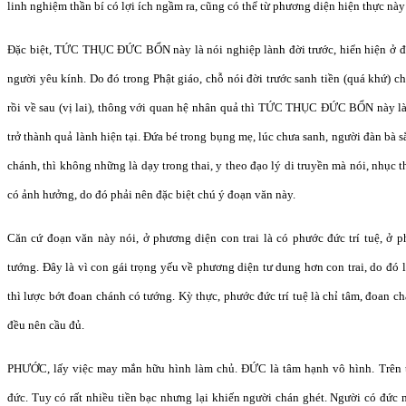
linh nghiệm thần bí có lợi ích ngầm ra, cũng có thể từ phương diện hiện thực này 
Đặc biệt, TỨC THỤC ĐỨC BỔN này là nói nghiệp lành đời trước, hiển hiện ở đờ
người yêu kính. Do đó trong Phật giáo, chỗ nói đời trước sanh tiền (quá khứ) cho
rồi về sau (vị lai), thông với quan hệ nhân quả thì TỨC THỤC ĐỨC BỔN này là 
trở thành quả lành hiện tại. Đứa bé trong bụng mẹ, lúc chưa sanh, người đàn bà 
chánh, thì không những là dạy trong thai, y theo đạo lý di truyền mà nói, nhục 
có ảnh hưởng, do đó phải nên đặc biệt chú ý đoạn văn này.
Căn cứ đoạn văn này nói, ở phương diện con trai là có phước đức trí tuệ, ở 
tướng. Đây là vì con gái trọng yếu về phương diện tư dung hơn con trai, do đó lư
thì lược bớt đoan chánh có tướng. Kỳ thực, phước đức trí tuệ là chỉ tâm, đoan ch
đều nên cầu đủ.
PHƯỚC, lấy việc may mắn hữu hình làm chủ. ĐỨC là tâm hạnh vô hình. Trên t
đức. Tuy có rất nhiều tiền bạc nhưng lại khiến người chán ghét. Người có đức 