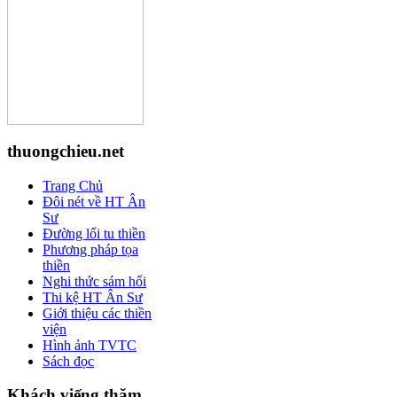
thuongchieu.net
Trang Chủ
Đôi nét về HT Ân
Sư
Đường lối tu thiền
Phương pháp tọa
thiền
Nghi thức sám hối
Thi kệ HT Ân Sư
Giới thiệu các thiền
viện
Hình ảnh TVTC
Sách đọc
Khách viếng thăm