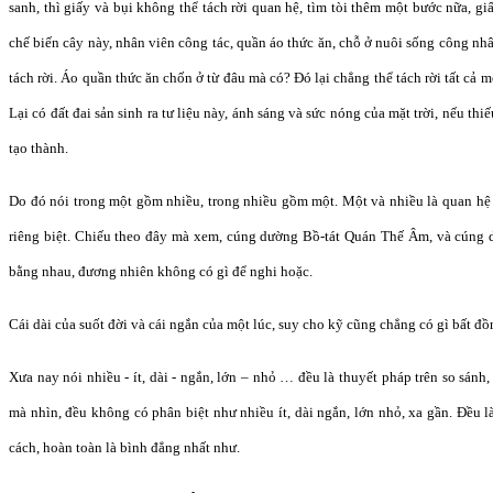
sanh, thì giấy và bụi không thể tách rời quan hệ, tìm tòi thêm một bước nữa, giấ
chế biến cây này, nhân viên công tác, quần áo thức ăn, chỗ ở nuôi sống công nh
tách rời. Áo quần thức ăn chốn ở từ đâu mà có? Đó lại chẳng thể tách rời tất cả 
Lại có đất đai sản sinh ra tư liệu này, ánh sáng và sức nóng của mặt trời, nếu th
tạo thành.
Do đó nói trong một gồm nhiều, trong nhiều gồm một. Một và nhiều là quan hệ 
riêng biệt. Chiếu theo đây mà xem, cúng dường Bồ-tát Quán Thế Âm, và cúng 
bằng nhau, đương nhiên không có gì để nghi hoặc.
Cái dài của suốt đời và cái ngắn của một lúc, suy cho kỹ cũng chẳng có gì bất đồ
Xưa nay nói nhiều - ít, dài - ngắn, lớn – nhỏ … đều là thuyết pháp trên so sánh,
mà nhìn, đều không có phân biệt như nhiều ít, dài ngắn, lớn nhỏ, xa gần. Đều 
cách, hoàn toàn là bình đẳng nhất như.