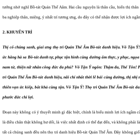
tưởng nhớ nghĩ Bồ-tát Quán Thế Aâm. Hai cầu nguyện là thân cầu, hiển thị thân 
ba nghiệp thân, miệng, ý nhất trí tương ưng, do đây có thể nhận được lợi ích ngầ
2. KHUYẾN TRÌ
Thị cố chúng sanh, giai ưng thọ trì Quán Thế Âm Bồ-tát danh hiệu. Vô Tận Ý!
ức hằng hà sa Bồ-tát danh tự, phục tận hình cúng dường ẩm thực, y phục, ngọa 
nam tử, thiện nữ nhân công đức đa phủ? Vô Tận Ý ngôn: Thậm đa, Thế Tôn! 
trì Quán Thế Âm Bồ-tát danh hiệu, nãi chí nhất thời lễ bái cúng dường, thị nhị
thiên vạn ức kiếp, bất khả cùng tận. Vô Tận Ý! Thọ trì Quán Thế Âm Bồ-tát da
phước đức chi lợi.
Đoạn này không có ý thuyết minh gì đặc biệt, chính là biểu minh lợi ích ngầm c
là điều chân thật không hư dối, là việc nhất định có thể đạt đến, và không phải 
tất cả chúng sanh đều nên thọ trì danh hiệu Bồ-tát Quán Thế Âm. Đây không gi