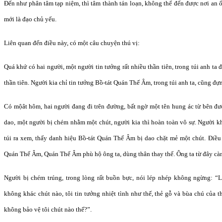
Đến như phân tâm tạp niệm, thì tâm thành tán loạn, không thể đến được nơi an ổ
mới là đạo chủ yếu.
Liên quan đến điều này, có một câu chuyện thú vị:
Quá khứ có hai người, một người tin tưởng rất nhiều thần tiên, trong túi anh ta
thần tiên. Người kia chỉ tin tưởng Bồ-tát Quán Thế Âm, trong túi anh ta, cũng 
Có mộât hôm, hai người đang đi trên đường, bất ngờ một tên hung ác từ bên đ
dao, một người bị chém nhằm một chút, người kia thì hoàn toàn vô sự. Người k
túi ra xem, thấy danh hiệu Bồ-tát Quán Thế Âm bị dao chặt mẻ một chút. Điều 
Quán Thế Âm, Quán Thế Âm phù hộ ông ta, dùng thân thay thế. Ông ta từ đây c
Người bị chém trúng, trong lòng rất buồn bực, nói lép nhép không ngừng: “L
không khác chút nào, tôi tin tưởng nhiệt tình như thế, thẻ gỗ và bùa chú của thầ
không bảo vệ tôi chút nào thế?”.