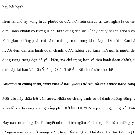
hay bất hạnh.
Hiện tại chỗ hy vọng là có phước có đức, hơn nữa cần có trí tuệ, nghĩa là có t
đức. Đoan chánh có tướng là chỉ hình dung đẹp đẽ. Ở đây chú ý hai chữ đoan chá
Phật giáo, không phải chỉ nắm tư dung, như trong kinh Ngọc Da nói: “Đàn 
người đẹp, chỉ tâm hạnh đoan chánh, được người yêu kính mới gọi là người đẹ
dung trang trọng đẹp đẽ yêu kiều, mà chú trọng hơn về tâm hạnh đoan chánh, t
chỗ này, lại bảo Vô Tận Ý rằng: Quán Thế Âm Bồ-tát có sức như thế.
Nhược hữu chúng sanh, cung kính lễ bái Quán Thế Âm Bồ-tát, phước bất đường
Một câu này thâu kết văn trước. Nhân có chúng sanh sợ trì danh không công, 
kính lễ bái thì công không uổng phí. ĐƯỜNG QUYÊN là phí uổng, công bất đườ
Bảy nạn trở xuống đều là thuyết minh lợi ích ngầm của ba nghiệp thân, miệng, 
từ ngoài vào, do đó ở miệng xưng tụng Bồ-tát Quán Thế Aâm. Ba độc từ trong 