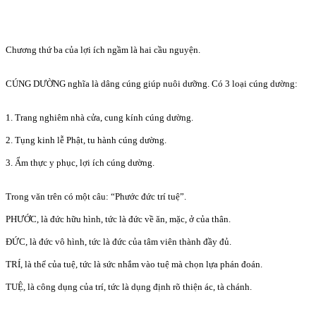
Chương thứ ba của lợi ích ngầm là hai cầu nguyện.
CÚNG DƯỜNG nghĩa là dâng cúng giúp nuôi dưỡng. Có 3 loại cúng dường:
1. Trang nghiêm nhà cửa, cung kính cúng dường.
2. Tụng kinh lễ Phật, tu hành cúng dường.
3. Ẩm thực y phục, lợi ích cúng dường.
Trong văn trên có một câu: “Phước đức trí tuệ”.
PHƯỚC, là đức hữu hình, tức là đức về ăn, mặc, ở của thân.
ĐỨC, là đức vô hình, tức là đức của tâm viên thành đầy đủ.
TRÍ, là thể của tuệ, tức là sức nhắm vào tuệ mà chọn lựa phán đoán.
TUỆ, là công dụng của trí, tức là dụng định rõ thiện ác, tà chánh.