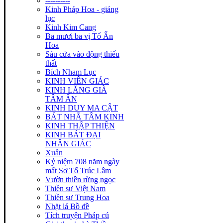
----------
Kinh Pháp Hoa - giảng
lục
Kinh Kim Cang
Ba mươi ba vị Tổ Ấn
Hoa
Sáu cửa vào động thiếu
thất
Bích Nham Lục
KINH VIÊN GIÁC
KINH LĂNG GIÀ
TÂM ẤN
KINH DUY MA CẬT
BÁT NHÃ TÂM KINH
KINH THẬP THIỆN
KINH BÁT ĐẠI
NHÂN GIÁC
Xuân
Kỷ niệm 708 năm ngày
mất Sơ Tổ Trúc Lâm
Vườn thiền rừng ngọc
Thiền sư Việt Nam
Thiền sư Trung Hoa
Nhặt lá Bồ đề
Tích truyện Pháp cú