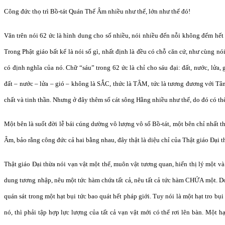
Công đức thọ trì Bồ-tát Quán Thế Âm nhiều như thế, lớn như thế đó!
Văn trên nói 62 ức là hình dung cho số nhiều, nói nhiều đến nỗi không đếm hết
Trong Phật giáo bất kể là nói số gì, nhất định là đều có chỗ căn cứ, như cùng nói
có định nghĩa của nó. Chữ “sáu” trong 62 ức là chỉ cho sáu đại: đất, nước, lửa, 
đất – nước – lửa – gió – không là SẮC, thức là TÂM, tức là tương đương với Tâ
chất và tinh thần. Nhưng ở đây thêm số cát sông Hằng nhiều như thế, do đó có thể
Một bên là suốt đời lễ bái cúng dường vô lượng vô số Bồ-tát, một bên chỉ nhất 
Âm, bảo rằng công đức cả hai bằng nhau, đây thật là diệu chỉ của Thật giáo Đại t
Thật giáo Đại thừa nói vạn vật một thể, muôn vật tương quan, hiển thị lý một v
dung tương nhập, nêu một tức hàm chứa tất cả, nêu tất cả tức hàm CHỨA một. D
quán sát trong một hạt bụi tức bao quát hết pháp giới. Tuy nói là một hạt tro bụ
nó, thì phải tập hợp lực lượng của tất cả vạn vật mới có thể rơi lên bàn. Một h