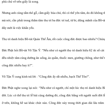
phù chú vẽ trên giấy là xong.
Nhưng anh cúng tấm thẻ gỗ, cầm giấy bùa chú, thì có thể yên tâm, do đó không thể
mà nói, cần phải trong thâm tâm thọ trì ba đức trí tuệ, từ bi, dũng mãnh của Bồ
đây mới là việc khẩn yếu.
Thọ trì danh hiệu Bồ-tát Quán Thế Âm, rốt cuộc công đức được bao nhiêu? Chúng t
Đức Phật hỏi Bồ-tát Vô Tận Ý: “Nếu như có người thọ trì danh hiệu 62 ức số cát
đều nhiệt tâm cúng dường ăn uống, áo quần, thuốc men, giường chõng, như thế 
công đức nhiều hay ít?”.
Vô Tận Ý cung kính trả lời : “Công đức ấy rất nhiều, bạch Thế Tôn!”.
Đức Phật nghe xong lại nói: “Nếu như có người, chỉ một lúc thọ trì danh hiệu B
đời. Lúc có thể thọ trì lễ bái cúng dường đó, công đức bằng với người suốt đời 
ở trên, không hề sai khác chút nào. Công đức này trong thời gian dài lâu tră