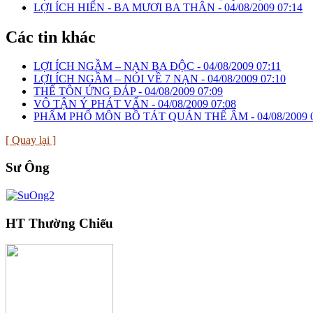
LỢI ÍCH HIỂN - BA MƯƠI BA THÂN -
04/08/2009 07:14
Các tin khác
LỢI ÍCH NGẦM – NẠN BA ĐỘC -
04/08/2009 07:11
LỢI ÍCH NGẦM – NÓI VỀ 7 NẠN -
04/08/2009 07:10
THẾ TÔN ỨNG ĐÁP -
04/08/2009 07:09
VÔ TẬN Ý PHÁT VẤN -
04/08/2009 07:08
PHẨM PHỔ MÔN BỒ TÁT QUÁN THẾ ÂM -
04/08/2009 
[ Quay lại ]
Sư Ông
HT Thường Chiếu