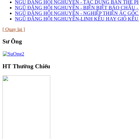
NGŨ ĐĂNG HỘI NGHUYÊN - TÁC DỤNG BẢN THỂ P
NGŨ ĐĂNG HỘI NGHUYÊN - BIỆN BIỆT BẢO CHÂU 
NGŨ ĐĂNG HỘI NGHUYÊN - NGHIỆP THIỆN ÁC GỐC
NGŨ ĐĂNG HỘI NGHUYÊN-LINH KÊU HAY GIÓ KÊU 
[ Quay lại ]
Sư Ông
HT Thường Chiếu