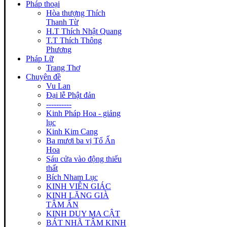
Pháp thoại
Hòa thượng Thích
Thanh Từ
H.T Thích Nhật Quang
T.T Thích Thông
Phương
Pháp Lữ
Trang Thơ
Chuyên đề
Vu Lan
Đại lễ Phật đản
----------
Kinh Pháp Hoa - giảng
lục
Kinh Kim Cang
Ba mươi ba vị Tổ Ấn
Hoa
Sáu cửa vào động thiếu
thất
Bích Nham Lục
KINH VIÊN GIÁC
KINH LĂNG GIÀ
TÂM ẤN
KINH DUY MA CẬT
BÁT NHÃ TÂM KINH