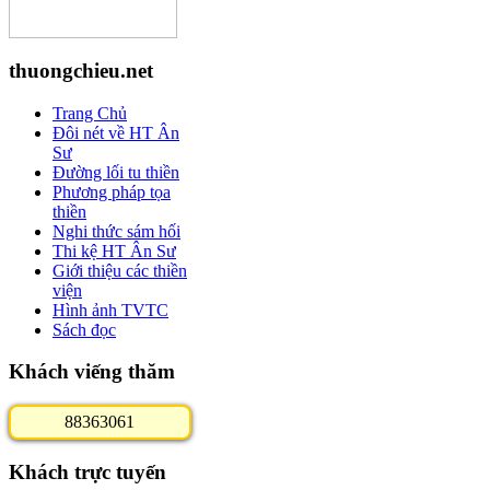
thuongchieu.net
Trang Chủ
Đôi nét về HT Ân
Sư
Đường lối tu thiền
Phương pháp tọa
thiền
Nghi thức sám hối
Thi kệ HT Ân Sư
Giới thiệu các thiền
viện
Hình ảnh TVTC
Sách đọc
Khách viếng thăm
8
8
3
6
3
0
6
1
Khách trực tuyến