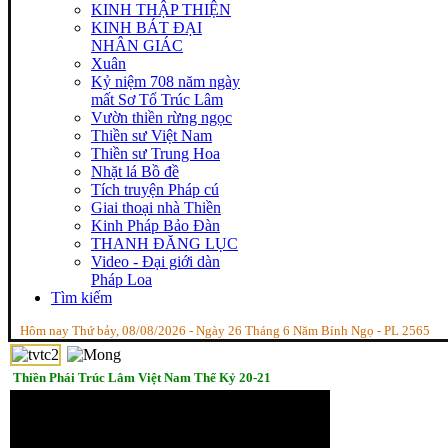
KINH THẬP THIỆN
KINH BÁT ĐẠI
NHÂN GIÁC
Xuân
Kỷ niệm 708 năm ngày
mất Sơ Tổ Trúc Lâm
Vườn thiền rừng ngọc
Thiền sư Việt Nam
Thiền sư Trung Hoa
Nhặt lá Bồ đề
Tích truyện Pháp cú
Giai thoại nhà Thiền
Kinh Pháp Bảo Đàn
THANH ĐĂNG LỤC
Video - Đại giới dàn
Pháp Loa
Tìm kiếm
Hôm nay Thứ bảy, 08/08/2026 - Ngày 26 Tháng 6 Năm Bính Ngọ - PL 2565
Thiền Phái Trúc Lâm Việt Nam Thế Kỷ 20-21