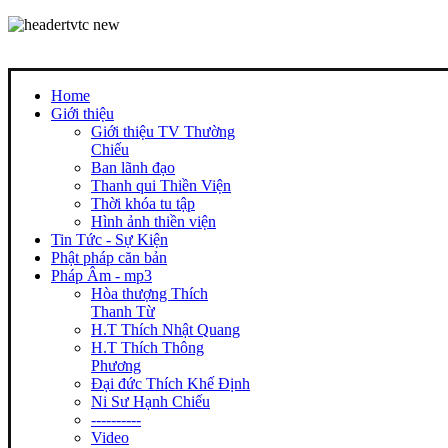
Home
Giới thiệu
Giới thiệu TV Thường
Chiếu
Ban lãnh đạo
Thanh qui Thiền Viện
Thời khóa tu tập
Hình ảnh thiền viện
Tin Tức - Sự Kiện
Phật pháp căn bản
Pháp Âm - mp3
Hòa thượng Thích
Thanh Từ
H.T Thích Nhật Quang
H.T Thích Thông
Phương
Đại đức Thích Khế Định
Ni Sư Hạnh Chiếu
----------
Video