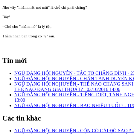
Như vậy "nhắm mắt, mở mắt" là chỗ chỉ phải chăng?
Bậy!
- Chớ cho "nhắm mở" là lý tột,
Thầm nhận bên trong có "ý" sâu.
Tin mới
NGŨ ĐĂNG HỘI NGUYÊN - TẤC TƠ CHẲNG DÍNH -
2
NGŨ ĐĂNG HỘI NGHUYÊN - CHÂN TÁNH DUYÊN KH
NGŨ ĐĂNG HỘI NGHUYÊN - THẾ NÀO CHẲNG SANH
THẾ NÀO ĐẶNG GIẢI THOÁT? -
03/10/2016 14:06
NGŨ ĐĂNG HỘI NGHUYÊN - TIẾNG DIỆT, TÁNH NGH
13:00
NGŨ ĐĂNG HỘI NGHUYÊN - BAO NHIÊU TUỔI ? -
11/
Các tin khác
NGŨ ĐĂNG HỘI NGHUYÊN - CÒN CÓ CÁI ĐÓ SAO ? 