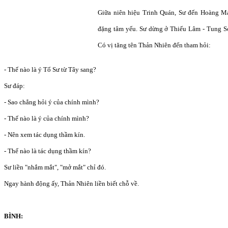
Giữa niên hiệu Trinh Quán, Sư đến Hoàng M
đặng tâm yếu. Sư dừng ở Thiếu Lâm - Tung Sơn
Có vị tăng tên Thản Nhiên đến tham hỏi:
- Thế nào là ý Tổ Sư từ Tây sang?
Sư đáp:
- Sao chẳng hỏi ý của chính mình?
- Thế nào là ý của chính mình?
- Nên xem tác dụng thầm kín.
- Thế nào là tác dụng thầm kín?
Sư liền "nhắm mắt", "mở mắt" chỉ đó.
Ngay hành động ấy, Thản Nhiên liền biết chỗ về.
BÌNH: