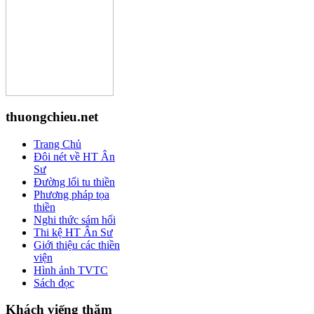
thuongchieu.net
Trang Chủ
Đôi nét về HT Ân
Sư
Đường lối tu thiền
Phương pháp tọa
thiền
Nghi thức sám hối
Thi kệ HT Ân Sư
Giới thiệu các thiền
viện
Hình ảnh TVTC
Sách đọc
Khách viếng thăm