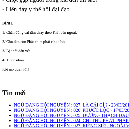
- Liền dạy y thể hội đại đạo.
BÌNH:
1/ Chận đứng cái tâm chạy theo Phật bên ngoài.
2/ Còn tâm còn Phật chưa phải cứu kính.
3/ Bặt hết dấu vết.
4/ Thầm nhận.
Rốt ráo quên lời!
Tin mới
NGŨ ĐĂNG HỘI NGUYÊN : 027. LÀ CÁI GÌ ? -
23/03/20
NGŨ ĐĂNG HỘI NGUYÊN : 026. PHƯỚC LỘC -
17/03/2
NGŨ ĐĂNG HỘI NGUYÊN : 025. ĐƯỜNG THẠCH ĐẦU
NGŨ ĐĂNG HỘI NGUYÊN : 024. CHỈ THÚ PHẬT PHÁP
NGŨ ĐĂNG HỘI NGUYÊN : 023. RIÊNG SIÊU NGOÀI 