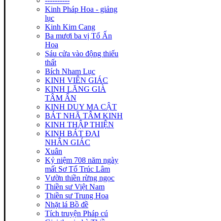
----------
Kinh Pháp Hoa - giảng
lục
Kinh Kim Cang
Ba mươi ba vị Tổ Ấn
Hoa
Sáu cửa vào động thiếu
thất
Bích Nham Lục
KINH VIÊN GIÁC
KINH LĂNG GIÀ
TÂM ẤN
KINH DUY MA CẬT
BÁT NHÃ TÂM KINH
KINH THẬP THIỆN
KINH BÁT ĐẠI
NHÂN GIÁC
Xuân
Kỷ niệm 708 năm ngày
mất Sơ Tổ Trúc Lâm
Vườn thiền rừng ngọc
Thiền sư Việt Nam
Thiền sư Trung Hoa
Nhặt lá Bồ đề
Tích truyện Pháp cú