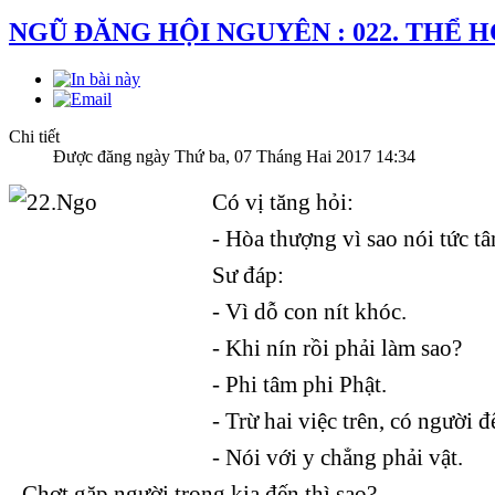
NGŨ ĐĂNG HỘI NGUYÊN : 022. THỂ H
Chi tiết
Được đăng ngày Thứ ba, 07 Tháng Hai 2017 14:34
Có vị tăng hỏi:
- Hòa thượng vì sao nói tức t
Sư đáp:
- Vì dỗ con nít khóc.
- Khi nín rồi phải làm sao?
- Phi tâm phi Phật.
- Trừ hai việc trên, có người 
- Nói với y chẳng phải vật.
- Chợt gặp người trong kia đến thì sao?