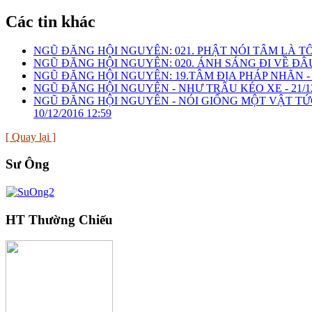
Các tin khác
NGŨ ĐĂNG HỘI NGUYÊN: 021. PHẬT NÓI TÂM LÀ T
NGŨ ĐĂNG HỘI NGUYÊN: 020. ÁNH SÁNG ĐI VỀ ĐÂU
NGŨ ĐĂNG HỘI NGUYÊN: 19.TÂM ĐỊA PHÁP NHÃN 
NGŨ ĐĂNG HỘI NGUYÊN - NHƯ TRÂU KÉO XE -
21/1
NGŨ ĐĂNG HỘI NGUYÊN - NÓI GIỐNG MỘT VẬT TỨ
10/12/2016 12:59
[ Quay lại ]
Sư Ông
HT Thường Chiếu