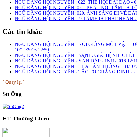
NGŨ ĐĂNG HỘI NGUYÊN : 022. THỂ HỘI ĐẠI ĐẠO -
0
NGŨ ĐĂNG HỘI NGUYÊN: 021. PHẬT NÓI TÂM LÀ T
NGŨ ĐĂNG HỘI NGUYÊN: 020. ÁNH SÁNG ĐI VỀ ĐÂU
NGŨ ĐĂNG HỘI NGUYÊN: 19.TÂM ĐỊA PHÁP NHÃN 
Các tin khác
NGŨ ĐĂNG HỘI NGUYÊN - NÓI GIỐNG MỘT VẬT TỨ
10/12/2016 12:59
NGŨ ĐĂNG HỘI NGUYÊN - SANH, GIÀ, BỆNH, CHẾT 
NGŨ ĐĂNG HỘI NGUYÊN - VẤN ĐÁP -
16/11/2016 12:1
NGŨ ĐĂNG HỘI NGUYÊN - THA TÂM THÔNG -
31/10/
NGŨ ĐĂNG HỘI NGUYÊN - TẤC TƠ CHẲNG DÍNH -
2
[ Quay lại ]
Sư Ông
HT Thường Chiếu