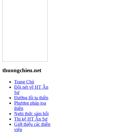
thuongchieu.net
Trang Chủ
Đôi nét về HT Ân
Sư
Đường lối tu thiền
Phương pháp tọa
thiền
Nghi thức sám hối
Thi kệ HT Ân Sư
Giới thiệu các thiền
viện