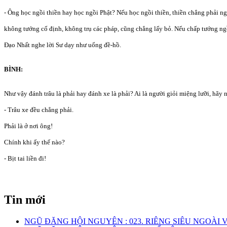
- Ông học ngồi thiền hay học ngồi Phật? Nếu học ngồi thiền, thiền chẳng phải n
không tướng cố định, không trụ các pháp, cũng chẳng lấy bỏ. Nếu chấp tướng ngồ
Đạo Nhất nghe lời Sư dạy như uống đề-hồ.
BÌNH:
Như vậy đánh trâu là phải hay đánh xe là phải? Ai là người giỏi miệng lưỡi, hãy 
- Trâu xe đều chẳng phải.
Phải là ở nơi ông!
Chính khi ấy thế nào?
- Bịt tai liền đi!
Tin mới
NGŨ ĐĂNG HỘI NGUYÊN : 023. RIÊNG SIÊU NGOÀI 