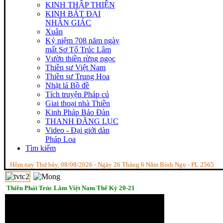
KINH THẬP THIỆN
KINH BÁT ĐẠI
NHÂN GIÁC
Xuân
Kỷ niệm 708 năm ngày
mất Sơ Tổ Trúc Lâm
Vườn thiền rừng ngọc
Thiền sư Việt Nam
Thiền sư Trung Hoa
Nhặt lá Bồ đề
Tích truyện Pháp cú
Giai thoại nhà Thiền
Kinh Pháp Bảo Đàn
THANH ĐĂNG LỤC
Video - Đại giới dàn
Pháp Loa
Tìm kiếm
Hôm nay Thứ bảy, 08/08/2026 - Ngày 26 Tháng 6 Năm Bính Ngọ - PL 2565
Thiền Phái Trúc Lâm Việt Nam Thế Kỷ 20-21