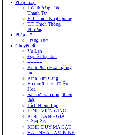
Pháp thoại
Hòa thượng Thích
Thanh Từ
H.T Thích Nhật Quang
T.T Thích Thông
Phương
Pháp Lữ
Trang Thơ
Chuyên đề
Vu Lan
Đại lễ Phật đản
----------
Kinh Pháp Hoa - giảng
lục
Kinh Kim Cang
Ba mươi ba vị Tổ Ấn
Hoa
Sáu cửa vào động thiếu
thất
Bích Nham Lục
KINH VIÊN GIÁC
KINH LĂNG GIÀ
TÂM ẤN
KINH DUY MA CẬT
BÁT NHÃ TÂM KINH