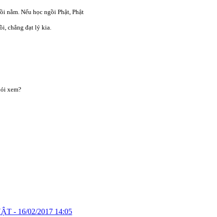
gồi nằm. Nếu học ngồi Phật, Phật
i, chẳng đạt lý kia.
nói xem?
VẬT -
16/02/2017 14:05