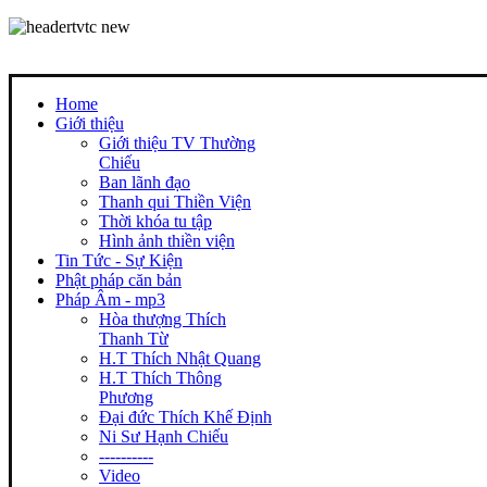
Home
Giới thiệu
Giới thiệu TV Thường
Chiếu
Ban lãnh đạo
Thanh qui Thiền Viện
Thời khóa tu tập
Hình ảnh thiền viện
Tin Tức - Sự Kiện
Phật pháp căn bản
Pháp Âm - mp3
Hòa thượng Thích
Thanh Từ
H.T Thích Nhật Quang
H.T Thích Thông
Phương
Đại đức Thích Khế Định
Ni Sư Hạnh Chiếu
----------
Video