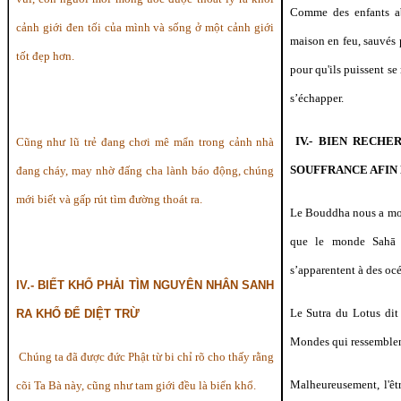
Comme des enfants ab
cảnh giới đen tối của mình và sống ở một cảnh giới
maison en feu, sauvés 
tốt đẹp hơn.
pour qu'ils puissent se
s’échapper.
IV.- BIEN RECH
Cũng như lũ trẻ đang chơi mê mẩn trong cảnh nhà
SOUFFRANCE AFIN
đang cháy, may nhờ đấng cha lành báo động, chúng
mới biết và gấp rút tìm đường thoát ra.
Le Bouddha nous a mon
que le monde Sahā 
s’apparentent à des océ
IV.- BIẾT KHỔ PHẢI TÌM NGUYÊN NHÂN SANH
Le Sutra du Lotus dit
RA KHỔ ĐỂ DIỆT TRỪ
Mondes qui ressemblen
Chúng ta đã được đức Phật từ bi chỉ rõ cho thấy rằng
Malheureusement, l'êt
cõi Ta Bà này, cũng như tam giới đều là biển khổ.