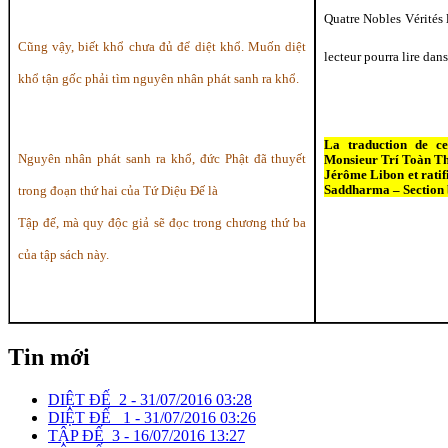
Quatre Nobles Vérités 
Cũng vậy, biết khổ chưa đủ để diệt khổ. Muốn diệt
lecteur pourra lire dans
khổ tận gốc phải tìm nguyên nhân phát sanh ra khổ.
La traduction de c
Nguyên nhân phát sanh ra khổ, đức Phật đã thuyết
Monsieur Trí Toàn T
Jérôme Libon et ratif
Saddharma – Section
trong đoạn thứ hai của Tứ Diệu Đế là
Tập đế, mà quy độc giả sẽ đọc trong chương thứ ba
của tập sách này.
Tin mới
DIỆT ĐẾ_2 -
31/07/2016 03:28
DIỆT ĐẾ _1 -
31/07/2016 03:26
TẬP ĐẾ_3 -
16/07/2016 13:27