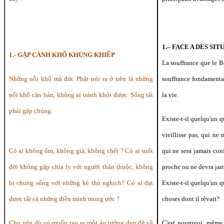
1.– FACE A DES SI
1.- GẶP CẢNH KHỔ KHỦNG KHIẾP
La souffrance que le B
Những nỗi khổ mà đức Phật nói ra ở trên là những
souffrance fondamenta
nổi khổ căn bản, không ai tránh khỏi được. Sống tất
la vie.
phải gặp chúng.
Existe-t-il quelqu'un 
vieillisse pas, qui ne 
Có ai không ốm, không già, không chết ? Có ai suốt
qui ne sera jamais con
đời không gặp chia ly với người thân thuộc, không
proche ou ne devra ja
bị chung sống với những kẻ thù nghịch? Có ai đạt
Existe-t-il quelqu'un q
được tất cả những điều mình mong ước ?
choses dont il rêvait?
Cho nên dù có muốn tạo ra một ảo tưởng đẹp đẽ về
C'est pourquoi, même 