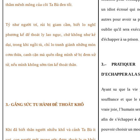
thẳm mênh mông của cõi Ta Bà đen tối.
un idiot écroué qui n
autres pour avoir sa 
Tỷ như người trí, rủi bị giam cầm, biết lo nghĩ
oublie qu'il sera exéc
phương kế để thoát ly lao ngục, chứ không như kẻ
d'échapper à sa prison.
dại, trong khi ngồi tù, chỉ lo tranh giành những món
cơm thừa, canh cặn mà quên rằng mình sẽ bị đem xử
3.– PRATIQUER
tử, nếu mình không sớm tìm kế thoát thân.
D'ECHAPPER A LA
Ayant su que la vie
souffrance et que l
3.- GẮNG SỨC TU HÀNH ĐỂ THOÁT KHỔ
vraie joie, l’humain se
afin de s’échapper
à
de
pouvoir choisir un mod
Khi đã biết thân người nhiều khổ và cảnh Ta Bà ít
vui, con người mới mong ước được thoát ly ra khỏi