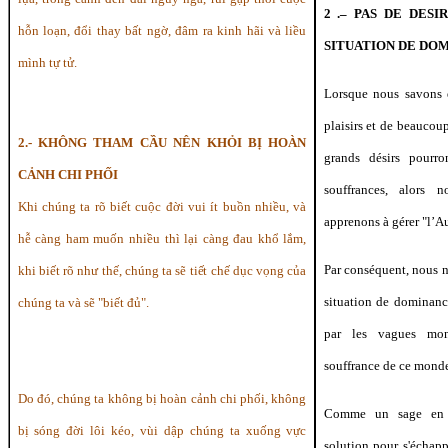
2 .– PAS DE DESI
hỗn loạn, đổi thay bất ngờ, đâm ra kinh hãi và liều
SITUATION DE DO
mình tự tử.
Lorsque nous savons q
plaisirs et de beaucou
2.- KHÔNG THAM CẦU NÊN KHỎI BỊ HOÀN
grands désirs pourr
CẢNH CHI PHỐI
souffrances, alors 
Khi chúng ta rõ biết cuộc đời vui ít buồn nhiều, và
apprenons à gérer "l’Au
hễ càng ham muốn nhiều thì lại càng đau khổ lắm,
Par conséquent, nous 
khi biết
rõ
như thế, chúng ta sẽ tiết chế dục vọng của
situation de dominanc
chúng ta và sẽ "biết đủ".
par les vagues mon
souffrance de ce mond
Do đó, chúng ta không bị hoàn cảnh chi phối, không
Comme un sage en c
bị sóng đời lôi kéo, vùi dập chúng ta xuống vực
solution pour s'échap