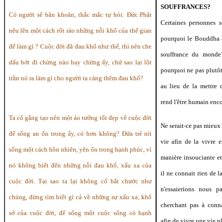
SOUFFRANCES?
Có người sẽ băn khoăn, thắc mắc tự hỏi: Đức Phật
Certaines personnes 
nêu lên một cách rốt ráo những nỗi khổ của thế gian
pourquoi le Bouddha a
để làm gì ? Cuộc đời đã đau khổ như thế, thì nên che
souffrance du monde?
dấu bớt đi chừng nào hay chừng ấy, chứ sao lại lột
pourquoi ne pas plutôt
trần nó ra làm gì cho người ta càng thêm đau khổ?
au lieu de la mettre 
rend l'être humain enc
Ta cố gắng tạo nên một ảo tưởng tốt đẹp về cuộc đời
Ne serait-ce pas mieux 
để sống an ổn trong ấy, có hơn không? Đứa trẻ nít
vie afin de la vivre 
sống một cách hồn nhiên, yên ổn trong hạnh phúc, vì
manière insouciante et
nó không biết đến những nỗi đau khổ, xấu xa của
il ne connait rien de l
cuộc đời. Tại sao ta lại không cố bắt chước như
n'essaierions nous 
chúng, đừng tìm biết gì cả về những sự xấu xa, khổ
cherchant pas à conna
sở của cuộc đời, để sống một cuộc sống có hạnh
afin de vivre une vie p