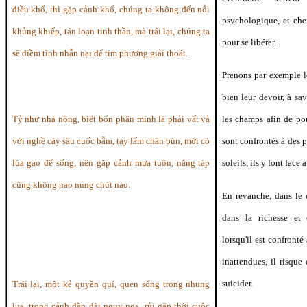
điều khổ, thì gặp cảnh khổ, chúng ta không đến nỗi
psychologique, et che
khủng khiếp, tán loạn tinh thần, mà trái lại, chúng ta
pour se libérer.
sẽ điềm tĩnh nhẫn nại để tìm phương giải thoát.
Prenons par exemple l
bien leur devoir, à sa
Tỷ như nhà nông, biết bổn phận mình là phải vất vả
les champs afin de pou
với nghề cày sâu cuốc bẫm, tay lấm chân bùn, mới có
sont confrontés à des p
lúa gạo để sống, nên gặp cảnh mưa tuôn, nắng táp
soleils, ils y font face 
cũng không nao núng chút nào.
En revanche, dans le 
dans la richesse et
lorsqu'il est confronté
inattendues, il risque d
suicider.
Trái lại, một kẻ quyền quí, quen sống trong nhung
lụa, trong cảnh đền đài nguy nga, rủi gặp thời cuộc