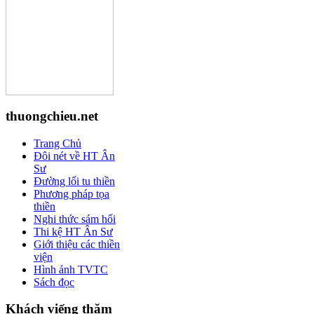
thuongchieu.net
Trang Chủ
Đôi nét về HT Ân
Sư
Đường lối tu thiền
Phương pháp tọa
thiền
Nghi thức sám hối
Thi kệ HT Ân Sư
Giới thiệu các thiền
viện
Hình ảnh TVTC
Sách đọc
Khách viếng thăm