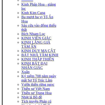
----------
Kinh Pháp Hoa - giảng
lục
Kinh Kim Cang
Ba mươi ba vị Tổ Ấn
Hoa
Sáu cửa vào động thiếu
thất
Bích Nham Lục
KINH VIÊN GIÁC
KINH LĂNG GIÀ
TÂM ẤN
KINH DUY MA CẬT
BÁT NHÃ TÂM KINH
KINH THẬP THIỆN
KINH BÁT ĐẠI
NHÂN GIÁC
Xuân
Kỷ niệm 708 năm ngày
mất Sơ Tổ Trúc Lâm
Vườn thiền rừng ngọc
Thiền sư Việt Nam
Thiền sư Trung Hoa
Nhặt lá Bồ đề
Tích truyện Pháp cú