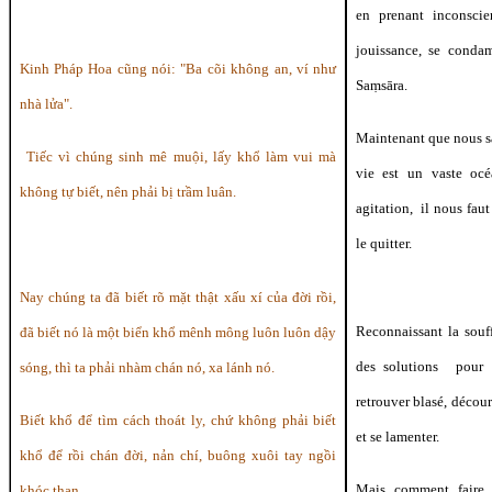
en prenant inconsci
jouissance, se conda
Kinh Pháp Hoa cũng nói: "Ba cõi không an, ví như
Saṃsāra.
nhà lửa".
Maintenant que nous s
Tiếc vì chúng sinh mê muội, lấy khổ làm vui mà
vie est un vaste océ
không tự biết, nên phải bị trầm luân.
agitation, il nous faut
le quitter.
Nay chúng ta đã biết
rõ
mặt thật xấu xí của đời rồi,
Reconnaissant la souff
đã biết nó là một biển khổ mênh mông luôn luôn dậy
des solutions pour 
sóng, thì ta phải nhàm chán nó, xa lánh nó.
retrouver blasé, décour
Biết khổ để tìm cách thoát ly, chứ không phải biết
et se lamenter.
khổ để rồi chán đời, nản chí, buông xuôi tay ngồi
Mais comment faire
khóc than.