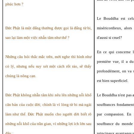
phúc hơn ?
Le Bouddha est celu
Đức Phật là một đấng thường được gọi là đấng từ bi,
miséricordieux, alors
sao lại làm một việc nhẫn tâm như thế ?
d'aussi si cruel?
En ce qui concerne l
Những câu hỏi thắc mắc trên, mới nghe thì hình như
première vue, il a du
có lý, nhưng nếu suy xét một cách rốt ráo, sẽ thấy
profondément, on va s
chúng là nông cạn.
est bien superficiel.
Đức Phật không nhẫn tâm khi nêu lên những nỗi khổ
Le Bouddha n'est pas a
căn bản của cuộc đời; chính là vì lòng từ bi mà ngài
souffrances fondamenta
làm như thế. Đức Phật muốn cho người đời biết rõ
par compassion. En f
những nỗi khổ của trần gian, vì những lợi ích lớn sau
souffrance du monde
đây :
principaux avantages s