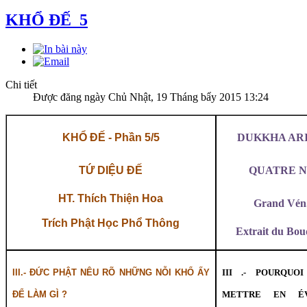
KHỔ ĐẾ_5
Chi tiết
Được đăng ngày Chủ Nhật, 19 Tháng bẩy 2015 13:24
KHỔ ĐẾ - Phần 5/5
DUKKHA AR
TỨ DIỆU ĐẾ
QUATRE N
HT. Thích Thiện Hoa
Grand Vén.
Trích Phật Học Phổ Thông
Extrait du Bo
III.- ĐỨC PHẬT NÊU RÕ NHỮNG NỖI KHỔ ẤY
III .- POURQUO
ĐỂ LÀM GÌ ?
METTRE EN ÉV