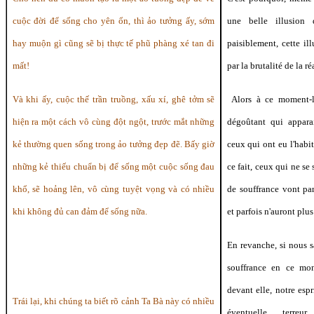
cuộc đời để sống cho yên ổn, thì ảo tưởng ấy, sớm
une belle illusion
hay muộn gì cũng sẽ bị thực tế phũ phàng xé tan đi
paisiblement, cette ill
mất!
par la brutalité de la ré
Và khi ấy, cuộc thế trần truồng, xấu xí, ghê tởm sẽ
Alors à ce moment-là
hiện ra một cách vô cùng đột ngột, trước mắt những
dégoûtant qui appara
kẻ thường quen sống trong ảo tưởng đẹp đẽ. Bấy giờ
ceux qui ont eu l'habit
những kẻ thiếu chuẩn bị để sống một cuộc sống đau
ce fait, ceux qui ne se
khổ, sẽ hoảng lên, vô cùng tuyệt vọng và có nhiều
de souffrance vont pa
khi không đủ can đảm để sống nữa.
et parfois n'auront plus
En revanche, si nous 
souffrance en ce mon
devant elle, notre esp
Trái lại, khi chúng ta biết rõ cảnh Ta Bà này có nhiều
éventuelle terre