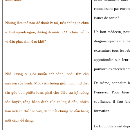
connaissons pas encore 
issues de sortie?
Nhưng làm thế nào để thoát ly nó, nếu chúng ta chưa
Un bon médecin, pour 
rõ biết ngành ngọn, đường đi nước bước, chưa biết rõ
diagnostiquer cette m
vì đâu phát sinh đau khổ?
exterminer tous les re
approfondie sur leur 
pouvoir les encercler et
Nhà lương y giỏi muốn trừ bênh, phải tìm căn
De même, connaître la
nguyên của bệnh. Một viên tướng giỏi muôn trừ diệt
l’enrayer. Pour bie
tận gốc bọn phiến loạn, phải cho điều tra kỹ lưỡng
souffrance, il faut b
sào huyệt, tổng hành dinh của chúng ở đâu, nhiên
formation.
hậu mới có thể bao vây, đánh bắt chúng nó đầu hàng
một cách dễ dàng.
Le Bouddha avait déjà