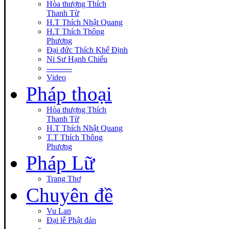
Hòa thượng Thích
Thanh Từ
H.T Thích Nhật Quang
H.T Thích Thông
Phương
Đại đức Thích Khế Định
Ni Sư Hạnh Chiếu
----------
Video
Pháp thoại
Hòa thượng Thích
Thanh Từ
H.T Thích Nhật Quang
T.T Thích Thông
Phương
Pháp Lữ
Trang Thơ
Chuyên đề
Vu Lan
Đại lễ Phật đản