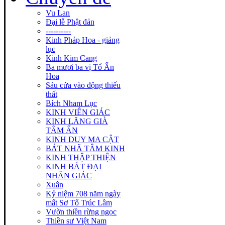
Vu Lan
Đại lễ Phật đản
----------
Kinh Pháp Hoa - giảng
lục
Kinh Kim Cang
Ba mươi ba vị Tổ Ấn
Hoa
Sáu cửa vào động thiếu
thất
Bích Nham Lục
KINH VIÊN GIÁC
KINH LĂNG GIÀ
TÂM ẤN
KINH DUY MA CẬT
BÁT NHÃ TÂM KINH
KINH THẬP THIỆN
KINH BÁT ĐẠI
NHÂN GIÁC
Xuân
Kỷ niệm 708 năm ngày
mất Sơ Tổ Trúc Lâm
Vườn thiền rừng ngọc
Thiền sư Việt Nam