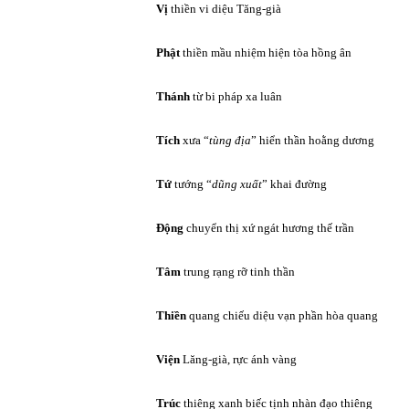
Vị
thiền vi diệu Tăng-già
Phật
thiền mầu nhiệm hiện tòa hồng ân
Thánh
từ bi pháp xa luân
Tích
xưa “
tùng địa
” hiển thần hoằng dương
Tứ
tướng “
dũng xuất
” khai đường
Động
chuyển thị xứ ngát hương thế trần
Tâm
trung rạng rỡ tinh thần
Thiền
quang chiếu diệu vạn phần hòa quang
Viện
Lăng-già, rực ánh vàng
Trúc
thiêng xanh biếc tịnh nhàn đạo thiêng