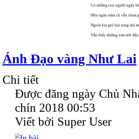
Có những con người ngày h
Hồn ngàn năm cũ vẫn chưa p
Ngoài kia gió bụi tung mù m
Vẫn thấy đường xưa ướt dấu 
Ánh Đạo vàng Như Lai
Chi tiết
Được đăng ngày
Chủ Nhậ
chín 2018 00:53
Viết bởi Super User