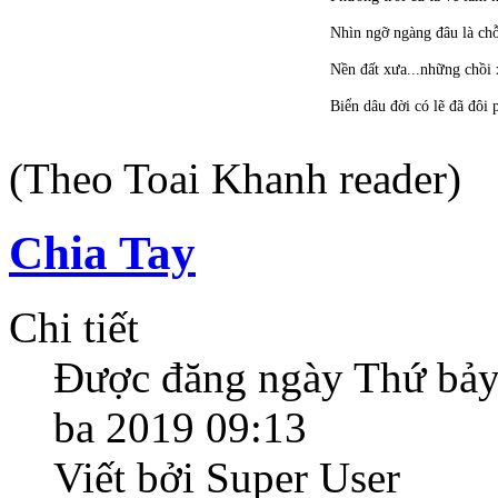
Nhìn ngỡ ngàng đâu là ch
Nền đất xưa...những chồi
Biển dâu đời có lẽ đã đôi 
(Theo Toai Khanh reader)
Chia Tay
Chi tiết
Được đăng ngày
Thứ bảy
ba 2019 09:13
Viết bởi Super User