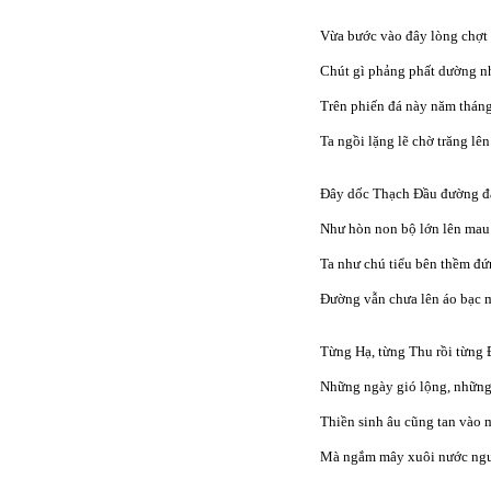
Vừa bước vào đây lòng chợt
Chút gì phảng phất dường n
Trên phiến đá này năm thán
Ta ngồi lặng lẽ chờ trăng lên
Đây dốc Thạch Đầu đường đ
Như hòn non bộ lớn lên mau
Ta như chú tiểu bên thềm đ
Đường vẫn chưa lên áo bạc 
Từng Hạ, từng Thu rồi từng
Những ngày gió lộng, những
Thiền sinh âu cũng tan vào
Mà ngắm mây xuôi nước ng