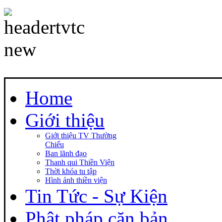
Home
Giới thiệu
Giới thiệu TV Thường
Chiếu
Ban lãnh đạo
Thanh qui Thiền Viện
Thời khóa tu tập
Hình ảnh thiền viện
Tin Tức - Sự Kiện
Phật pháp căn bản