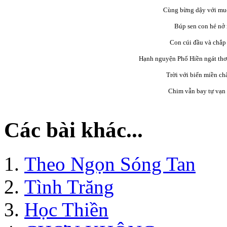
Cùng bừng dậy với mu
Búp sen con hé nở
Con cúi đầu và chắp
Hạnh nguyện Phổ Hiền ngát thơ
Trời với biển miền c
Chim vẫn bay tự vạn
Các bài khác...
Theo Ngọn Sóng Tan
Tình Trăng
Học Thiền