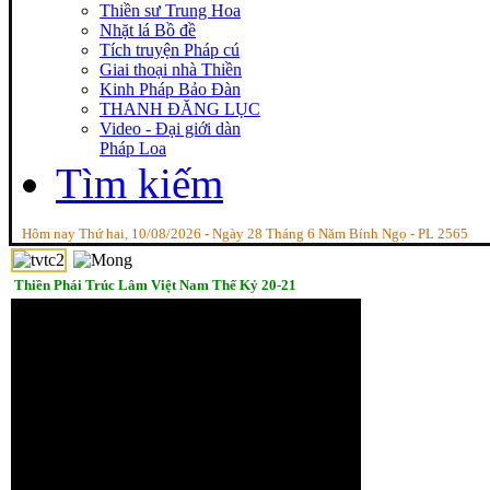
Thiền sư Trung Hoa
Nhặt lá Bồ đề
Tích truyện Pháp cú
Giai thoại nhà Thiền
Kinh Pháp Bảo Đàn
THANH ĐĂNG LỤC
Video - Đại giới dàn
Pháp Loa
Tìm kiếm
Hôm nay Thứ hai, 10/08/2026 - Ngày 28 Tháng 6 Năm Bính Ngọ - PL 2565
Thiền Phái Trúc Lâm Việt Nam Thế Kỷ 20-21