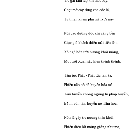
Tre gai rậm rạp khỉ một bầy,
Chặt mớ cây rừng che cốc lá,
Tu thiền khám phá mặt xưa nay
Núi cao đường dốc chí càng bền
Giục giã khách thiền mãi tiến lên.
Xô ngã bốn trời hương khói mộng,
Một trời Xuân sắc hiện thênh thênh.
Tâm tức Phật - Phật tức tâm ta,
Phiền não bồ đề huyễn hóa mà.
Tâm huyễn không ngừng tu pháp huyễn,
Bặt muôn tâm huyễn nở Tâm hoa.
Nón lá gậy tre nương thân khói,
Phiêu diêu lối mộng giống như mơ,