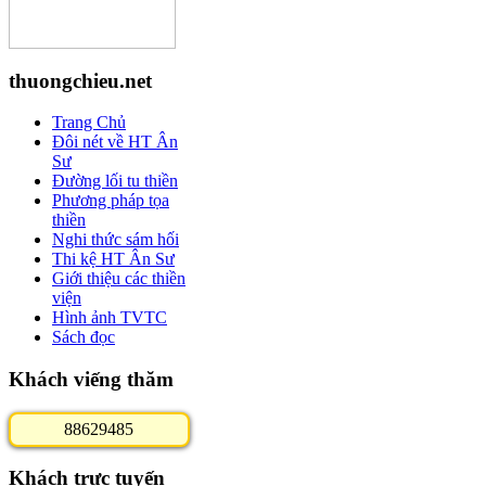
thuongchieu.net
Trang Chủ
Đôi nét về HT Ân
Sư
Đường lối tu thiền
Phương pháp tọa
thiền
Nghi thức sám hối
Thi kệ HT Ân Sư
Giới thiệu các thiền
viện
Hình ảnh TVTC
Sách đọc
Khách viếng thăm
8
8
6
2
9
4
8
5
Khách trực tuyến