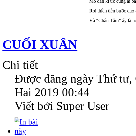
Mờ dần kí ức cùng ai ba
Roi thiền tiễn bước dạo 
Và “Chân Tâm” ấy là nơi
CUỐI XUÂN
Chi tiết
Được đăng ngày
Thứ tư,
Hai 2019 00:44
Viết bởi Super User