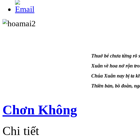
Thuở bé chưa từng rõ
Xuân về hoa nở rộn tr
Chúa Xuân nay bị ta
k
Thiền bản
,
bồ đoàn
, n
Chơn Không
Chi tiết