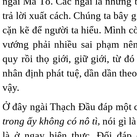
ngài Mã Tổ. Các ngài là những 
trả lời xuất cách. Chúng ta bây g
cặn kẽ để người ta hiểu. Mình c
vướng phải nhiều sai phạm nên
quy rồi thọ giới, giữ giới, từ đ
nhân định phát tuệ, dần dần theo
vậy.
Ở đây ngài Thạch Đầu đáp một c
trong ấy không có nô tì,
nói gì là
là ở ngay hiện thực. Đối đáp 