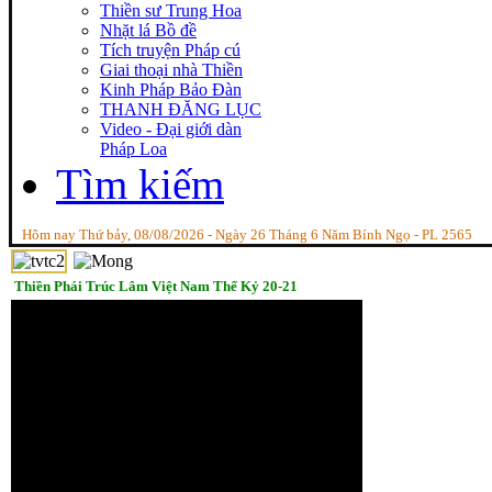
Thiền sư Trung Hoa
Nhặt lá Bồ đề
Tích truyện Pháp cú
Giai thoại nhà Thiền
Kinh Pháp Bảo Đàn
THANH ĐĂNG LỤC
Video - Đại giới dàn
Pháp Loa
Tìm kiếm
Hôm nay Thứ bảy, 08/08/2026 - Ngày 26 Tháng 6 Năm Bính Ngọ - PL 2565
Thiền Phái Trúc Lâm Việt Nam Thế Kỷ 20-21