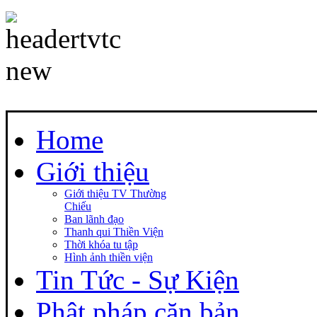
Home
Giới thiệu
Giới thiệu TV Thường
Chiếu
Ban lãnh đạo
Thanh qui Thiền Viện
Thời khóa tu tập
Hình ảnh thiền viện
Tin Tức - Sự Kiện
Phật pháp căn bản