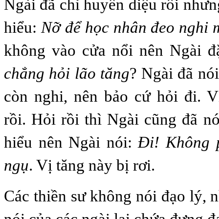
Ngài đã chỉ huyền diệu rồi nhưn
hiểu:
Nỡ để học nhân đeo nghi 
không vào cửa nổi nên Ngài đ
chẳng hỏi lão tăng
? Ngài đã nói
còn nghi, nên bảo cứ hỏi đi. V
rồi. Hỏi rồi thì Ngài cũng đã n
hiểu nên Ngài nói:
Đi! Không p
ngụ
. Vị tăng này bị rơi.
Các thiền sư không nói đạo lý, 
nói của các ngài lại chứa đựng đạ