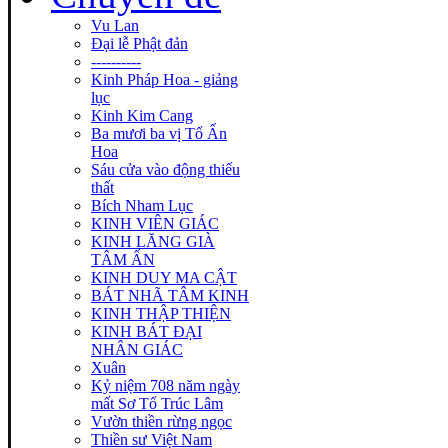
Vu Lan
Đại lễ Phật đản
----------
Kinh Pháp Hoa - giảng
lục
Kinh Kim Cang
Ba mươi ba vị Tổ Ấn
Hoa
Sáu cửa vào động thiếu
thất
Bích Nham Lục
KINH VIÊN GIÁC
KINH LĂNG GIÀ
TÂM ẤN
KINH DUY MA CẬT
BÁT NHÃ TÂM KINH
KINH THẬP THIỆN
KINH BÁT ĐẠI
NHÂN GIÁC
Xuân
Kỷ niệm 708 năm ngày
mất Sơ Tổ Trúc Lâm
Vườn thiền rừng ngọc
Thiền sư Việt Nam