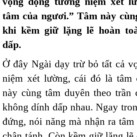
vọng động tưởng niệm xét lư
tâm của ngươi.” Tâm này cùn
khi kềm giữ lặng lẽ hoàn to
dấp.
Ở đây Ngài dạy trừ bỏ tất cả 
niệm xét lường, cái đó là tâm
này cùng tâm duyên theo trần 
không dính dấp nhau. Ngay tro
đứng, nói năng mà nhận ra tâm 
chân tánh. Còn kềm giữ lặng lẽ