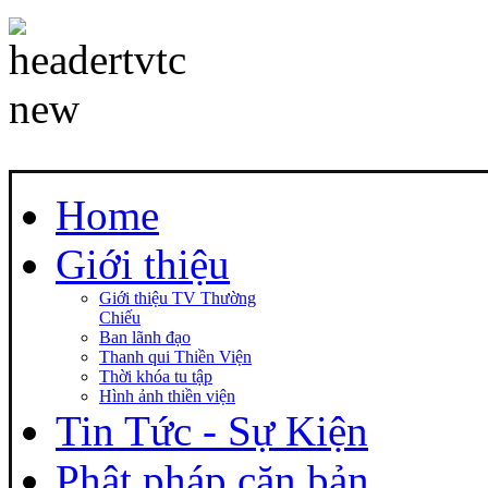
Home
Giới thiệu
Giới thiệu TV Thường
Chiếu
Ban lãnh đạo
Thanh qui Thiền Viện
Thời khóa tu tập
Hình ảnh thiền viện
Tin Tức - Sự Kiện
Phật pháp căn bản