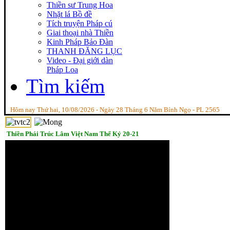
Thiền sư Trung Hoa
Nhặt lá Bồ đề
Tích truyện Pháp cú
Giai thoại nhà Thiền
Kinh Pháp Bảo Đàn
THANH ĐĂNG LỤC
Video - Đại giới dàn
Pháp Loa
Tìm kiếm
Hôm nay Thứ hai, 10/08/2026 - Ngày 28 Tháng 6 Năm Bính Ngọ - PL 2565
Thiền Phái Trúc Lâm Việt Nam Thế Kỷ 20-21