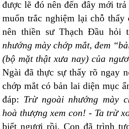
được lẽ đó nên đến đây mới trả 
muốn trắc nghiệm lại chỗ thấy
nên thiền sư Thạch Đầu hỏi 
nhướng mày chớp mắt, đem “bản
(bộ mặt thật xưa nay) của ngươ
Ngài đã thực sự thấy rõ ngay 
chớp mắt có bản lai diện mục ẩ
đáp:
Trừ ngoài nhướng mày ch
hoà thượng xem con!
-
Ta trừ x
biết ngươi rồi. Con đã trình t