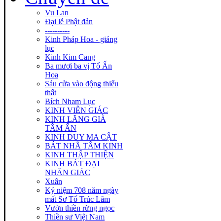
Vu Lan
Đại lễ Phật đản
----------
Kinh Pháp Hoa - giảng
lục
Kinh Kim Cang
Ba mươi ba vị Tổ Ấn
Hoa
Sáu cửa vào động thiếu
thất
Bích Nham Lục
KINH VIÊN GIÁC
KINH LĂNG GIÀ
TÂM ẤN
KINH DUY MA CẬT
BÁT NHÃ TÂM KINH
KINH THẬP THIỆN
KINH BÁT ĐẠI
NHÂN GIÁC
Xuân
Kỷ niệm 708 năm ngày
mất Sơ Tổ Trúc Lâm
Vườn thiền rừng ngọc
Thiền sư Việt Nam