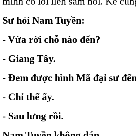
mình có lỗi liền sám hối. Kể cũ
Sư hỏi Nam Tuyền:
- Vừa rời chỗ nào đến?
- Giang Tây.
- Đem được hình Mã đại sư đế
- Chỉ thế ấy.
- Sau lưng rồi.
Nam Tuyền không đáp.