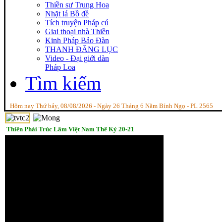
Thiền sư Trung Hoa
Nhặt lá Bồ đề
Tích truyện Pháp cú
Giai thoại nhà Thiền
Kinh Pháp Bảo Đàn
THANH ĐĂNG LỤC
Video - Đại giới dàn
Pháp Loa
Tìm kiếm
Hôm nay Thứ bảy, 08/08/2026 - Ngày 26 Tháng 6 Năm Bính Ngọ - PL 2565
Thiền Phái Trúc Lâm Việt Nam Thế Kỷ 20-21