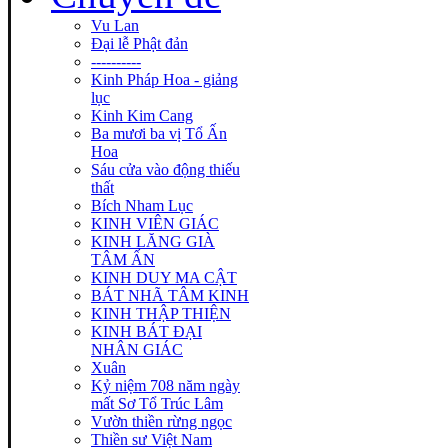
Vu Lan
Đại lễ Phật đản
----------
Kinh Pháp Hoa - giảng
lục
Kinh Kim Cang
Ba mươi ba vị Tổ Ấn
Hoa
Sáu cửa vào động thiếu
thất
Bích Nham Lục
KINH VIÊN GIÁC
KINH LĂNG GIÀ
TÂM ẤN
KINH DUY MA CẬT
BÁT NHÃ TÂM KINH
KINH THẬP THIỆN
KINH BÁT ĐẠI
NHÂN GIÁC
Xuân
Kỷ niệm 708 năm ngày
mất Sơ Tổ Trúc Lâm
Vườn thiền rừng ngọc
Thiền sư Việt Nam