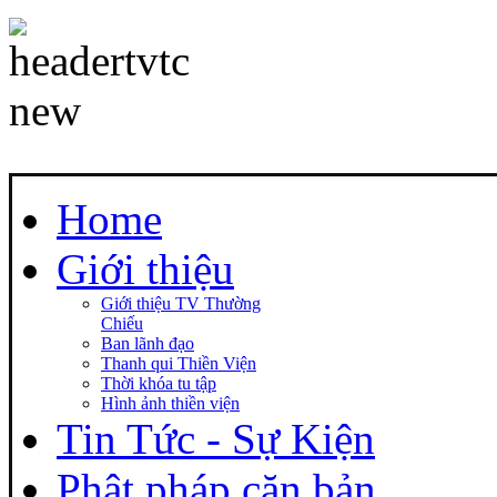
Home
Giới thiệu
Giới thiệu TV Thường
Chiếu
Ban lãnh đạo
Thanh qui Thiền Viện
Thời khóa tu tập
Hình ảnh thiền viện
Tin Tức - Sự Kiện
Phật pháp căn bản