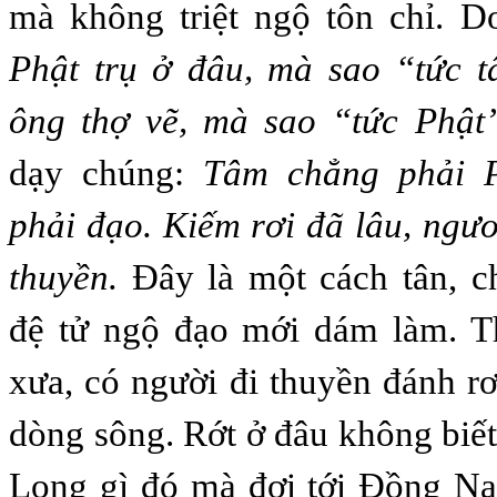
mà không triệt ngộ tôn chỉ. D
Phật trụ ở đâu, mà sao “tức
ông thợ vẽ, mà sao “tức Phật
dạy chúng:
Tâm chẳng phải P
phải đạo. Kiếm rơi đã lâu, ngư
thuyền.
Đây là một cách tân, c
đệ tử ngộ đạo mới dám làm. Th
xưa, có người đi thuyền đánh rơ
dòng sông. Rớt ở đâu không biế
Long gì đó mà đợi tới Đồng Na