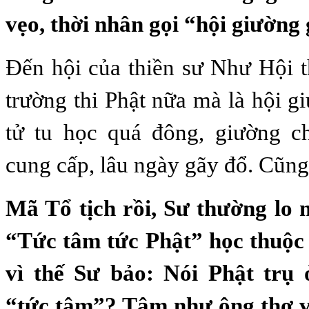
vẹo, thời nhân gọi “hội giường
Đến hội của thiền sư Như Hội t
trường thi Phật nữa mà là hội g
tử tu học quá đông, giường 
cung cấp, lâu ngày gãy đổ. Cũng 
Mã Tổ tịch rồi, Sư thường lo 
“Tức tâm tức Phật” học thuộc 
vì thế Sư bảo: Nói Phật trụ
“tức tâm”? Tâm như ông thợ v